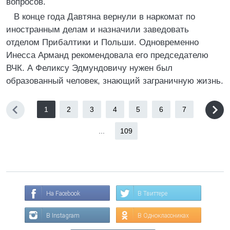
вопросов.
В конце года Давтяна вернули в наркомат по
иностранным делам и назначили заведовать
отделом Прибалтики и Польши. Одновременно
Инесса Арманд рекомендовала его председателю
ВЧК. А Феликсу Эдмундовичу нужен был
образованный человек, знающий заграничную жизнь.
1
2
3
4
5
6
7
...
109
На Facebook
В Твиттере
В Instagram
В Одноклассниках