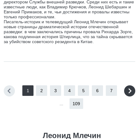
директором Службы внешней разведки. Среди них есть и такие
известные люди, как Владимир Крючков, Леонид Шебаршин и
Евгений Примаков, и те, чьи достижения и провалы известны
только профессионалам.
Писатель-историк и телеведущий Леонид Млечин открывает
новые страницы драматической истории отечественной
разведки: в чем заключались причины провала Рихарда Зорге,
какова подлинная история Штирлица, что за тайна скрывается
за убийством советского резидента в Китае.
1
2
3
4
5
6
7
...
109
Леонид Млечин