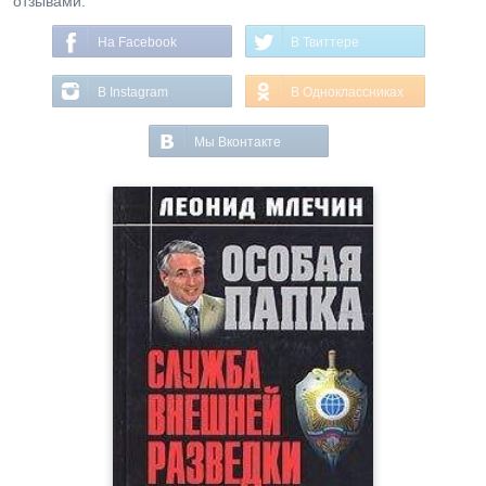
отзывами.
На Facebook
В Твиттере
В Instagram
В Одноклассниках
Мы Вконтакте