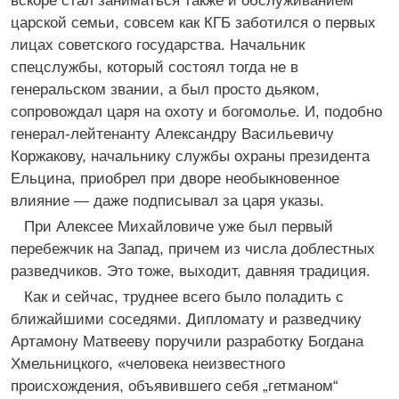
вскоре стал заниматься также и обслуживанием
царской семьи, совсем как КГБ заботился о первых
лицах советского государства. Начальник
спецслужбы, который состоял тогда не в
генеральском звании, а был просто дьяком,
сопровождал царя на охоту и богомолье. И, подобно
генерал-лейтенанту Александру Васильевичу
Коржакову, начальнику службы охраны президента
Ельцина, приобрел при дворе необыкновенное
влияние — даже подписывал за царя указы.
При Алексее Михайловиче уже был первый
перебежчик на Запад, причем из числа доблестных
разведчиков. Это тоже, выходит, давняя традиция.
Как и сейчас, труднее всего было поладить с
ближайшими соседями. Дипломату и разведчику
Артамону Матвееву поручили разработку Богдана
Хмельницкого, «человека неизвестного
происхождения, объявившего себя „гетманом“