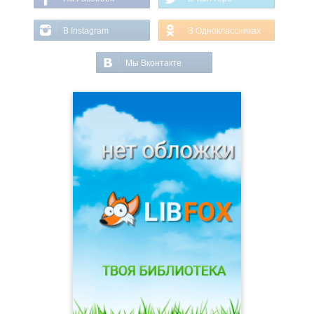
В Instagram
В Одноклассниках
Мы Вконтакте