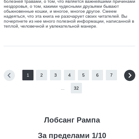
болезней травами, о том, что является важнейшими причинами
нездоровья, о том, какими чудесными друзьями бывают
обыкновенные кошки, и многое, многое другое. Смеем
надеяться, что эта книга не разочарует своих читателей. Вы
почерпнете из нее много полезной информации, написанной в
теплой, человечной и увлекательной манере.
1
2
3
4
5
6
7
...
32
Лобсанг Рампа
За пределами 1/10