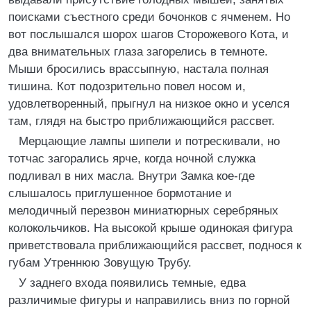
поисками съестного среди бочонков с ячменем. Но
вот послышался шорох шагов Сторожевого Кота, и
два внимательных глаза загорелись в темноте.
Мыши бросились врассыпную, настала полная
тишина. Кот подозрительно повел носом и,
удовлетворенный, прыгнул на низкое окно и уселся
там, глядя на быстро приближающийся рассвет.
Мерцающие лампы шипели и потрескивали, но
тотчас загорались ярче, когда ночной служка
подливал в них масла. Внутри Замка кое-где
слышалось приглушенное бормотание и
мелодичный перезвон миниатюрных серебряных
колокольчиков. На высокой крыше одинокая фигура
приветствовала приближающийся рассвет, поднося к
губам Утреннюю Зовущую Трубу.
У заднего входа появились темные, едва
различимые фигуры и направились вниз по горной