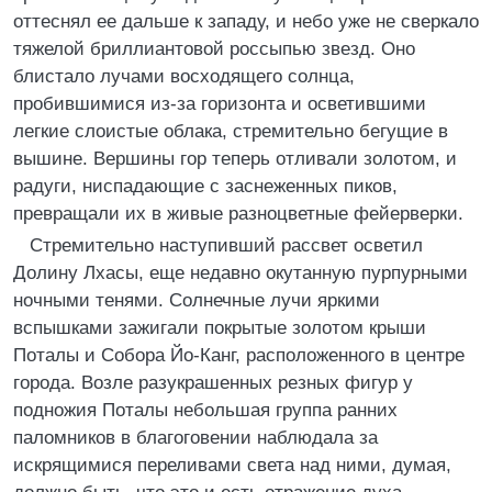
оттеснял ее дальше к западу, и небо уже не сверкало
тяжелой бриллиантовой россыпью звезд. Оно
блистало лучами восходящего солнца,
пробившимися из-за горизонта и осветившими
легкие слоистые облака, стремительно бегущие в
вышине. Вершины гор теперь отливали золотом, и
радуги, ниспадающие с заснеженных пиков,
превращали их в живые разноцветные фейерверки.
Стремительно наступивший рассвет осветил
Долину Лхасы, еще недавно окутанную пурпурными
ночными тенями. Солнечные лучи яркими
вспышками зажигали покрытые золотом крыши
Поталы и Собора Йо-Канг, расположенного в центре
города. Возле разукрашенных резных фигур у
подножия Поталы небольшая группа ранних
паломников в благоговении наблюдала за
искрящимися переливами света над ними, думая,