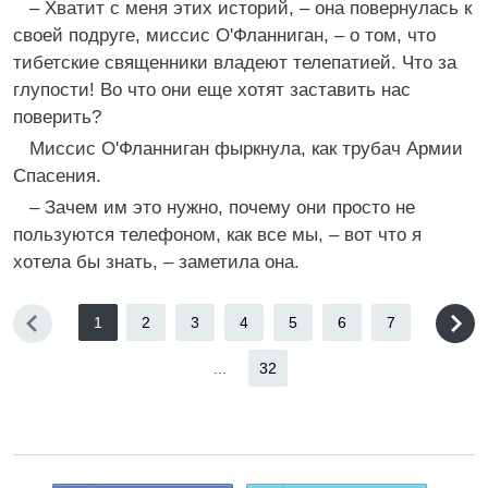
– Хватит с меня этих историй, – она повернулась к
своей подруге, миссис О'Фланниган, – о том, что
тибетские священники владеют телепатией. Что за
глупости! Во что они еще хотят заставить нас
поверить?
Миссис О'Фланниган фыркнула, как трубач Армии
Спасения.
– Зачем им это нужно, почему они просто не
пользуются телефоном, как все мы, – вот что я
хотела бы знать, – заметила она.
1
2
3
4
5
6
7
...
32