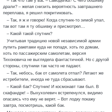
– Так что там у вас – самоделка? С чего обшивку
драли? – желая снизить вероятность завтрашнего
переплава, я решил покритиковать.
– Так, я ж и говорю! Когда спутник-то зимой упал,
так вот там я ту обшивку и присмотрел…
– Какой такой спутник?
Учитывая традицию новой независимой армии
лупить ракетами куда ни попадя, хоть по домам,
хоть по пассажирским самолетам, версия
Тихоновича не выглядела фантастичной. Но с другой
стороны, спутники так часто не падают.
– Так, небось, бак от самолета отпал? Летают же
истребители, иногда не туда сбрасывают.
– Какой бак? Спутник! И космонавт там был. В
скафандре! – Выхухолевич встрепенулся, видимо
опасаясь что ему не верят. – Вот лодку покажу
завтра, посмотришь, какой бак.