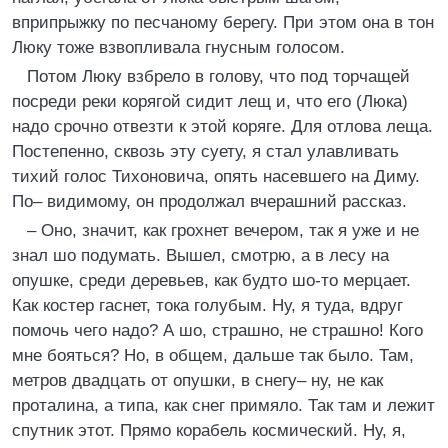
вприпрыжку по песчаному берегу. При этом она в тон
Люку тоже взвопливала гнусным голосом.
Потом Люку взбрело в голову, что под торчащей
посреди реки корягой сидит лещ и, что его (Люка)
надо срочно отвезти к этой коряге. Для отлова леща.
Постепенно, сквозь эту суету, я стал улавливать
тихий голос Тихоновича, опять насевшего на Диму.
По– видимому, он продолжал вчерашний рассказ.
– Оно, значит, как грохнет вечером, так я уже и не
знал шо подумать. Вышел, смотрю, а в лесу на
опушке, среди деревьев, как будто шо-то мерцает.
Как костер гаснет, тока голубым. Ну, я туда, вдруг
помочь чего надо? А шо, страшно, не страшно! Кого
мне бояться? Но, в общем, дальше так было. Там,
метров двадцать от опушки, в снегу– ну, не как
проталина, а типа, как снег примяло. Так там и лежит
спутник этот. Прямо корабель космический. Ну, я,