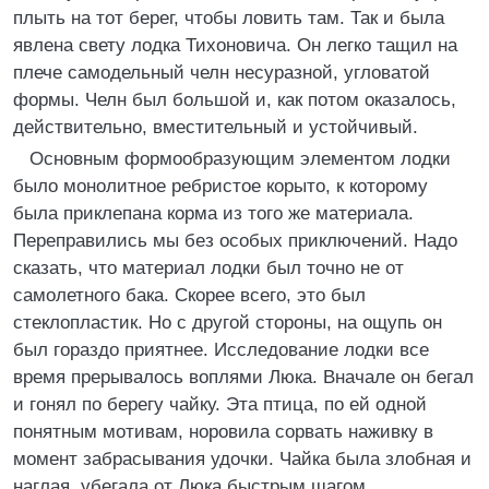
плыть на тот берег, чтобы ловить там. Так и была
явлена свету лодка Тихоновича. Он легко тащил на
плече самодельный челн несуразной, угловатой
формы. Челн был большой и, как потом оказалось,
действительно, вместительный и устойчивый.
Основным формообразующим элементом лодки
было монолитное ребристое корыто, к которому
была приклепана корма из того же материала.
Переправились мы без особых приключений. Надо
сказать, что материал лодки был точно не от
самолетного бака. Скорее всего, это был
стеклопластик. Но с другой стороны, на ощупь он
был гораздо приятнее. Исследование лодки все
время прерывалось воплями Люка. Вначале он бегал
и гонял по берегу чайку. Эта птица, по ей одной
понятным мотивам, норовила сорвать наживку в
момент забрасывания удочки. Чайка была злобная и
наглая, убегала от Люка быстрым шагом,