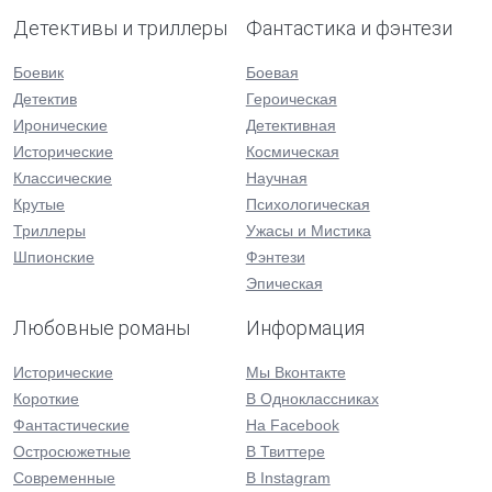
Детективы и триллеры
Фантастика и фэнтези
Боевик
Боевая
Детектив
Героическая
Иронические
Детективная
Исторические
Космическая
Классические
Научная
Крутые
Психологическая
Триллеры
Ужасы и Мистика
Шпионские
Фэнтези
Эпическая
Любовные романы
Информация
Исторические
Мы Вконтакте
Короткие
В Одноклассниках
Фантастические
На Facebook
Остросюжетные
В Твиттере
Современные
В Instagram