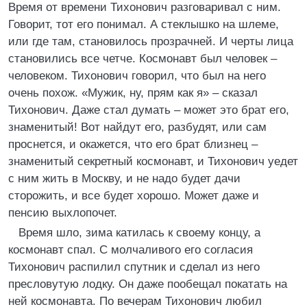
Время от времени Тихонович разговаривал с ним.
Говорит, тот его понимал. А стеклышко на шлеме,
или где там, становилось прозрачней. И черты лица
становились все четче. Космонавт был человек –
человеком. Тихонович говорил, что был на него
очень похож. «Мужик, ну, прям как я» – сказал
Тихонович. Даже стал думать – может это брат его,
знаменитый! Вот найдут его, разбудят, или сам
проснется, и окажется, что его брат близнец –
знаменитый секретный космонавт, и Тихонович уедет
с ним жить в Москву, и не надо будет дачи
сторожить, и все будет хорошо. Может даже и
пенсию выхлопочет.
Время шло, зима катилась к своему концу, а
космонавт спал. С молчаливого его согласия
Тихонович распилил спутник и сделал из него
пресловутую лодку. Он даже пообещал покатать на
ней космонавта. По вечерам Тихонович любил