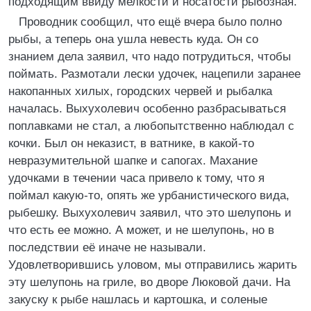
подходящим ввиду мелкости и носатости рыбозная.
Проводник сообщил, что ещё вчера было полно
рыбы, а теперь она ушла невесть куда. Он со
знанием дела заявил, что надо потрудиться, чтобы
поймать. Размотали лески удочек, нацепили заранее
накопанных хилых, городских червей и рыбалка
началась. Выхухолевич особенно разбрасываться
поплавками не стал, а любопытственно наблюдал с
кочки. Был он неказист, в ватнике, в какой-то
невразумительной шапке и сапогах. Махание
удочками в течении часа привело к тому, что я
поймал какую-то, опять же урбанистического вида,
рыбешку. Выхухолевич заявил, что это шелупонь и
что есть ее можно. А может, и не шелупонь, но в
последствии её иначе не называли.
Удовлетворившись уловом, мы отправились жарить
эту шелупонь на гриле, во дворе Люковой дачи. На
закуску к рыбе нашлась и картошка, и соленые