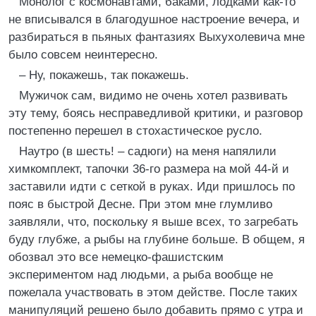
Монолог с космонавтами, баками, лодками как-то
не вписывался в благодушное настроение вечера, и
разбираться в пьяных фантазиях Выхухолевича мне
было совсем неинтересно.
– Ну, покажешь, так покажешь.
Мужичок сам, видимо не очень хотел развивать
эту тему, боясь несправедливой критики, и разговор
постепенно перешел в стохастическое русло.
Наутро (в шесть! – садюги) на меня напялили
химкомплект, тапочки 36-го размера на мой 44-й и
заставили идти с сеткой в руках. Иди пришлось по
пояс в быстрой Десне. При этом мне глумливо
заявляли, что, поскольку я выше всех, то загребать
буду глубже, а рыбы на глубине больше. В общем, я
обозвал это все немецко-фашистским
экспериментом над людьми, а рыба вообще не
пожелала участвовать в этом действе. После таких
манипуляций решено было добавить прямо с утра и