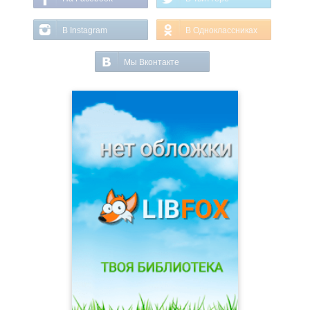
В Instagram
В Одноклассниках
Мы Вконтакте