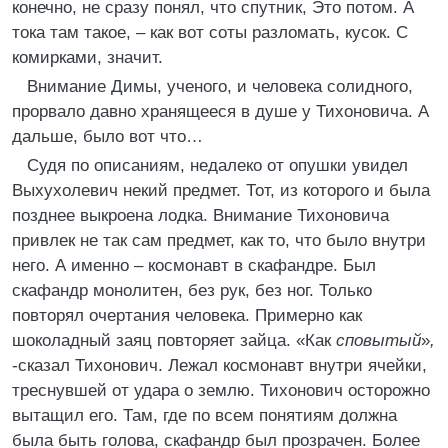
конечно, не сразу понял, что спутник, Это потом. А
тока там такое, – как вот соты разломать, кусок. С
комирками, значит.
Внимание Димы, ученого, и человека солидного,
прорвало давно хранящееся в душе у Тихоновича. А
дальше, было вот что…
Судя по описаниям, недалеко от опушки увидел
Выхухолевич некий предмет. Тот, из которого и была
позднее выкроена лодка. Внимание Тихоновича
привлек не так сам предмет, как то, что было внутри
него. А именно – космонавт в скафандре. Был
скафандр монолитен, без рук, без ног. Только
повторял очертания человека. Примерно как
шоколадный заяц повторяет зайца. «Как
сповытый
»
,
-сказал Тихонович. Лежал космонавт внутри ячейки,
треснувшей от удара о землю. Тихонович осторожно
вытащил его. Там, где по всем понятиям должна
была быть голова, скафандр был прозрачен. Более