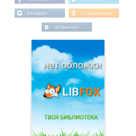
В Instagram
В Одноклассниках
Мы Вконтакте