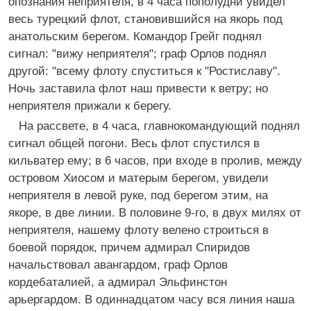
опознания неприятеля, в 4 часа пополудни увидел
весь турецкий флот, становившийся на якорь под
анатольским берегом. Командор Грейг поднял
сигнал: "вижу неприятеля"; граф Орлов поднял
другой: "всему флоту спуститься к "Ростиславу".
Ночь заставила флот наш привести к ветру; но
неприятеля прижали к берегу.
На рассвете, в 4 часа, главнокомандующий поднял
сигнал общей погони. Весь флот спустился в
кильватер ему; в 6 часов, при входе в пролив, между
островом Хиосом и матерым берегом, увидели
неприятеля в левой руке, под берегом этим, на
якоре, в две линии. В половине 9-го, в двух милях от
неприятеля, нашему флоту велено строиться в
боевой порядок, причем адмирал Спиридов
начальствовал авангардом, граф Орлов
кордебаталией, а адмирал Эльфинстон
арьергардом. В одиннадцатом часу вся линия наша