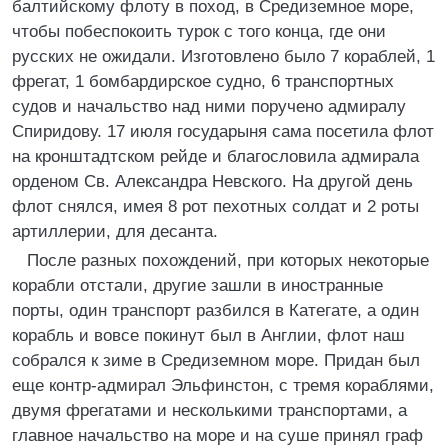
балтийскому флоту в поход, в Средиземное море,
чтобы побеспокоить турок с того конца, где они
русских не ожидали. Изготовлено было 7 кораблей, 1
фрегат, 1 бомбардирское судно, 6 транспортных
судов и начальство над ними поручено адмиралу
Спиридову. 17 июля государыня сама посетила флот
на кронштадтском рейде и благословила адмирала
орденом Св. Александра Невского. На другой день
флот снялся, имея 8 рот пехотных солдат и 2 роты
артиллерии, для десанта.
После разных похождений, при которых некоторые
корабли отстали, другие зашли в иностранные
порты, один транспорт разбился в Категате, а один
корабль и вовсе покинут был в Англии, флот наш
собрался к зиме в Средиземном море. Придан был
еще контр-адмирал Эльфинстон, с тремя кораблями,
двумя фрегатами и несколькими транспортами, а
главное начальство на море и на суше принял граф