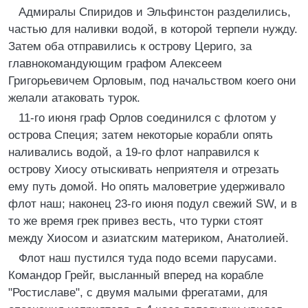
Адмиралы Спиридов и Эльфинстон разделились,
частью для наливки водой, в которой терпели нужду.
Затем оба отправились к острову Цериго, за
главнокомандующим графом Алексеем
Григорьевичем Орловым, под начальством коего они
желали атаковать турок.
11-го июня граф Орлов соединился с флотом у
острова Специя; затем некоторые корабли опять
наливались водой, а 19-го флот направился к
острову Хиосу отыскивать неприятеля и отрезать
ему путь домой. Но опять маловетрие удерживало
флот наш; наконец 23-го июня подул свежий SW, и в
то же время грек привез весть, что турки стоят
между Хиосом и азиатским материком, Анатолией.
Флот наш пустился туда подо всеми парусами.
Командор Грейг, высланный вперед на корабле
"Ростиславе", с двумя малыми фрегатами, для