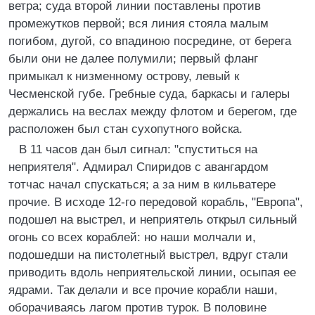
ветра; суда второй линии поставлены против
промежутков первой; вся линия стояла малым
погибом, дугой, со впадиною посредине, от берега
были они не далее полумили; первый фланг
примыкал к низменному острову, левый к
Чесменской губе. Гребные суда, баркасы и галеры
держались на веслах между флотом и берегом, где
расположен был стан сухопутного войска.
В 11 часов дан был сигнал: "спуститься на
неприятеля". Адмирал Спиридов с авангардом
тотчас начал спускаться; а за ним в кильватере
прочие. В исходе 12-го передовой корабль, "Европа",
подошел на выстрел, и неприятель открыл сильный
огонь со всех кораблей: но наши молчали и,
подошедши на пистолетный выстрел, вдруг стали
приводить вдоль неприятельской линии, осыпая ее
ядрами. Так делали и все прочие корабли наши,
оборачиваясь лагом против турок. В половине