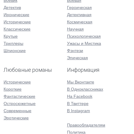
Боевик
Боевая
Детектив
Героическая
Иронические
Детективная
Исторические
Космическая
Классические
Научная
Крутые
Психологическая
Триллеры
Ужасы и Мистика
Шпионские
Фэнтези
Эпическая
Любовные романы
Информация
Исторические
Мы Вконтакте
Короткие
В Одноклассниках
Фантастические
На Facebook
Остросюжетные
В Твиттере
Современные
В Instagram
Эротические
Правообладателям
Политика