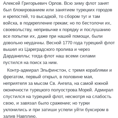
Алексей Григорьевич Орлов. Всю зиму флот занят
был блокированием или занятием турецких городов
и крепостей, то высадкой, то сбором туг и там
войска, в подкрепление грекам; но по бестолочи их,
своевольству, непривычке к порядку и послушанию
все попытки их, даже при нашей помощи, были
довольно неудачны. Весной 1770 года турецкий флот
вышел из Цареградского пролива и через
Дарданеллы; тогда флот наш всеми силами
пустился на поиск за ним.
Контр-адмирал Эльфинстон, с тремя кораблями и
фрегатом, первый открыл, в половине мая,
неприятеля за мысом Св. Ангела, на самой южной
оконечности турецкого полуострова Морей. Адмирал
спустился на турецкий флот, несмотря на слабость
свою, и завязал было сражение; но турки
уклонились и при затиши успели уйти буксиром в
залив Навплию.