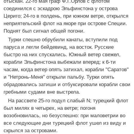
отыскан. 22-го мая граф Ф.Г.Орлов с флотом
соединился с эскадрою Эльфинстона у острова
Цериго; 24-го в полдень, при южном ветре, открылся
неприятельский флот на якоре при острове Специи.
Поднят был сигнал общей погони.
Турки спешно обрубили канаты, вступили под
паруса и легли бейдевинд, на восток. Русские
быстро на них спускались. Южный ветер свежел,
корабли Эльфинстона выбежали вперед; к 6-ти
часам, когда ветер опять затихал, корабли "Саратов"
и "Нетронь-Меня" открыли пальбу. Турки опять
обрадовались затиши и отбуксировали корабли свои
гребными судами вне выстрела.
На рассвете 25-го подул слабый N; турецкий флот
был милях в четырех, на ветре; погоня
возобновилась, но безуспешно: при маловетрии во
все следующие дни турецкий флот ушел из виду и
скрылся за островами.