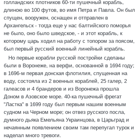
голландских плотников 60-ти пушечный корабль,
длиною во 100 футов, во имя Петра и Павла. Он был
спущен, вооружен, оснащен и отправлен в
Архангельск - тогда еще у нас балтийского поморья
не было, оно было шведское, - и этот корабль, к
которому царь ходил на работу с топором за поясом,
был первый русский военный линейный корабль.
Но первые корабли русской постройки сделаны
были в Воронеже, на верфи, основанной в 1694 году;
в 1696-м первая донская флотилия, спущенная на
воду, состояла из 2 военных кораблей, 25 галер, 2
галеасов и 4 брандеров и из Воронежа прошла
Доном в Азовское море. 40-ка пушечный фрегат
"Ластка" в 1699 году был первым нашим военным
судном на Черном море; он отвез русского посла,
думного дьяка Емельяна Украинцова, в Царьград и
нечаянным появлением своим там перепугал турок и
наделал много тревоги.