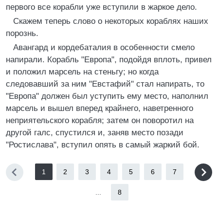
первого все корабли уже вступили в жаркое дело.
Скажем теперь слово о некоторых кораблях наших
порознь.
Авангард и кордебаталия в особенности смело
напирали. Корабль "Европа", подойдя вплоть, привел
и положил марсель на стеньгу; но когда
следовавший за ним "Евстафий" стал напирать, то
"Европа" должен был уступить ему место, наполнил
марсель и вышел вперед крайнего, наветренного
неприятельского корабля; затем он поворотил на
другой галс, спустился и, заняв место позади
"Ростислава", вступил опять в самый жаркий бой.
1
2
3
4
5
6
7
...
8