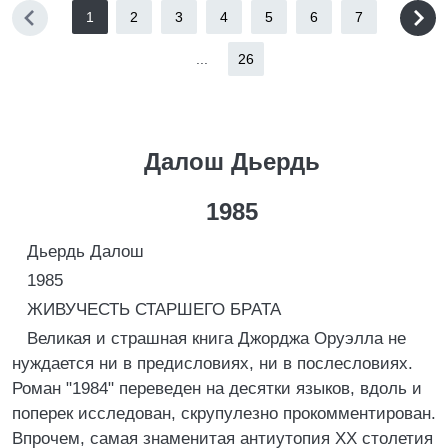
1
2
3
4
5
6
7
...
26
Далош Дьердь
1985
Дьердь Далош
1985
ЖИВУЧЕСТЬ СТАРШЕГО БРАТА
Великая и страшная книга Джорджа Оруэлла не
нуждается ни в предисловиях, ни в послесловиях.
Роман "1984" переведен на десятки языков, вдоль и
поперек исследован, скрупулезно прокомментирован.
Впрочем, самая знаменитая антиутопия XX столетия