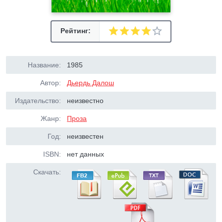
Рейтинг:
Название:
1985
Автор:
Дьердь Далош
Издательство:
неизвестно
Жанр:
Проза
Год:
неизвестен
ISBN:
нет данных
Скачать: