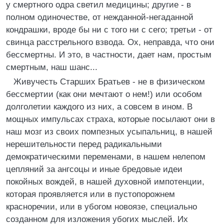
у смертного одра светил медицины; другие - в
полном одиночестве, от нежданной-негаданной
кондрашки, вроде бы ни с того ни с сего; третьи - от
свинца расстрельного взвода. Ох, неправда, что они
бессмертны. И это, в частности, дает нам, простым
смертным, наш шанс...
Живучесть Старших Братьев - не в физическом
бессмертии (как они мечтают о нем!) или особом
долголетии каждого из них, а совсем в ином. В
мощных импульсах страха, которые посылают они в
наш мозг из своих помпезных усыпальниц, в нашей
нерешительности перед радикальными
демократическими переменами, в нашем нелепом
цепляний за ангсоцы и иные бредовые идеи
покойных вождей, в нашей духовной импотенции,
которая проявляется или в пустопорожнем
красноречии, или в убогом новоязе, специально
созданном для изложения убогих мыслей. Их