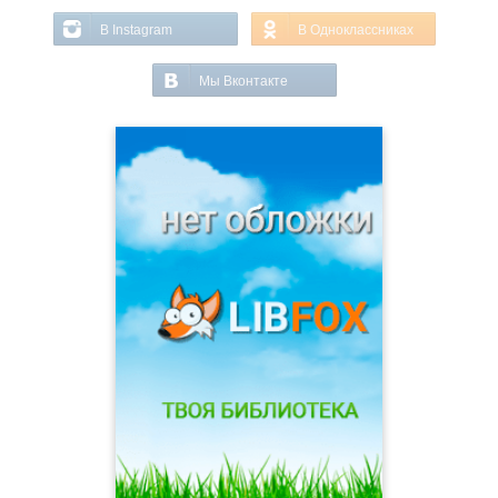
В Instagram
В Одноклассниках
Мы Вконтакте