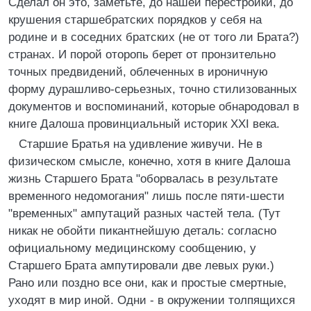
Сделал он это, заметьте, до нашей перестройки, до
крушения старшебратских порядков у себя на
родине и в соседних братских (не от того ли Брата?)
странах. И порой оторопь берет от пронзительно
точных предвидений, облеченных в ироничную
форму дурашливо-серьезных, точно стилизованных
документов и воспоминаний, которые обнародовал в
книге Далоша провинциальный историк XXI века.
Старшие Братья на удивление живучи. Не в
физическом смысле, конечно, хотя в книге Далоша
жизнь Старшего Брата "оборвалась в результате
временного недомогания" лишь после пяти-шести
"временных" ампутаций разных частей тела. (Тут
никак не обойти пикантнейшую деталь: согласно
официальному медицинскому сообщению, у
Старшего Брата ампутировали две левых руки.)
Рано или поздно все они, как и простые смертные,
уходят в мир иной. Одни - в окружении толпящихся