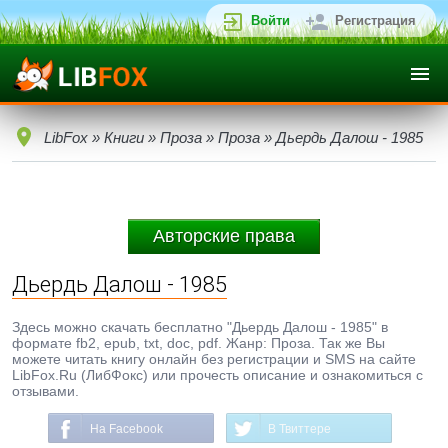
Войти
Регистрация
LibFox
»
Книги
»
Проза
»
Проза
» Дьердь Далош - 1985
Авторские права
Дьердь Далош - 1985
Здесь можно скачать бесплатно "Дьердь Далош - 1985" в
формате fb2, epub, txt, doc, pdf. Жанр: Проза. Так же Вы
можете читать книгу онлайн без регистрации и SMS на сайте
LibFox.Ru (ЛибФокс) или прочесть описание и ознакомиться с
отзывами.
На Facebook
В Твиттере