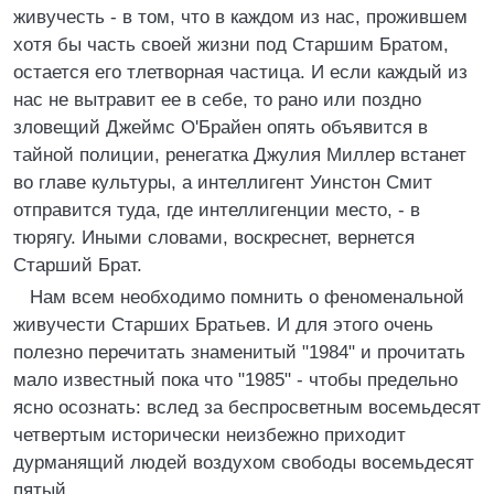
живучесть - в том, что в каждом из нас, прожившем
хотя бы часть своей жизни под Старшим Братом,
остается его тлетворная частица. И если каждый из
нас не вытравит ее в себе, то рано или поздно
зловещий Джеймс О'Брайен опять объявится в
тайной полиции, ренегатка Джулия Миллер встанет
во главе культуры, а интеллигент Уинстон Смит
отправится туда, где интеллигенции место, - в
тюрягу. Иными словами, воскреснет, вернется
Старший Брат.
Нам всем необходимо помнить о феноменальной
живучести Старших Братьев. И для этого очень
полезно перечитать знаменитый "1984" и прочитать
мало известный пока что "1985" - чтобы предельно
ясно осознать: вслед за беспросветным восемьдесят
четвертым исторически неизбежно приходит
дурманящий людей воздухом свободы восемьдесят
пятый.