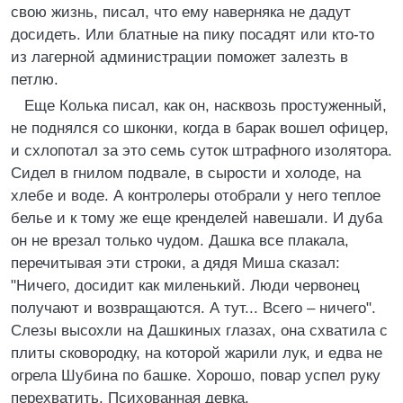
свою жизнь, писал, что ему наверняка не дадут
досидеть. Или блатные на пику посадят или кто-то
из лагерной администрации поможет залезть в
петлю.
Еще Колька писал, как он, насквозь простуженный,
не поднялся со шконки, когда в барак вошел офицер,
и схлопотал за это семь суток штрафного изолятора.
Сидел в гнилом подвале, в сырости и холоде, на
хлебе и воде. А контролеры отобрали у него теплое
белье и к тому же еще кренделей навешали. И дуба
он не врезал только чудом. Дашка все плакала,
перечитывая эти строки, а дядя Миша сказал:
"Ничего, досидит как миленький. Люди червонец
получают и возвращаются. А тут... Всего – ничего".
Слезы высохли на Дашкиных глазах, она схватила с
плиты сковородку, на которой жарили лук, и едва не
огрела Шубина по башке. Хорошо, повар успел руку
перехватить. Психованная девка.