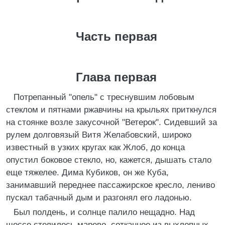
Часть первая
Глава первая
Потрепанный "опель" с треснувшим лобовым
стеклом и пятнами ржавчины на крыльях приткнулся
на стоянке возле закусочной "Ветерок". Сидевший за
рулем долговязый Витя Желабовский, широко
известный в узких кругах как Жлоб, до конца
опустил боковое стекло, но, кажется, дышать стало
еще тяжелее. Дима Кубиков, он же Куба,
занимавший переднее пассажирское кресло, лениво
пускал табачный дым и разгонял его ладонью.
Был полдень, и солнце палило нещадно. Над
шоссе стелилось марево, сотканное из выхлопных