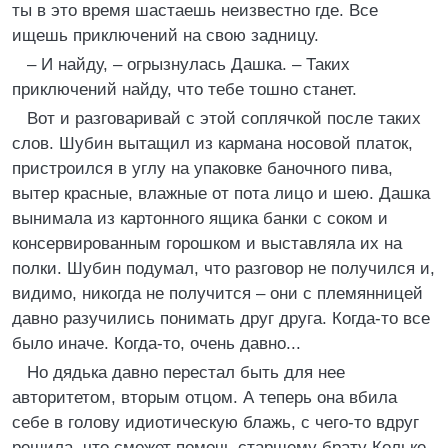
ты в это время шастаешь неизвестно где. Все
ищешь приключений на свою задницу.
– И найду, – огрызнулась Дашка. – Таких
приключений найду, что тебе тошно станет.
Вот и разговаривай с этой соплячкой после таких
слов. Шубин вытащил из кармана носовой платок,
пристроился в углу на упаковке баночного пива,
вытер красные, влажные от пота лицо и шею. Дашка
вынимала из картонного ящика банки с соком и
консервированным горошком и выставляла их на
полки. Шубин подумал, что разговор не получился и,
видимо, никогда не получится – они с племянницей
давно разучились понимать друг друга. Когда-то все
было иначе. Когда-то, очень давно...
Но дядька давно перестал быть для нее
авторитетом, вторым отцом. А теперь она вбила
себе в голову идиотическую блажь, с чего-то вдруг
решила, что сможет помочь старшему брату Кольке,