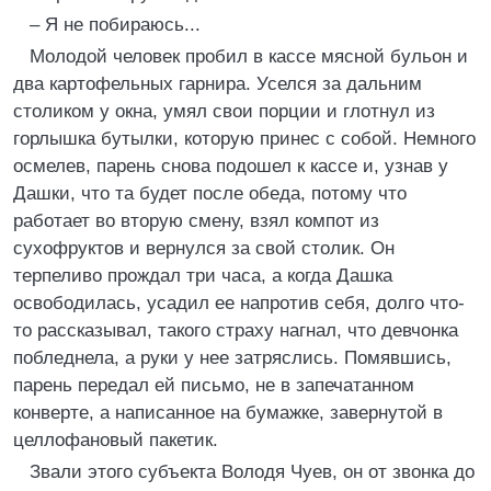
– Я не побираюсь...
Молодой человек пробил в кассе мясной бульон и
два картофельных гарнира. Уселся за дальним
столиком у окна, умял свои порции и глотнул из
горлышка бутылки, которую принес с собой. Немного
осмелев, парень снова подошел к кассе и, узнав у
Дашки, что та будет после обеда, потому что
работает во вторую смену, взял компот из
сухофруктов и вернулся за свой столик. Он
терпеливо прождал три часа, а когда Дашка
освободилась, усадил ее напротив себя, долго что-
то рассказывал, такого страху нагнал, что девчонка
побледнела, а руки у нее затряслись. Помявшись,
парень передал ей письмо, не в запечатанном
конверте, а написанное на бумажке, завернутой в
целлофановый пакетик.
Звали этого субъекта Володя Чуев, он от звонка до