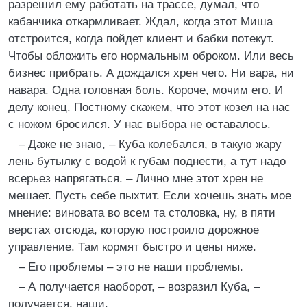
разрешил ему работать на трассе, думал, что
кабанчика откармливает. Ждал, когда этот Миша
отстроится, когда пойдет клиент и бабки потекут.
Чтобы обложить его нормальным оброком. Или весь
бизнес прибрать. А дождался хрен чего. Ни вара, ни
навара. Одна головная боль. Короче, мочим его. И
делу конец. Постному скажем, что этот козел на нас
с ножом бросился. У нас выбора не оставалось.
– Даже не знаю, – Куба колебался, в такую жару
лень бутылку с водой к губам поднести, а тут надо
всерьез напрягаться. – Лично мне этот хрен не
мешает. Пусть себе пыхтит. Если хочешь знать мое
мнение: виновата во всем та столовка, ну, в пяти
верстах отсюда, которую построило дорожное
управление. Там кормят быстро и цены ниже.
– Его проблемы – это не наши проблемы.
– А получается наоборот, – возразил Куба, –
получается, наши.