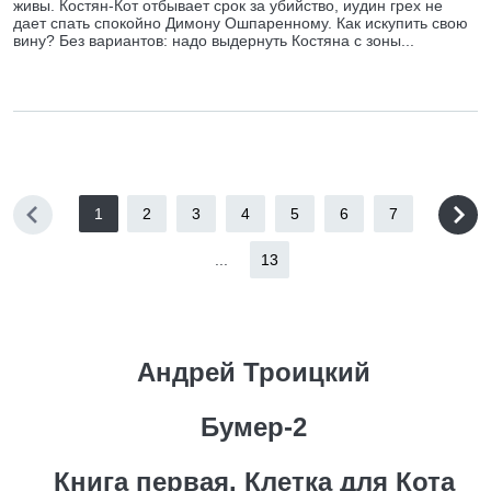
живы. Костян-Кот отбывает срок за убийство, иудин грех не
дает спать спокойно Димону Ошпаренному. Как искупить свою
вину? Без вариантов: надо выдернуть Костяна с зоны...
1
2
3
4
5
6
7
...
13
Андрей Троицкий
Бумер-2
Книга первая. Клетка для Кота