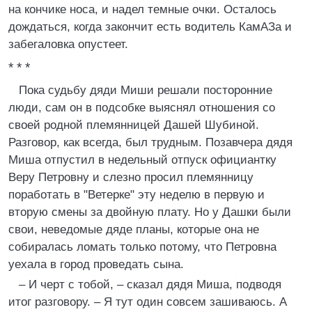
на кончике носа, и надел темные очки. Осталось
дождаться, когда закончит есть водитель КамАЗа и
забегаловка опустеет.
* * *
Пока судьбу дяди Миши решали посторонние
люди, сам он в подсобке выяснял отношения со
своей родной племянницей Дашей Шубиной.
Разговор, как всегда, был трудным. Позавчера дядя
Миша отпустил в недельный отпуск официантку
Веру Петровну и слезно просил племянницу
поработать в "Ветерке" эту неделю в первую и
вторую смены за двойную плату. Но у Дашки были
свои, неведомые дяде планы, которые она не
собиралась ломать только потому, что Петровна
уехала в город проведать сына.
– И черт с тобой, – сказал дядя Миша, подводя
итог разговору. – Я тут один совсем зашиваюсь. А