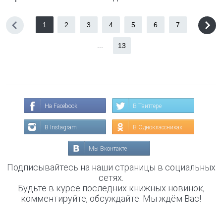
1
2
3
4
5
6
7
...
13
На Facebook
В Твиттере
В Instagram
В Одноклассниках
Мы Вконтакте
Подписывайтесь на наши страницы в социальных
сетях.
Будьте в курсе последних книжных новинок,
комментируйте, обсуждайте. Мы ждём Вас!