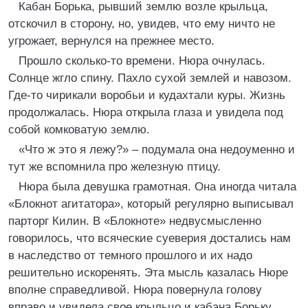
Кабан Борька, рывший землю возле крыльца,
отскочил в сторону, но, увидев, что ему ничто не
угрожает, вернулся на прежнее место.
Прошло сколько-то времени. Нюра очнулась.
Солнце жгло спину. Пахло сухой землей и навозом.
Где-то чирикали воробьи и кудахтали куры. Жизнь
продолжалась. Нюра открыла глаза и увидела под
собой комковатую землю.
«Что ж это я лежу?» – подумала она недоуменно и
тут же вспомнила про железную птицу.
Нюра была девушка грамотная. Она иногда читала
«Блокнот агитатора», который регулярно выписывал
парторг Килин. В «Блокноте» недвусмысленно
говорилось, что всяческие суеверия достались нам
в наследство от темного прошлого и их надо
решительно искоренять. Эта мысль казалась Нюре
вполне справедливой. Нюра повернула голову
вправо и увидела свое крыльцо и кабана Борьку,