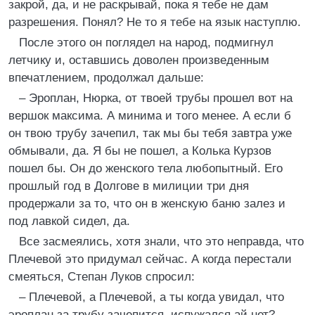
закрой, да, и не раскрывай, пока я тебе не дам
разрешения. Понял? Не то я тебе на язык наступлю.
После этого он поглядел на народ, подмигнул
летчику и, оставшись доволен произведенным
впечатлением, продолжал дальше:
– Эроплан, Нюрка, от твоей трубы прошел вот на
вершок максима. А минима и того менее. А если б
он твою трубу зачепил, так мы бы тебя завтра уже
обмывали, да. Я бы не пошел, а Колька Курзов
пошел бы. Он до женского тела любопытный. Его
прошлый год в Долгове в милиции три дня
продержали за то, что он в женскую баню залез и
под лавкой сидел, да.
Все засмеялись, хотя знали, что это неправда, что
Плечевой это придумал сейчас. А когда перестали
смеяться, Степан Луков спросил:
– Плечевой, а Плечевой, а ты когда увидал, что
эроплан за трубу зачепится, испужался ай нет?