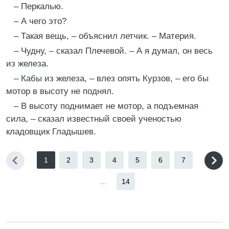
– Перкалью.
– А чего это?
– Такая вещь, – объяснил летчик. – Материя.
– Чудну, – сказал Плечевой. – А я думал, он весь
из железа.
– Кабы из железа, – влез опять Курзов, – его бы
мотор в высоту не поднял.
– В высоту поднимает не мотор, а подъемная
сила, – сказал известный своей ученостью
кладовщик Гладышев.
1
2
3
4
5
6
7
...
14