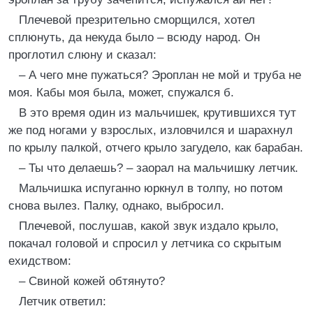
Плечевой презрительно сморщился, хотел
сплюнуть, да некуда было – всюду народ. Он
проглотил слюну и сказал:
– А чего мне пужаться? Эроплан не мой и труба не
моя. Кабы моя была, может, спужался б.
В это время один из мальчишек, крутившихся тут
же под ногами у взрослых, изловчился и шарахнул
по крылу палкой, отчего крыло загудело, как барабан.
– Ты что делаешь? – заорал на мальчишку летчик.
Мальчишка испуганно юркнул в толпу, но потом
снова вылез. Палку, однако, выбросил.
Плечевой, послушав, какой звук издало крыло,
покачал головой и спросил у летчика со скрытым
ехидством:
– Свиной кожей обтянуто?
Летчик ответил: