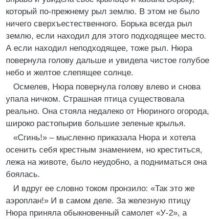
который по-прежнему рыл землю. В этом не было
ничего сверхъестественного. Борька всегда рыл
землю, если находил для этого подходящее место.
А если находил неподходящее, тоже рыл. Нюра
повернула голову дальше и увидела чистое голубое
небо и желтое слепящее солнце.
Осмелев, Нюра повернула голову влево и снова
упала ничком. Страшная птица существовала
реально. Она стояла недалеко от Нюриного огорода,
широко растопырив большие зеленые крылья.
«Сгинь!» – мысленно приказала Нюра и хотела
осенить себя крестным знамением, но креститься,
лежа на животе, было неудобно, а подниматься она
боялась.
И вдруг ее словно током пронзило: «Так это же
аэроплан!» И в самом деле. За железную птицу
Нюра приняла обыкновенный самолет «У-2», а