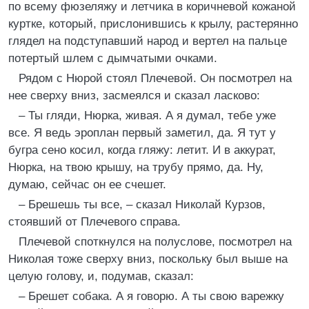
по всему фюзеляжу и летчика в коричневой кожаной
куртке, который, прислонившись к крылу, растерянно
глядел на подступавший народ и вертел на пальце
потертый шлем с дымчатыми очками.
Рядом с Нюрой стоял Плечевой. Он посмотрел на
нее сверху вниз, засмеялся и сказал ласково:
– Ты гляди, Нюрка, живая. А я думал, тебе уже
все. Я ведь эроплан первый заметил, да. Я тут у
бугра сено косил, когда гляжу: летит. И в аккурат,
Нюрка, на твою крышу, на трубу прямо, да. Ну,
думаю, сейчас он ее счешет.
– Брешешь ты все, – сказал Николай Курзов,
стоявший от Плечевого справа.
Плечевой споткнулся на полуслове, посмотрел на
Николая тоже сверху вниз, поскольку был выше на
целую голову, и, подумав, сказал:
– Брешет собака. А я говорю. А ты свою варежку