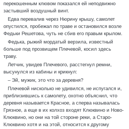
перекошенным клювом показался ей неподвижно
застывший воздушный винт.
Едва перевалив через Нюрину крышу, самолет
опустился, пробежал по траве и остановился возле
Федьки Решетова, чуть не сбив его правым крылом.
Федька, рыжий мордатый верзила, известный
больше под прозвищем Плечевой, косил здесь
траву.
Летчик, увидев Плечевого, расстегнул ремни,
высунулся из кабины и крикнул:
– Эй, мужик, это что за деревня?
Плечевой нисколько не удивился, не испугался и,
приблизившись к самолету, охотно объяснил, что
деревня называется Красное, а сперва называлась
Грязное, а еще в их колхоз входят Клюквино и Ново-
Клюквино, но они на той стороне реки, а Старо-
Клюквино хотя и на этой, относится к другому