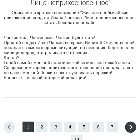
Лицо неприкосновенное"
Описание и краткое содержание "Жизнь и необычайные
приключения солдата Ивана Чонкина. Лицо неприкосновенное"
читать бесплатно онлайн.
Чонкин жил, Чонкин жив, Чонкин будет жить!
Простой солдат Иван Чонкин во время Великой Отечественной
попадает в смехотворные ситуации: по незнанию берет в плен
милиционеров, отстреливается от своих.
Кто он?
Герой самой смешной политической сатиры советской эпохи.
Со временем горечь политического откровения пропала, а вот
до слез смешной Чонкин советскую власть пережил!
Впервые – в новой авторской редакции!
1
2
3
4
5
6
7