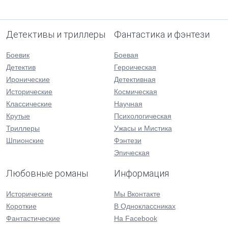
Детективы и триллеры
Фантастика и фэнтези
Боевик
Боевая
Детектив
Героическая
Иронические
Детективная
Исторические
Космическая
Классические
Научная
Крутые
Психологическая
Триллеры
Ужасы и Мистика
Шпионские
Фэнтези
Эпическая
Любовные романы
Информация
Исторические
Мы Вконтакте
Короткие
В Одноклассниках
Фантастические
На Facebook