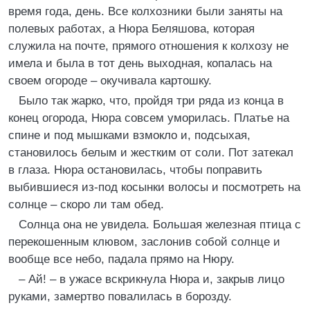
время года, день. Все колхозники были заняты на
полевых работах, а Нюра Беляшова, которая
служила на почте, прямого отношения к колхозу не
имела и была в тот день выходная, копалась на
своем огороде – окучивала картошку.
Было так жарко, что, пройдя три ряда из конца в
конец огорода, Нюра совсем уморилась. Платье на
спине и под мышками взмокло и, подсыхая,
становилось белым и жестким от соли. Пот затекал
в глаза. Нюра остановилась, чтобы поправить
выбившиеся из-под косынки волосы и посмотреть на
солнце – скоро ли там обед.
Солнца она не увидела. Большая железная птица с
перекошенным клювом, заслонив собой солнце и
вообще все небо, падала прямо на Нюру.
– Ай! – в ужасе вскрикнула Нюра и, закрыв лицо
руками, замертво повалилась в борозду.