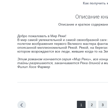
Как получить 
Описание кни
Описание и краткое содержани
Добро пожаловать в Мир Реки!
В мир самой увлекательной и самой своеобразной саги
полетом воображения первого Великого мастера фанта
опоясанной миллиономильной Рекой. Рекой, на берегах 
котором возрождаются все люди, жившие когда-то на З
Этим романом кончается серия «Мир Реки», все концы
тайны разрешаются, заканчивается Река длиной в ми
Филип Хосе Фармер
1
2
3