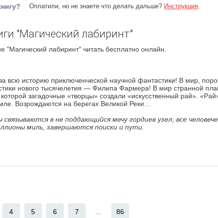
книгу?
Оплатили, но не знаете что делать дальше?
Инструкция
.
ги "Магический лабиринт"
е "Магический лабиринт" читать бесплатно онлайн.
 за всю историю приключенческой научной фантастики! В мир, пор
стики нового тысячелетия — Филипа Фармера! В мир странной пла
которой загадочные «творцы» создали «искусственный рай». «Рай»
емле. Возрождаются на берегах Великой Реки…
 связываются в не поддающийся мечу гордиев узел, все человеч
ллионы миль, завершаются поиски и пути.
4
5
6
7
...
86