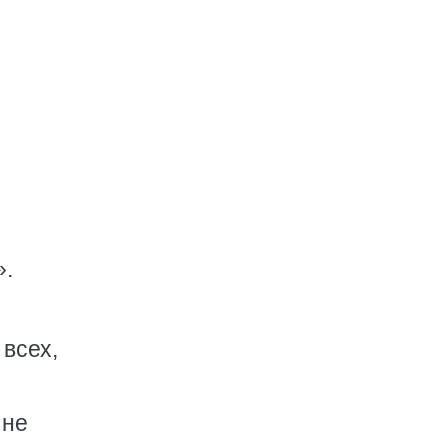
…
».
 всех,
 не