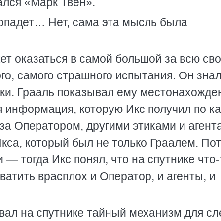
ался «Марк Твен».
попадет… Нет, сама эта мысль была
жет оказаться в самой большой за всю св
го, самого страшного испытания. Он знал
еки. Грааль показывал ему местонахожде
 информация, которую Икс получил по ка
за Оператором, другими этиками и агент
кса, который был не только Граалем. По
 — тогда Икс понял, что на спутнике что-
ватить врасплох и Оператор, и агенты, и
овал на спутнике тайный механизм для сл