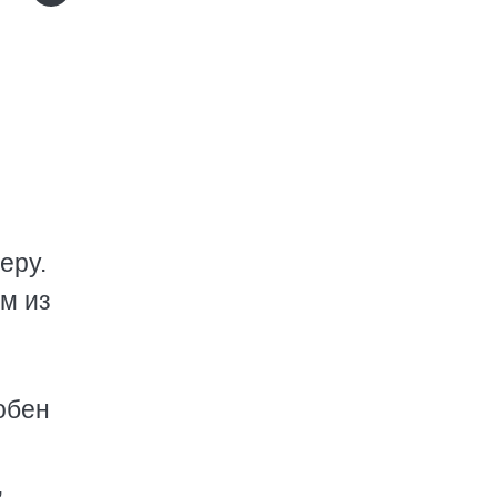
еру.
м из
обен
,