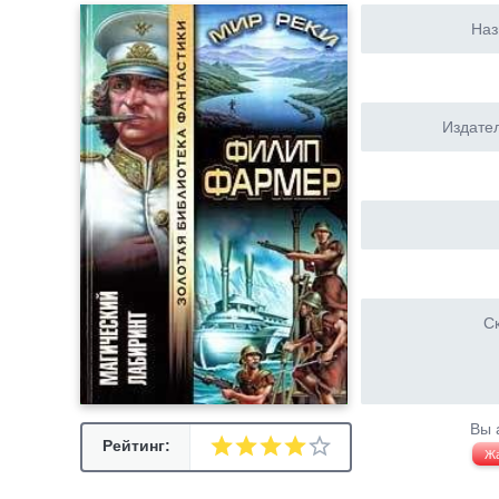
Наз
Издател
Ск
Вы 
Рейтинг:
Ж