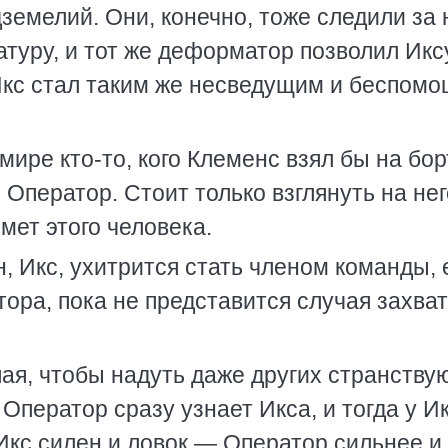
земелий. Они, конечно, тоже следили за 
туру, и тот же деформатор позволил Икс
 Икс стал таким же несведущим и беспом
мире кто-то, кого Клеменс взял бы на бор
 Оператор. Стоит только взглянуть на не
мет этого человека.
н, Икс, ухитрится стать членом команды,
тора, пока не представится случая захва
ая, чтобы надуть даже других странств
 Оператор сразу узнает Икса, и тогда у И
Икс силен и ловок — Оператор сильнее и