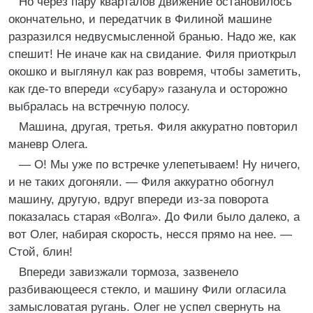
Но через пару кварталов движение остановилось
окончательно, и передатчик в Филиной машине
разразился недвусмысленной бранью. Надо же, как
спешит! Не иначе как на свидание. Филя приоткрыл
окошко и выглянул как раз вовремя, чтобы заметить,
как где-то впереди «субару» газанула и осторожно
выбралась на встречную полосу.
Машина, другая, третья. Филя аккуратно повторил
маневр Олега.
— О! Мы уже по встречке улепетываем! Ну ничего,
и не таких догоняли. — Филя аккуратно обогнул
машину, другую, вдруг впереди из-за поворота
показалась старая «Волга». До Фили было далеко, а
вот Олег, набирая скорость, несся прямо на нее. —
Стой, блин!
Впереди завизжали тормоза, зазвенело
разбивающееся стекло, и машину Фили огласила
замысловатая ругань. Олег не успел свернуть на