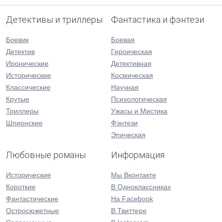
Детективы и триллеры
Фантастика и фэнтези
Боевик
Боевая
Детектив
Героическая
Иронические
Детективная
Исторические
Космическая
Классические
Научная
Крутые
Психологическая
Триллеры
Ужасы и Мистика
Шпионские
Фэнтези
Эпическая
Любовные романы
Информация
Исторические
Мы Вконтакте
Короткие
В Одноклассниках
Фантастические
На Facebook
Остросюжетные
В Твиттере