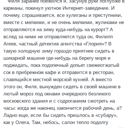
Филя заранее поежился и, засунув руки поглубже в
карманы, покинул уютное Интернет-заведение. И
почему, спрашивается, все хулиганы и преступники,
вместе с мелкими, и не очень мелкими, жуликами не
отправляются на зиму куда-нибудь на курорт? А
вслед за ними не отправляется туда он, Филипп
Агеев, частный детектив агентства «Глория»? В
такую холодную зиму гораздо приятнее сидеть в
шикарной машине где-нибудь на берегу моря и
поджидать, пока подопечный допьет свежеотжатый
сок в прибрежном кафе и отправится в ресторан,
славящийся местной морской кухней. А вместо
этого он, Филя, вынужден сидеть в своей машине в
лютый мороз под окнами очередного безликого
московского здания и с содроганием смотреть на
часы: когда же наконец закончится рабочий день, а?
Ладно еще, если бы сидеть пришлось в «субару»,
как у Олега. Там, небось, салон тепло подолгу