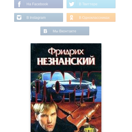
На Facebook
В Твиттере
В Instagram
В Одноклассниках
Мы Вконтакте