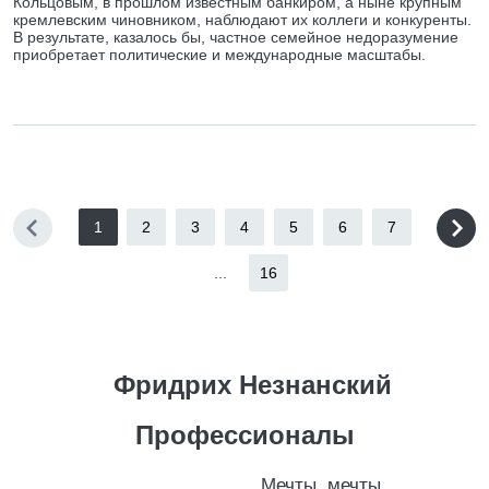
Кольцовым, в прошлом известным банкиром, а ныне крупным
кремлевским чиновником, наблюдают их коллеги и конкуренты.
В результате, казалось бы, частное семейное недоразумение
приобретает политические и международные масштабы.
1
2
3
4
5
6
7
...
16
Фридрих Незнанский
Профессионалы
Мечты, мечты,