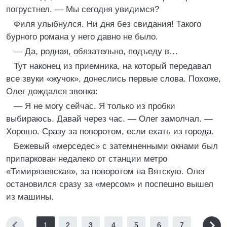
погрустнел. — Мы сегодня увидимся?
Филя улыбнулся. Ни дня без свидания! Такого
бурного романа у него давно не было.
— Да, родная, обязательно, подъеду в…
Тут наконец из приемника, на который передавал
все звуки «жучок», донеслись первые слова. Похоже,
Олег дождался звонка:
— Я не могу сейчас. Я только из пробки
выбираюсь. Давай через час. — Олег замолчал. —
Хорошо. Сразу за поворотом, если ехать из города.
Бежевый «мерседес» с затемненными окнами был
припаркован недалеко от станции метро
«Тимирязевская», за поворотом на Вятскую. Олег
остановился сразу за «мерсом» и поспешно вышел
из машины.
1
2
3
4
5
6
7