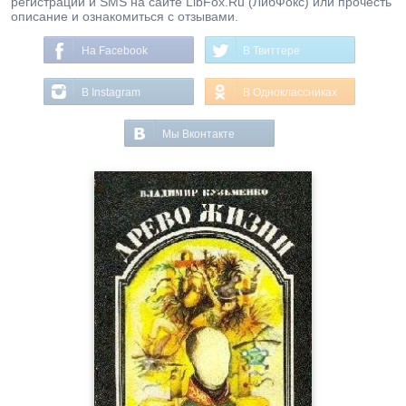
регистрации и SMS на сайте LibFox.Ru (ЛибФокс) или прочесть
описание и ознакомиться с отзывами.
На Facebook
В Твиттере
В Instagram
В Одноклассниках
Мы Вконтакте