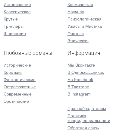
Исторические
Космическая
Классические
Научная
Крутые
Психологическая
Триллеры
Ужасы и Мистика
Шпионские
Фэнтези
Эпическая
Любовные романы
Информация
Исторические
Мы Вконтакте
Короткие
В Одноклассниках
Фантастические
На Facebook
Остросюжетные
В Твиттере
Современные
В Instagram
Эротические
Правообладателям
Политика
конфиденциальности
Обратная связь