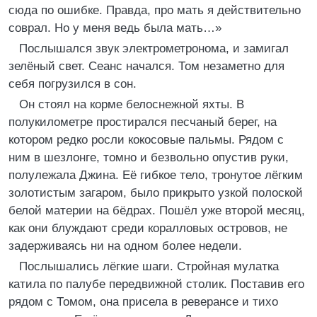
сюда по ошибке. Правда, про мать я действительно
соврал. Но у меня ведь была мать…»
Послышался звук электрометронома, и замигал
зелёный свет. Сеанс начался. Том незаметно для
себя погрузился в сон.
Он стоял на корме белоснежной яхты. В
полукилометре простирался песчаный берег, на
котором редко росли кокосовые пальмы. Рядом с
ним в шезлонге, томно и безвольно опустив руки,
полулежала Джина. Её гибкое тело, тронутое лёгким
золотистым загаром, было прикрыто узкой полоской
белой материи на бёдрах. Пошёл уже второй месяц,
как они блуждают среди коралловых островов, не
задерживаясь ни на одном более недели.
Послышались лёгкие шаги. Стройная мулатка
катила по палубе передвижной столик. Поставив его
рядом с Томом, она присела в реверансе и тихо