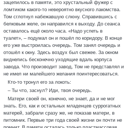
зацепилось в памяти, это хрустальный фужер с
ломтиком какого-то невероятно вкусного лакомства.
Том сглотнул набежавшую слюну. Справившись с
белковым желе, он направился к выходу. До сеанса
оставалось ещё около часа. «Надо успеть в
туалет», – подумал он и пошёл по коридору. В конце
его уже выстроилась очередь. Том занял очередь и
отошёл к окну. Здесь воздух был свежее. За окном
виднелись бесконечно уходящие вдаль корпуса
завода. Что производит завод, Том не представлял и
не имел ни малейшего желания поинтересоваться.
Кто-то тронул его за локоть:
– Ты что, заснул? Иди, твоя очередь.
Матери своей он, конечно, не знает, да и не мог
знать. Его, как и остальных младенцев суррогатных
матерей, забрали сразу же, не показав матери, в
питомник. Первые три года своей жизни он почти не
помнит. В памяти осталась только пластмассовая