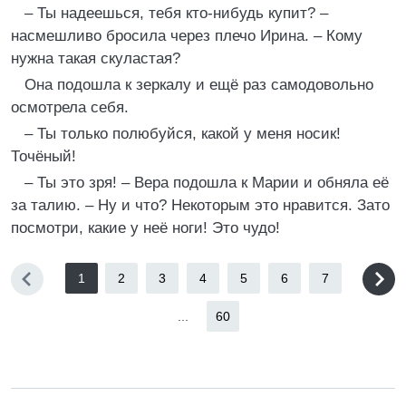
– Ты надеешься, тебя кто-нибудь купит? –
насмешливо бросила через плечо Ирина. – Кому
нужна такая скуластая?
Она подошла к зеркалу и ещё раз самодовольно
осмотрела себя.
– Ты только полюбуйся, какой у меня носик!
Точёный!
– Ты это зря! – Вера подошла к Марии и обняла её
за талию. – Ну и что? Некоторым это нравится. Зато
посмотри, какие у неё ноги! Это чудо!
1
2
3
4
5
6
7
...
60