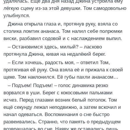
удалялась. Ещё два дня назад Джина устроила ему
лёгкую сцену из-за этой девушки. Том самодовольно
улыбнулся.
Джина открыла глаза и, протянув руку, взяла со
столика ломтик ананаса. Том налил себе полрюмки
виски, разбавил содовой и с наслаждением выпил.
– Остановимся здесь, милый? – ласково
протянула Джина, кивая на недалёкий берег.
– Если хочешь, радость моя, – ответил Том,
протягивая ей руку. Она взяла её и прижала к своей
щеке. Том наклонился. Её губы пахли ананасом…
– Подъем! Подъем! – голос динамика резко
ворвался в уши. Берег с кокосовыми пальмами
исчез. Перед глазами возник белый потолок. Том
ещё секунду лежал неподвижно, а затем вскочил и
начал одеваться. Воспоминания о сне быстро
развеивались. Странно, что память о предыдущем
возвращалась во сне. Наяву же оставались лишь