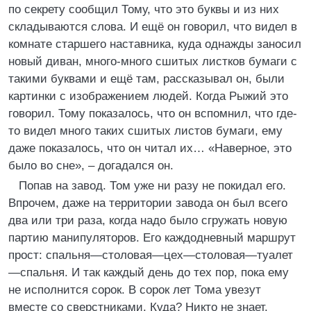
по секрету сообщил Тому, что это буквы и из них
складываются слова. И ещё он говорил, что видел в
комнате старшего наставника, куда однажды заносил
новый диван, много-много сшитых листков бумаги с
такими буквами и ещё там, рассказывал он, были
картинки с изображением людей. Когда Рыжий это
говорил. Тому показалось, что он вспомнил, что где-
то видел много таких сшитых листов бумаги, ему
даже показалось, что он читал их… «Наверное, это
было во сне», – догадался он.
Попав на завод. Том уже ни разу не покидал его.
Впрочем, даже на территории завода он был всего
два или три раза, когда надо было сгружать новую
партию манипуляторов. Его каждодневный маршрут
прост: спальня—столовая—цех—столовая—туалет
—спальня. И так каждый день до тех пор, пока ему
не исполнится сорок. В сорок лет Тома увезут
вместе со сверстниками. Куда? Никто не знает.