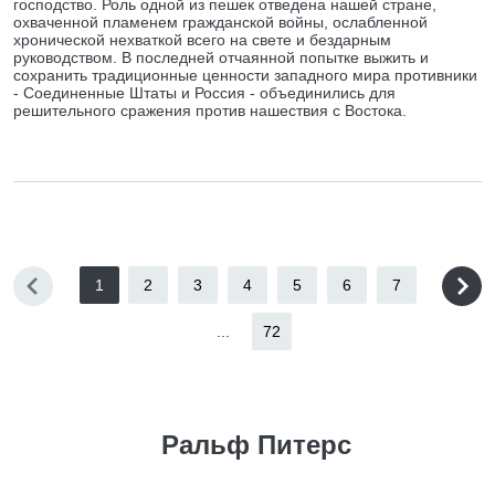
господство. Роль одной из пешек отведена нашей стране,
охваченной пламенем гражданской войны, ослабленной
хронической нехваткой всего на свете и бездарным
руководством. В последней отчаянной попытке выжить и
сохранить традиционные ценности западного мира противники
- Соединенные Штаты и Россия - объединились для
решительного сражения против нашествия с Востока.
1
2
3
4
5
6
7
...
72
Ральф Питерс