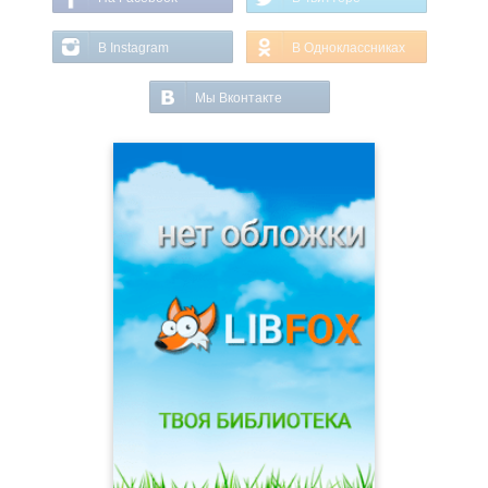
В Instagram
В Одноклассниках
Мы Вконтакте