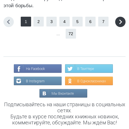
этой борьбы.
1
2
3
4
5
6
7
...
72
На Facebook
В Твиттере
В Instagram
В Одноклассниках
Мы Вконтакте
Подписывайтесь на наши страницы в социальных
сетях.
Будьте в курсе последних книжных новинок,
комментируйте, обсуждайте. Мы ждём Вас!