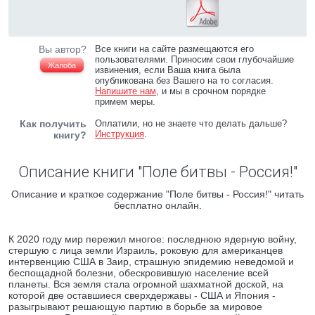
Вы автор?
Все книги на сайте размещаются его
пользователями. Приносим свои глубочайшие
Жалоба
извинения, если Ваша книга была
опубликована без Вашего на то согласия.
Напишите нам
, и мы в срочном порядке
примем меры.
Как получить
Оплатили, но не знаете что делать дальше?
Инструкция
.
книгу?
Описание книги "Поле битвы - Россия!"
Описание и краткое содержание "Поле битвы - Россия!" читать
бесплатно онлайн.
К 2020 году мир пережил многое: последнюю ядерную войну,
стершую с лица земли Израиль, роковую для американцев
интервенцию США в Заир, страшную эпидемию неведомой и
беспощадной болезни, обескровившую население всей
планеты. Вся земля стала огромной шахматной доской, на
которой две оставшиеся сверхдержавы - США и Япония -
разыгрывают решающую партию в борьбе за мировое