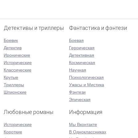
Детективы и триллеры
Фантастика и фэнтези
Боевик
Боевая
Детектив
Героическая
Иронические
Детективная
Исторические
Космическая
Классические
Научная
Крутые
Психологическая
Триллеры
Ужасы и Мистика
Шпионские
Фэнтези
Эпическая
Любовные романы
Информация
Исторические
Мы Вконтакте
Короткие
В Одноклассниках