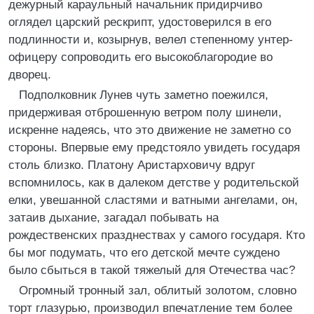
дежурный караульный начальник придирчиво
оглядел царский рескрипт, удостоверился в его
подлинности и, козырнув, велел степенному унтер-
офицеру сопроводить его высокоблагородие во
дворец.
Подполковник Лунев чуть заметно поежился,
придерживая отброшенную ветром полу шинели,
искренне надеясь, что это движение не заметно со
стороны. Впервые ему предстояло увидеть государя
столь близко. Платону Аристарховичу вдруг
вспомнилось, как в далеком детстве у родительской
елки, увешанной сластями и ватными ангелами, он,
затаив дыхание, загадал побывать на
рождественских празднествах у самого государя. Кто
бы мог подумать, что его детской мечте суждено
было сбыться в такой тяжелый для Отечества час?
Огромный тронный зал, облитый золотом, словно
торт глазурью, производил впечатление тем более