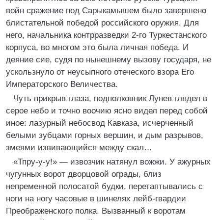
войн сражение под Сарыкамышем было завершено
блистательной победой российского оружия. Для
него, начальника контрразведки 2-го Туркестанского
корпуса, во многом это была личная победа. И
деяние сие, судя по нынешнему вызову государя, не
ускользнуло от неусыпного отеческого взора Его
Императорского Величества.
Чуть прикрыв глаза, подполковник Лунев глядел в
серое небо и точно воочию ясно видел перед собой
иное: лазурный небосвод Кавказа, исчерченный
белыми зубцами горных вершин, и дым разрывов,
змеями извивающийся между скал…
«Тпру-у-у!» — извозчик натянул вожжи. У ажурных
чугунных ворот дворцовой ограды, близ
непременной полосатой будки, перетаптывались с
ноги на ногу часовые в шинелях лейб-гвардии
Преображенского полка. Вызванный к воротам