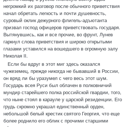
негромкий их разговор после обычного приветствия
начал обретать легкость и почти душевность,
суровый оклик дежурного флигель-адъютанта
призвал господ офицеров приветствовать государя.
Вытянувшись, как и все прочие, во фрунт, Лунев
гаркнул слова приветствия и широко открытыми
глазами уставился на вошедшего в огромную залу
Николая II.
Если бы вдруг в этот миг здесь оказался
чужеземец, прежде никогда не бывавший в России,
он вряд ли бы уразумел с чего весь этот шум.
Государь всея Руси был облачен в полковничий
мундир старейшего полка российской гвардии, того,
что ныне стоял в карауле у царской резиденции. Его
грудь скромно украшал единственный орден,
небольшой белый крестик святого Георгия, что еще
более роднило его облик с прочими старшими