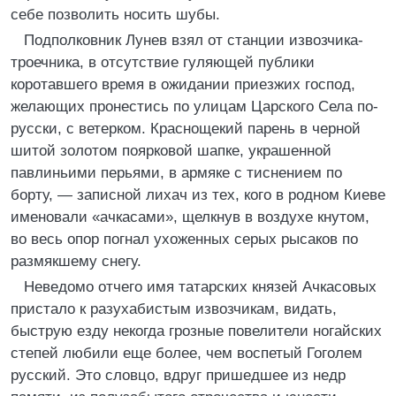
себе позволить носить шубы.
Подполковник Лунев взял от станции извозчика-
троечника, в отсутствие гуляющей публики
коротавшего время в ожидании приезжих господ,
желающих пронестись по улицам Царского Села по-
русски, с ветерком. Краснощекий парень в черной
шитой золотом поярковой шапке, украшенной
павлиньими перьями, в армяке с тиснением по
борту, — записной лихач из тех, кого в родном Киеве
именовали «ачкасами», щелкнув в воздухе кнутом,
во весь опор погнал ухоженных серых рысаков по
размякшему снегу.
Неведомо отчего имя татарских князей Ачкасовых
пристало к разухабистым извозчикам, видать,
быструю езду некогда грозные повелители ногайских
степей любили еще более, чем воспетый Гоголем
русский. Это словцо, вдруг пришедшее из недр