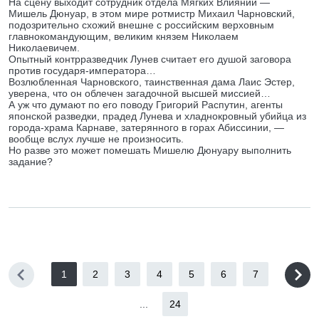
На сцену выходит сотрудник отдела Мягких Влияний —
Мишель Дюнуар, в этом мире ротмистр Михаил Чарновский,
подозрительно схожий внешне с российским верховным
главнокомандующим, великим князем Николаем
Николаевичем.
Опытный контрразведчик Лунев считает его душой заговора
против государя-императора…
Возлюбленная Чарновского, таинственная дама Лаис Эстер,
уверена, что он облечен загадочной высшей миссией…
А уж что думают по его поводу Григорий Распутин, агенты
японской разведки, прадед Лунева и хладнокровный убийца из
города-храма Карнаве, затерянного в горах Абиссинии, —
вообще вслух лучше не произносить.
Но разве это может помешать Мишелю Дюнуару выполнить
задание?
1
2
3
4
5
6
7
...
24