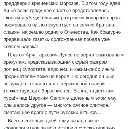
преддверии крещенских морозов. В этом году едва
ли не всем грядущее счастье представлялось
скорым и убедительным разгромом коварного врага,
посмевшего нагло покуситься на землю братьев-
славян, на землю родного Отечества. Как бравурно
предвещали газеты, долгожданная победа уже
совсем близка!
Платон Аристархович Лунев не верил самозваным
оракулам, предсказывающим скорый разгром
полчищ супостата, впрочем, и каким-либо иным
прорицателям тоже не верил. Но сегодня он был
вынужден согласиться с чернильной оравой
торжествующих борзописцев. Вслед за детским
«ура!» над Царским Селом отдаленным эхом ему
слышалось другое — многотысячное слитное,
сметающее врага с пути русских штыков…
Всего несколько дней тому назад самое
кровопролитное за всю историю русско-турецких