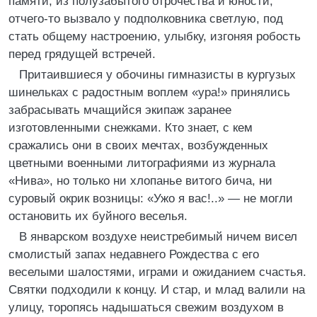
памяти, из полузабытого отрочества и юности,
отчего-то вызвало у подполковника светлую, под
стать общему настроению, улыбку, изгоняя робость
перед грядущей встречей.
Притаившиеся у обочины гимназисты в кургузых
шинельках с радостным воплем «ура!» принялись
забрасывать мчащийся экипаж заранее
изготовленными снежками. Кто знает, с кем
сражались они в своих мечтах, возбужденных
цветными военными литографиями из журнала
«Нива», но только ни хлопанье витого бича, ни
суровый окрик возницы: «Ужо я вас!..» — не могли
остановить их буйного веселья.
В январском воздухе неистребимый ничем висел
смолистый запах недавнего Рождества с его
веселыми шалостями, играми и ожиданием счастья.
Святки подходили к концу. И стар, и млад валили на
улицу, торопясь надышаться свежим воздухом в