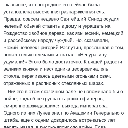
сказочное, что посредине его сейчас была
установлена высоченная разнаряженная ель.
Правда, совсем недавно Святейший Синод осудил
нелепый обычай ставить в дому и украшать на
Рождество хвойное дерево, как языческий, немецкий
и рассейскому народу чуждый. Но, сказывали,
Божий человек Григорий Распутин, прослышав о том,
пожал только плечами и сказал: «Несуразицу
удумали!» Этого было достаточно. К вящей радости
великих княжон и наследника цесаревича, ель
стояла, переливаясь цветными огоньками свеч,
отраженных в расписных стеклянных шарах.
Ничего в этом сказочном зале не напоминало бы о
войне, когда б не группа старших офицеров,
смиренно дожидавшихся выхода императора.
Одного из них Лунев знал по Академии Генерального
штаба, еще с одним доводилось встречаться лет
десять назад, в русско-японскую войну. Едва