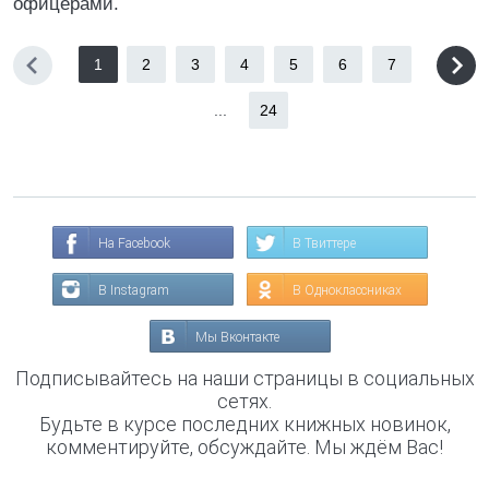
офицерами.
1
2
3
4
5
6
7
...
24
На Facebook
В Твиттере
В Instagram
В Одноклассниках
Мы Вконтакте
Подписывайтесь на наши страницы в социальных
сетях.
Будьте в курсе последних книжных новинок,
комментируйте, обсуждайте. Мы ждём Вас!