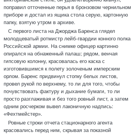
поправил отточенные перья в бронзовом чернильном
приборе и достал из ящика стола серую, картонную
папку, взятую утром в архиве.
С первого листа на Джорджа Баренса глядел
молодцеватый ротмистр лейб-гвардии конного полка
Российской армии. На снимке офицер картинно
опирался на обнаженный палаш; рядом, венчая
гипсовую колонну, красовалась его каска с
изготовившимся к полету золоченым имперским
орлом. Баренс придвинул стопку белых листов,
провел рукой по верхнему, то ли для того, чтобы
почувствовать фактуру и дыхание бумаги, то ли
просто разглаживая и без того ровный лист, а затем
одним росчерком вывел лаконичную надпись:
«Фехтмейстер».
Ровные строки отчета стационарного агента
красовались перед ним, скрывая за показной