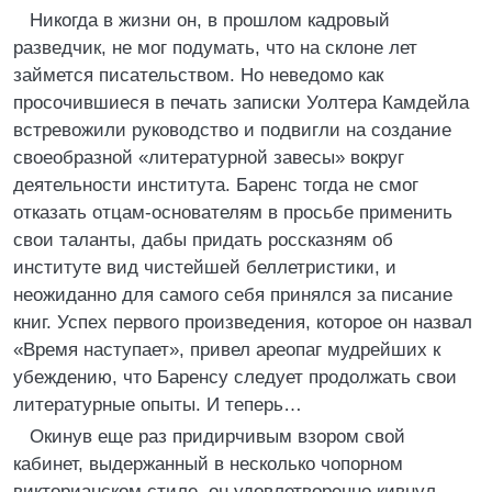
Никогда в жизни он, в прошлом кадровый
разведчик, не мог подумать, что на склоне лет
займется писательством. Но неведомо как
просочившиеся в печать записки Уолтера Камдейла
встревожили руководство и подвигли на создание
своеобразной «литературной завесы» вокруг
деятельности института. Баренс тогда не смог
отказать отцам-основателям в просьбе применить
свои таланты, дабы придать россказням об
институте вид чистейшей беллетристики, и
неожиданно для самого себя принялся за писание
книг. Успех первого произведения, которое он назвал
«Время наступает», привел ареопаг мудрейших к
убеждению, что Баренсу следует продолжать свои
литературные опыты. И теперь…
Окинув еще раз придирчивым взором свой
кабинет, выдержанный в несколько чопорном
викторианском стиле, он удовлетворенно кивнул,