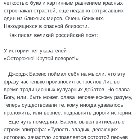
четкостью букв и картинным равнением красных
строк накал страстей, еще недавно сотрясавших
один из ближних миров. Очень ближних.
Находящихся в опасной близости.
Как писал великий российский поэт:
У истории нет указателей
«Осторожно! Крутой поворот!»
Джордж Баренс поймал себя на мысли, что эту
фразу частенько произносил острослов Лис во
время традиционных кулуарных дебатов. Но слава
Богу, или, быть может, слава человеческому разуму,
теперь существовали те, кому иногда удавалось
проложить, или вернее, подравнять дороги истории.
Еще чуть помедлив, Баренс вывел витиеватые
строки эпиграфа: «Тупость владык, делающих
историю, зачастую исправляется остротой перьев