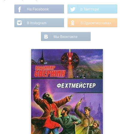
На Facebook
В Твиттере
В Instagram
В Одноклассниках
Мы Вконтакте