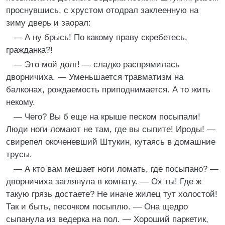
проснувшись, с хрустом отодрал заклеенную на
зиму дверь и заорал:
— А ну брысь! По какому праву скребетесь,
гражданка?!
— Это мой долг! — сладко распрямилась
дворничиха. — Уменьшается травматизм на
балконах, рождаемость приподнимается. А то жить
некому.
— Чего? Вы б еще на крыше песком посыпали!
Люди ноги ломают не там, где вы сыпите! Ироды! —
свирепел окоченевший Штукин, кутаясь в домашние
трусы.
— А кто вам мешает ноги ломать, где посыпано? —
дворничиха заглянула в комнату. — Ох ты! Где ж
такую грязь достаете? Не иначе жилец тут холостой!
Так и быть, песочком посыплю. — Она щедро
сыпанула из ведерка на пол. — Хороший паркетик,