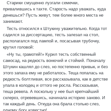
Старики смущенно лузгали семечки,
привалившись к тахте. Старость надо уважать, куда
денешься? Пусть живут, тем более много места не
занимают.
Тесть относился к Штукину уважительно. Когда тот
садился за диссертацию, тесть залезал на стол,
располагался под лампой и, посасывая трубочку,
крутил головой:
«Ну ты, грамотей!» Курил тесть собственный
самосад, на редкость вонючий и стойкий. Поначалу
Штукин кашлял до слез, но постепенно привык, и без
этого запаха ему не работалось. Теща попалась на
редкость болтливая, все рассказывала, как в детстве
упала в колодец и оттого не росла. Рассказывая,
теща ревела. А поскольку у нее был крепчайший
склероз, отревевшись, начинала историю заново. И
так каждый день. Откуда она брала столько слез,
одному богу известно!