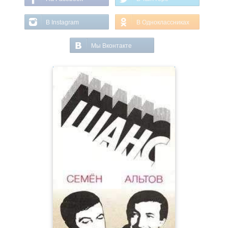
В Instagram
В Одноклассниках
Мы Вконтакте