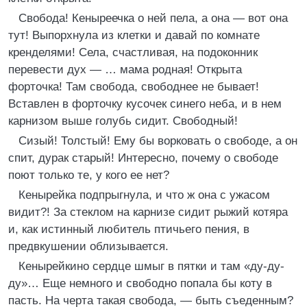
Свобода! Кеныреечка о ней пела, а она — вот она
тут! Выпорхнула из клетки и давай по комнате
кренделями! Села, счастливая, на подоконник
перевести дух — … мама родная! Открыта
форточка! Там свобода, свободнее не бывает!
Вставлен в форточку кусочек синего неба, и в нем
карнизом выше голубь сидит. Свободный!
Сизый! Толстый! Ему бы ворковать о свободе, а он
спит, дурак старый! Интересно, почему о свободе
поют только те, у кого ее нет?
Кенырейка подпрыгнула, и что ж она с ужасом
видит?! За стеклом на карнизе сидит рыжий котяра
и, как истинный любитель птичьего пения, в
предвкушении облизывается.
Кенырейкино сердце шмыг в пятки и там «ду-ду-
ду»… Еще немного и свободно попала бы коту в
пасть. На черта такая свобода, — быть съеденным?