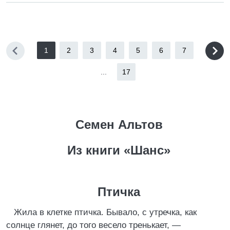
1
2
3
4
5
6
7
...
17
Семен Альтов
Из книги «Шанс»
Птичка
Жила в клетке птичка. Бывало, с утречка, как
солнце глянет, до того весело тренькает, —