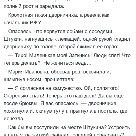
полный рост и зарыдала.
Крохотная такая дворничиха, а ревела как
начальник РЖУ.
Опасаясь, что ворвутся собаки с соседями,
Штукин, нагнувшись к лежащей, одной рукой гладил
дворничиху по голове, второй сжимал ее горло:
— Тихо! Миленькая моя! Заткнись! Люди спят! Что
теперь делать?! Не жениться ведь…
Мария Ивановна, оборвав рев, вскочила и,
шмыгнув носом, прошептала:
— Я согласная на замужество. Ой, полпятого!
Скоренько спать! Теперь это наш долг! Да вы еще
после брюквы! Я вас опасаюсь! — дворничиха
хохотнула и, скинув тулуп, прыгнула в постель, где
исчезла.
Как бы вы поступили на месте Штукина? Устроить
в пять утра жуткий скандал, соседей порадовать?