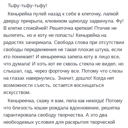
Тьфу-тьфу-тьфу!
Кенырейка пулей назад к себе в клеточку, лапкой
дверцу прикрыла, клювиком щеколду задвинула. Фу!
В клетке спокойней! Решеточка крепкая! Птичке не
вылететь, но и коту не попасть! Кенырейка на
радостях зачирикала. Свобода слова при отсутствии
свободы передвижения не такая плохая штука, если
кто понимает! И кеныреечка запела коту в лицо все,
что думала! И хоть кот ее сквозь стекла не видел, но
слышал, гад, через форточку все. Потому что слезы
на глазах навернулись. Значит, дошло! Когда нет
возможности съесть, остается восхищаться
искусством.
Кеныреечка, скажу я вам, пела как никогда! Потому
что близость кошки рождала вдохновение, решетка
гарантировала свободу творчества. А это два
необходимых условия для раскрытия творческой