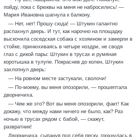
пойду, пока с брюквы на меня не набросились! —
Мария Ивановна шагнула к балкону.
— Нет, нет! Прошу сюда! — Штукин галантно
распахнул дверь. И тут, как нарочно на площадку
выскочила соседская собака с хозяином и замерли в
стойке, принюхиваясь в четыре ноздри, не сводя
глаз с дикой пары: Штукин в трусах и румяная
коротышка в тулупе. Покраснев до колен, Штукин
захлопнул дверь:
— На ровном месте застукали, сволочи!
— По-моему, вы меня опозорили, — прошептала
дворничиха.
— Чем же это? Вот вы меня опозорили, факт! Как
докажу, что между нами ничего не было, как? Раз
ночью в трусах рядом с бабой, — скажут,
развратник!
Дворничиха, сыпанув под себя песку, грохнулась в