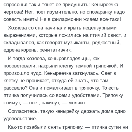
спросонья так и тянет ее придушить! Кеныреечка
чертова! Нет, поет изумительно, но спозаранку надо
совесть иметь! Не в филармонии живем все-таки!
Хозяева со сна начинали крыть нецензурными
выражениями, которые ложились на птичий свист, и
складывался, как говорят музыканты, редкостный,
едрена корень, речитативчик.
И тогда хозяева, кеныровладельцы, как
посоветовали, накрыли клетку темной тряпочкой. И
произошло чудо. Кеныреечка заткнулась. Свет в
клетку не проникает, откуда ей знать, что там
рассвело? Она и помалкивает в тряпочку. То есть
птичка получилась со всеми удобствами. Тряпочку
снимут, — поет, накинут, — молчит.
Согласитесь, такую кенырейку держать дома одно
удовольствие.
Как-то позабыли снять тряпочку, — птичка сутки ни