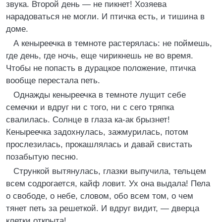
звука. Второй день — не пикнет! Хозяева
нарадоваться не могли. И птичка есть, и тишина в
доме.
А кеныреечка в темноте растерялась: не поймешь,
где день, где ночь, еще чирикнешь не во время.
Чтобы не попасть в дурацкое положение, птичка
вообще перестала петь.
Однажды кеныреечка в темноте лущит себе
семечки и вдруг ни с того, ни с сего тряпка
свалилась. Солнце в глаза ка-ак брызнет!
Кеныреечка задохнулась, зажмурилась, потом
прослезилась, прокашлялась и давай свистать
позабытую песню.
Стрункой вытянулась, глазки выпучила, тельцем
всем содрогается, кайф ловит. Ух она выдала! Пела
о свободе, о небе, словом, обо всем том, о чем
тянет петь за решеткой. И вдруг видит, — дверца
клетки открыта!