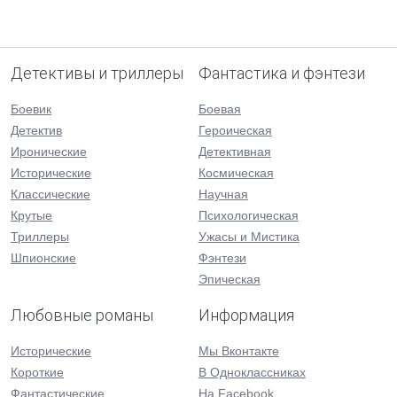
Детективы и триллеры
Фантастика и фэнтези
Боевик
Боевая
Детектив
Героическая
Иронические
Детективная
Исторические
Космическая
Классические
Научная
Крутые
Психологическая
Триллеры
Ужасы и Мистика
Шпионские
Фэнтези
Эпическая
Любовные романы
Информация
Исторические
Мы Вконтакте
Короткие
В Одноклассниках
Фантастические
На Facebook