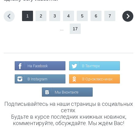
1
2
3
4
5
6
7
...
17
На Facebook
В Твиттере
В Instagram
В Одноклассниках
Мы Вконтакте
Подписывайтесь на наши страницы в социальных
сетях.
Будьте в курсе последних книжных новинок,
комментируйте, обсуждайте. Мы ждём Вас!