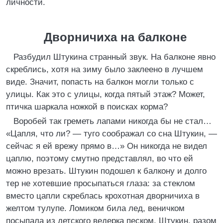
личности.
Дворничиха на балконе
Разбудил Штукина странный звук. На балконе явно
скреблись, хотя на зиму было заклеено в лучшем
виде. Значит, попасть на балкон могли только с
улицы. Как это с улицы, когда пятый этаж? Может,
птичка шаркала ножкой в поисках корма?
Воробей так греметь лапами никогда бы не стал…
«Цапля, что ли? — туго соображал со сна Штукин, —
сейчас я ей врежу прямо в…» Он никогда не видел
цаплю, поэтому смутно представлял, во что ей
можно врезать. Штукин подошел к балкону и долго
тер не хотевшие просыпаться глаза: за стеклом
вместо цапли скреблась крохотная дворничиха в
желтом тулупе. Ломиком била лед, веничком
посыпала из детского ведерка песком. Штукин, разом