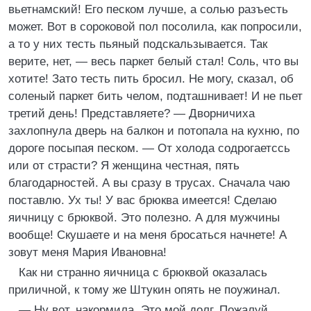
вьетнамский! Его песком лучше, а солью разъесть
может. Вот в сороковой пол посолила, как попросили,
а то у них тесть пьяный подскальзывается. Так
верите, нет, — весь паркет белый стал! Соль, что вы
хотите! Зато тесть пить бросил. Не могу, сказал, об
соленый паркет бить челом, подташнивает! И не пьет
третий день! Представляете? — Дворничиха
захлопнула дверь на балкон и потопала на кухню, по
дороге посыпая песком. — От холода содрогаетссь
или от страсти? Я женщина честная, пять
благодарностей. А вы сразу в трусах. Сначала чаю
поставлю. Ух ты! У вас брюква имеется! Сделаю
яичницу с брюквой. Это полезно. А для мужчины
вообще! Скушаете и на меня бросаться начнете! А
зовут меня Мария Ивановна!
Как ни странно яичница с брюквой оказалась
приличной, к тому же Штукин опять не поужинал.
— Ну вот, накормила. Это мой долг. Пожалуй,