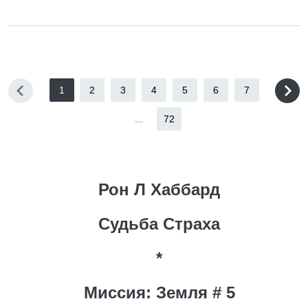
1
2
3
4
5
6
7
...
72
Рон Л Хаббард
Судьба Страха
*
Миссия: Земля # 5