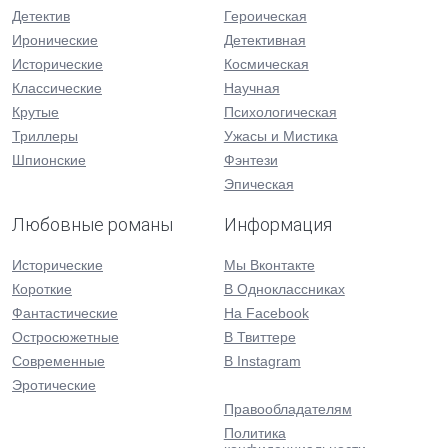
Детектив
Героическая
Иронические
Детективная
Исторические
Космическая
Классические
Научная
Крутые
Психологическая
Триллеры
Ужасы и Мистика
Шпионские
Фэнтези
Эпическая
Любовные романы
Информация
Исторические
Мы Вконтакте
Короткие
В Одноклассниках
Фантастические
На Facebook
Остросюжетные
В Твиттере
Современные
В Instagram
Эротические
Правообладателям
Политика