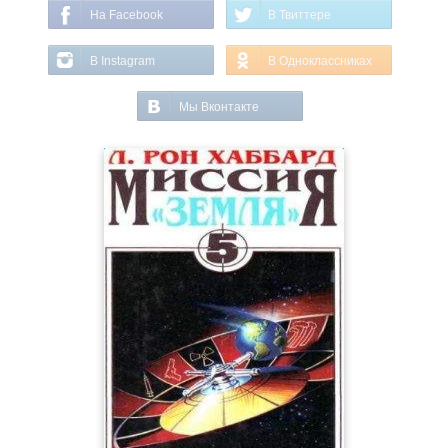
На Facebook
В Твиттере
В Instagram
В Одноклассниках
Мы Вконтакте