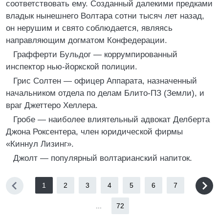
соответствовать ему. Созданный далекими предками
владык нынешнего Волтара сотни тысяч лет назад,
он нерушим и свято соблюдается, являясь
направляющим догматом Конфедерации.
Графферти Бульдог — коррумпированный
инспектор нью-йоркской полиции.
Грис Солтен — офицер Аппарата, назначенный
начальником отдела по делам Блито-ПЗ (Земли), и
враг Джеттеро Хеллера.
Гробе — наиболее влиятельный адвокат Делберта
Джона Роксентера, член юридической фирмы
«Киннул Лизинг».
Джолт — популярный волтарианский напиток.
1
2
3
4
5
6
7
...
72