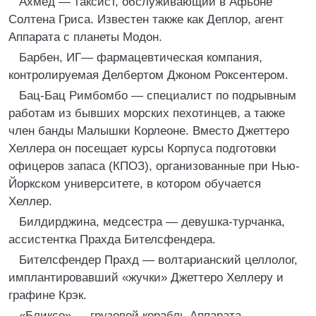
Ахмед — таксист, обслуживающий в Афьоне
Солтена Гриса. Известен также как Деплор, агент
Аппарата с планеты Модон.
Барбен, ИГ— фармацевтическая компания,
контролируемая Делбертом Джоном Роксентером.
Бац-Бац Римбомбо — специалист по подрывным
работам из бывших морских пехотинцев, а также
член банды Малышки Корлеоне. Вместо Джеттеро
Хеллера он посещает курсы Корпуса подготовки
офицеров запаса (КПОЗ), организованные при Нью-
Йоркском университете, в котором обучается
Хеллер.
Билдирджина, медсестра — девушка-турчанка,
ассистентка Прахда Бителсфендера.
Бителсфендер Прахд — волтарианский целлолог,
имплантировавший «жучки» Джеттеро Хеллеру и
графине Крэк.
«Бликсо» — грузовой корабль Аппарата,