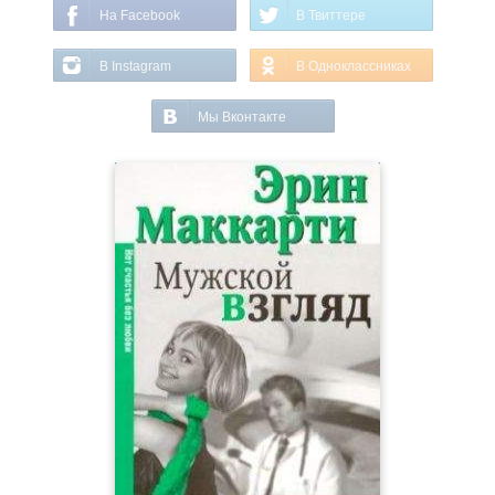
На Facebook
В Твиттере
В Instagram
В Одноклассниках
Мы Вконтакте