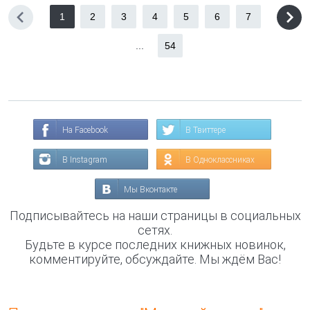
1
2
3
4
5
6
7
...
54
На Facebook
В Твиттере
В Instagram
В Одноклассниках
Мы Вконтакте
Подписывайтесь на наши страницы в социальных
сетях.
Будьте в курсе последних книжных новинок,
комментируйте, обсуждайте. Мы ждём Вас!