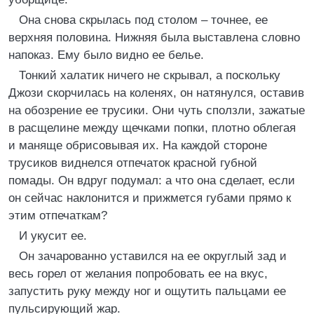
Она снова скрылась под столом – точнее, ее
верхняя половина. Нижняя была выставлена словно
напоказ. Ему было видно ее белье.
Тонкий халатик ничего не скрывал, а поскольку
Джози скорчилась на коленях, он натянулся, оставив
на обозрение ее трусики. Они чуть сползли, зажатые
в расщелине между щечками попки, плотно облегая
и маняще обрисовывая их. На каждой стороне
трусиков виднелся отпечаток красной губной
помады. Он вдруг подумал: а что она сделает, если
он сейчас наклонится и прижмется губами прямо к
этим отпечаткам?
И укусит ее.
Он зачарованно уставился на ее округлый зад и
весь горел от желания попробовать ее на вкус,
запустить руку между ног и ощутить пальцами ее
пульсирующий жар.