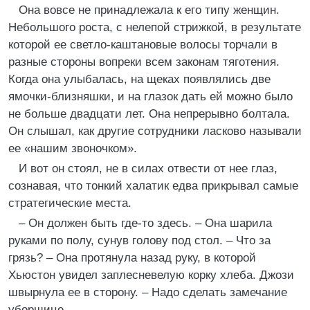
Она вовсе не принадлежала к его типу женщин.
Небольшого роста, с нелепой стрижкой, в результате
которой ее светло-каштановые волосы торчали в
разные стороны вопреки всем законам тяготения.
Когда она улыбалась, на щеках появлялись две
ямочки-близняшки, и на глазок дать ей можно было
не больше двадцати лет. Она непрерывно болтала.
Он слышал, как другие сотрудники ласково называли
ее «нашим звоночком».
И вот он стоял, не в силах отвести от нее глаз,
сознавая, что тонкий халатик едва прикрывал самые
стратегические места.
– Он должен быть где-то здесь. – Она шарила
руками по полу, сунув голову под стол. – Что за
грязь? – Она протянула назад руку, в которой
Хьюстон увидел заплесневелую корку хлеба. Джози
швырнула ее в сторону. – Надо сделать замечание
уборщице.