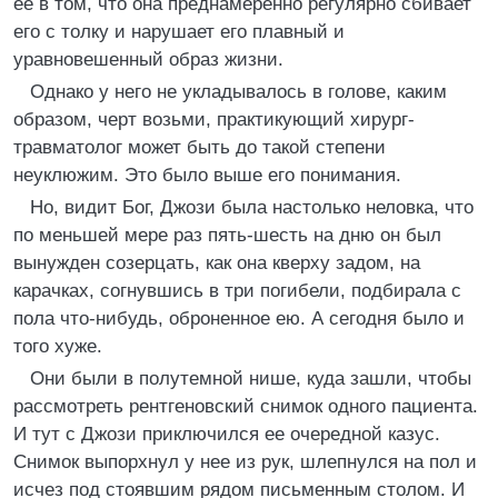
ее в том, что она преднамеренно регулярно сбивает
его с толку и нарушает его плавный и
уравновешенный образ жизни.
Однако у него не укладывалось в голове, каким
образом, черт возьми, практикующий хирург-
травматолог может быть до такой степени
неуклюжим. Это было выше его понимания.
Но, видит Бог, Джози была настолько неловка, что
по меньшей мере раз пять-шесть на дню он был
вынужден созерцать, как она кверху задом, на
карачках, согнувшись в три погибели, подбирала с
пола что-нибудь, оброненное ею. А сегодня было и
того хуже.
Они были в полутемной нише, куда зашли, чтобы
рассмотреть рентгеновский снимок одного пациента.
И тут с Джози приключился ее очередной казус.
Снимок выпорхнул у нее из рук, шлепнулся на пол и
исчез под стоявшим рядом письменным столом. И