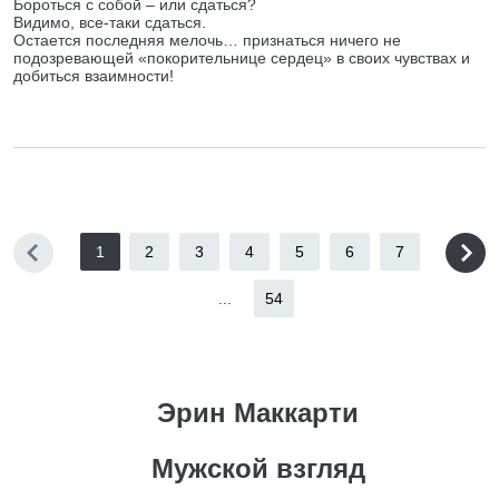
Бороться с собой – или сдаться?
Видимо, все-таки сдаться.
Остается последняя мелочь… признаться ничего не
подозревающей «покорительнице сердец» в своих чувствах и
добиться взаимности!
1
2
3
4
5
6
7
...
54
Эрин Маккарти
Мужской взгляд