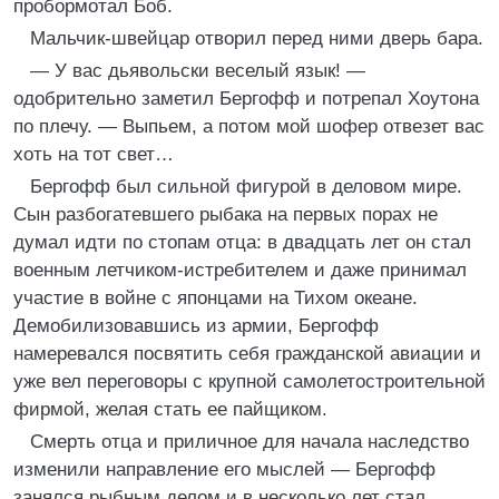
пробормотал Боб.
Мальчик-швейцар отворил перед ними дверь бара.
— У вас дьявольски веселый язык! —
одобрительно заметил Бергофф и потрепал Хоутона
по плечу. — Выпьем, а потом мой шофер отвезет вас
хоть на тот свет…
Бергофф был сильной фигурой в деловом мире.
Сын разбогатевшего рыбака на первых порах не
думал идти по стопам отца: в двадцать лет он стал
военным летчиком-истребителем и даже принимал
участие в войне с японцами на Тихом океане.
Демобилизовавшись из армии, Бергофф
намеревался посвятить себя гражданской авиации и
уже вел переговоры с крупной самолетостроительной
фирмой, желая стать ее пайщиком.
Смерть отца и приличное для начала наследство
изменили направление его мыслей — Бергофф
занялся рыбным делом и в несколько лет стал