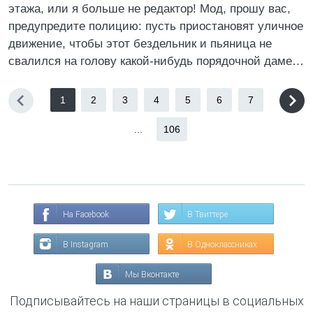
этажа, или я больше не редактор! Мод, прошу вас,
предупредите полицию: пусть приостановят уличное
движение, чтобы этот бездельник и пьяница не
свалился на голову какой-нибудь порядочной даме…
1
2
3
4
5
6
7
...
106
На Facebook
В Твиттере
В Instagram
В Одноклассниках
Мы Вконтакте
Подписывайтесь на наши страницы в социальных