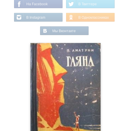
На Facebook
В Твиттере
В Instagram
В Одноклассниках
Мы Вконтакте