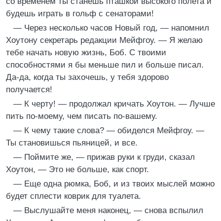
со временем ты станешь пташкой высокого полета и
будешь играть в гольф с сенаторами!
— Через несколько часов Новый год, — напомнил
Хоутону секретарь редакции Мейфгоу. — Я желаю
тебе начать новую жизнь, Боб. С твоими
способностями я бы меньше пил и больше писал.
Да-да, когда ты захочешь, у тебя здорово
получается!
— К черту! — продолжал кричать Хоутон. — Лучше
пить по-моему, чем писать по-вашему.
— К чему такие слова? — обиделся Мейфгоу. —
Ты становишься пьяницей, и все.
— Поймите же, — прижав руки к груди, сказал
Хоутон, — Это не больше, как спорт.
— Еще одна рюмка, Боб, и из твоих мыслей можно
будет сплести коврик для туалета.
— Выслушайте меня наконец, — снова вспылил