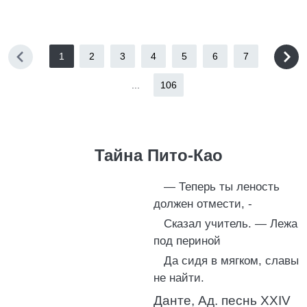
1
2
3
4
5
6
7
...
106
Тайна Пито-Као
— Теперь ты леность
должен отмести, -
Сказал учитель. — Лежа
под периной
Да сидя в мягком, славы
не найти.
Данте, Ад. песнь XXIV