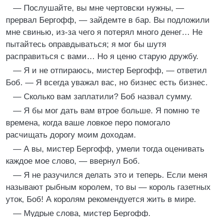
— Послушайте, вы мне чертовски нужны, —
прервал Бергофф, — зайдемте в бар. Вы подложили
мне свинью, из-за чего я потерял много денег… Не
пытайтесь оправдываться; я мог бы шутя
расправиться с вами… Но я ценю старую дружбу.
— Я и не отпираюсь, мистер Бергофф, — ответил
Боб. — Я всегда уважал вас, но бизнес есть бизнес.
— Сколько вам заплатили? Боб назвал сумму.
— Я бы мог дать вам втрое больше. Я помню те
времена, когда ваше ловкое перо помогало
расчищать дорогу моим доходам.
— А вы, мистер Бергофф, умели тогда оценивать
каждое мое слово, — ввернул Боб.
— Я не разучился делать это и теперь. Если меня
называют рыбным королем, то вы — король газетных
уток, Боб! А королям рекомендуется жить в мире.
— Мудрые слова, мистер Бергофф.