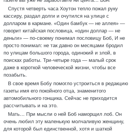
газете вы уже не заработаете ни цента… Вон!
Спустя четверть часа Хоутон тепло пожал руку
кассиру, раздал долги и очутился на улице с
долларом в кармане. «Один бамбук — не аллея» —
говорит китайская пословица, «один доллар — не
деньги» — по-своему понимал пословицу Боб, И не
просто понимал: не так давно он месяцами бродил
по улицам большого города, одинокий и злой, в
поисках работы. Три-четыре года — малый срок
даже в короткой человеческой жизни, чтобы все
позабыть.
В свое время Бобу помогло устроиться в редакцию
газеты имя его покойного отца, знаменитого
автомобильного гонщика. Сейчас не приходится
рассчитывать и на это.
Мать… При мысли о ней Боб наморщил лоб. Он
очень любил эту маленькую молчаливую женщину,
для которой был единственной, хотя и шаткой