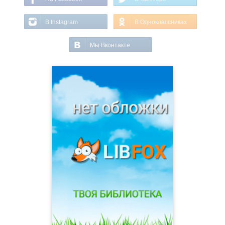
В Instagram
В Одноклассниках
Мы Вконтакте