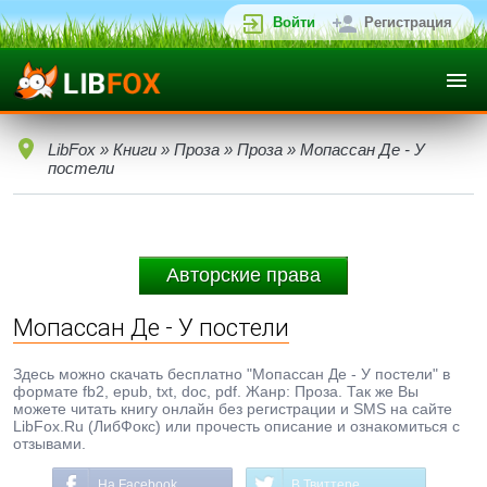
Войти
Регистрация
LibFox
»
Книги
»
Проза
»
Проза
» Мопассан Де - У
постели
Авторские права
Мопассан Де - У постели
Здесь можно скачать бесплатно "Мопассан Де - У постели" в
формате fb2, epub, txt, doc, pdf. Жанр: Проза. Так же Вы
можете читать книгу онлайн без регистрации и SMS на сайте
LibFox.Ru (ЛибФокс) или прочесть описание и ознакомиться с
отзывами.
На Facebook
В Твиттере