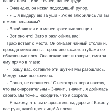
ваших плеч.., или, точнее, вашей груди...
- Очевидно, он искал подходящий рупор.
- Я.., я выдеру ею за уши - Уж не влюбились ли вы
в меня ненароком?
- Влюбляются и в менее красивых женщин.
- Вот оно что! Зато я разлюбила вас!
Граф встает с места. Он огибает чайный столик и,
проходя мимо жены, торопливо касается губами ее
обнаженных плеч. Она вскакивает и говорит, смотря
ему прямо в глаза:
- Прошу вас, оставьте эти шутки! Мы разошлись.
Между нами все кончено.
- Полно, не сердитесь! С некоторых пор я нахожу,
что вы очаровательны - Значит , значит , я добилась
своего. Вы тоже.., находите, что я созрела.
- Я нахожу, что вы очаровательны, дорогая! Какие у
вас руки, какой цвет лица! А плечи...