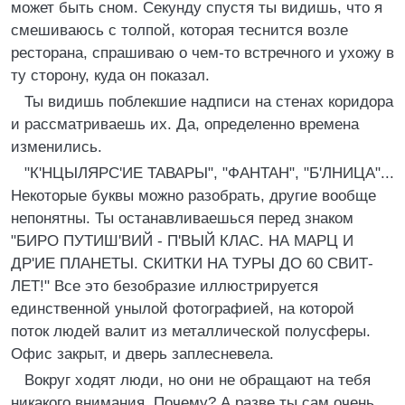
может быть сном. Секунду спустя ты видишь, что я
смешиваюсь с толпой, которая теснится возле
ресторана, спрашиваю о чем-то встречного и ухожу в
ту сторону, куда он показал.
Ты видишь поблекшие надписи на стенах коридора
и рассматриваешь их. Да, определенно времена
изменились.
"К'НЦЫЛЯРС'ИЕ ТАВАРЫ", "ФАНТАН", "Б'ЛНИЦА"...
Некоторые буквы можно разобрать, другие вообще
непонятны. Ты останавливаешься перед знаком
"БИРО ПУТИШ'ВИЙ - П'ВЫЙ КЛАС. НА МАРЦ И
ДР'ИЕ ПЛАНЕТЫ. СКИТКИ НА ТУРЫ ДО 60 СВИТ-
ЛЕТ!" Все это безобразие иллюстрируется
единственной унылой фотографией, на которой
поток людей валит из металлической полусферы.
Офис закрыт, и дверь заплесневела.
Вокруг ходят люди, но они не обращают на тебя
никакого внимания. Почему? А разве ты сам очень