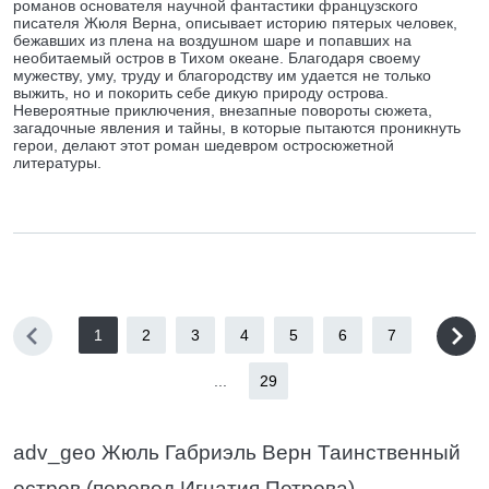
романов основателя научной фантастики французского
писателя Жюля Верна, описывает историю пятерых человек,
бежавших из плена на воздушном шаре и попавших на
необитаемый остров в Тихом океане. Благодаря своему
мужеству, уму, труду и благородству им удается не только
выжить, но и покорить себе дикую природу острова.
Невероятные приключения, внезапные повороты сюжета,
загадочные явления и тайны, в которые пытаются проникнуть
герои, делают этот роман шедевром остросюжетной
литературы.
1
2
3
4
5
6
7
...
29
adv_geo Жюль Габриэль Верн Таинственный
остров (перевод Игнатия Петрова)