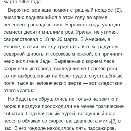
марта 1865 года.
Вероятно, все ещё помнят страшный норд-ост[2],
внезапно поднявшийся в этом году во время
весеннего равноденствия. Барометр тогда упал до
семисот десяти миллиметров. Ураган, не утихая,
свирепствовал с 18 по 26 марта. В Америке, в
Европе, в Азии, между тридцать пятым градусом
северной широты и сороковым южной, он причинил
неисчислимые беды. Вырванные с корнем леса,
разрушенные города, вышедшие из берегов реки,
сотни выброшенных на берег судов, опустошённые
поля, тысячи человеческих жертв — вот следствия
этого урагана.
Но бедствия обрушились не только на землю и
море: в воздухе происходили не менее трагические
события. Подхваченный бурей, воздушный шар
нёсся в облаках со скоростью девяноста миль[3] в
час. В его гондоле находилось пять пассажиров.