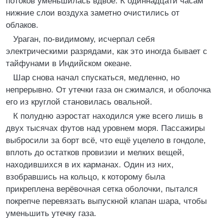
потоков уменьшилась вдвое. К одиннадцати часам
нижние слои воздуха заметно очистились от
облаков.
Ураган, по-видимому, исчерпал себя
электрическими разрядами, как это иногда бывает с
тайфунами в Индийском океане.
Шар снова начал спускаться, медленно, но
непрерывно. От утечки газа он сжимался, и оболочка
его из круглой становилась овальной.
К полудню аэростат находился уже всего лишь в
двух тысячах футов над уровнем моря. Пассажиры
выбросили за борт всё, что ещё уцелело в гондоле,
вплоть до остатков провизии и мелких вещей,
находившихся в их карманах. Один из них,
взобравшись на кольцо, к которому была
прикреплена верёвочная сетка оболочки, пытался
покрепче перевязать выпускной клапан шара, чтобы
уменьшить утечку газа.