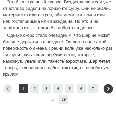
Это был страшный вопрос. Воздухоплаватели уже
отчётливо видели на горизонте сушу. Они не знали,
материк это или остров, обитаема эта земля или
нет, гостеприимна или враждебна. Но это и не
занимало их — только бы добраться до неё!
Однако скоро стало очевидным, что шар не может
больше держаться в воздухе. Он летел над самой
поверхностью океана. Гребни волн уже несколько раз
лизнули свисающие верёвки сетки, которые,
намокнув, увеличили тяжесть аэростата. Шар летел
теперь, склонившись набок, как птица с перебитым
крылом.
1
2
3
4
5
6
7
...
29