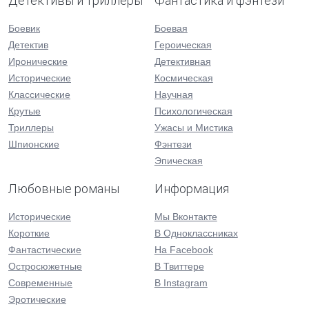
Детективы и триллеры
Фантастика и фэнтези
Боевик
Боевая
Детектив
Героическая
Иронические
Детективная
Исторические
Космическая
Классические
Научная
Крутые
Психологическая
Триллеры
Ужасы и Мистика
Шпионские
Фэнтези
Эпическая
Любовные романы
Информация
Исторические
Мы Вконтакте
Короткие
В Одноклассниках
Фантастические
На Facebook
Остросюжетные
В Твиттере
Современные
В Instagram
Эротические