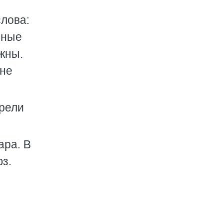
слова:
зные
ужны.
 не
трели
ара. В
з.