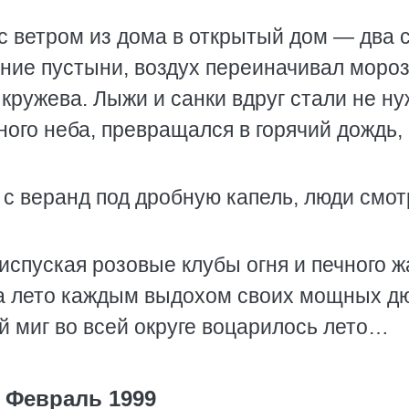
а с ветром из дома в открытый дом — два 
ание пустыни, воздух переиначивал моро
 кружева. Лыжи и санки вдруг стали не н
ного неба, превращался в горячий дождь,
 с веранд под дробную капель, люди смо
испуская розовые клубы огня и печного ж
ла лето каждым выдохом своих мощных дю
ий миг во всей округе воцарилось лето…
Февраль 1999