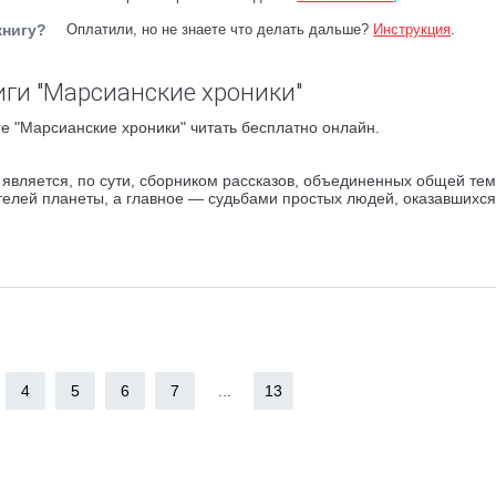
книгу?
Оплатили, но не знаете что делать дальше?
Инструкция
.
ги "Марсианские хроники"
е "Марсианские хроники" читать бесплатно онлайн.
является, по сути, сборником рассказов, объединенных общей те
елей планеты, а главное — судьбами простых людей, оказавшихся
4
5
6
7
...
13