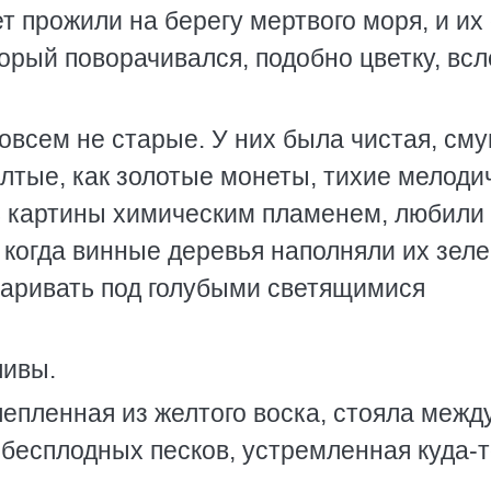
т прожили на берегу мертвого моря, и их
орый поворачивался, подобно цветку, всл
овсем не старые. У них была чистая, сму
елтые, как золотые монеты, тихие мелод
ь картины химическим пламенем, любили
, когда винные деревья наполняли их зел
оваривать под голубыми светящимися
ливы.
лепленная из желтого воска, стояла межд
 бесплодных песков, устремленная куда-