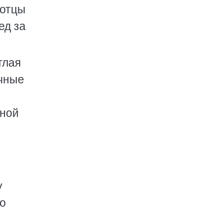
 отцы
ед за
глая
ичные
еной
у
то