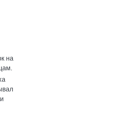
ок на
цам.
ха
ывал
ри