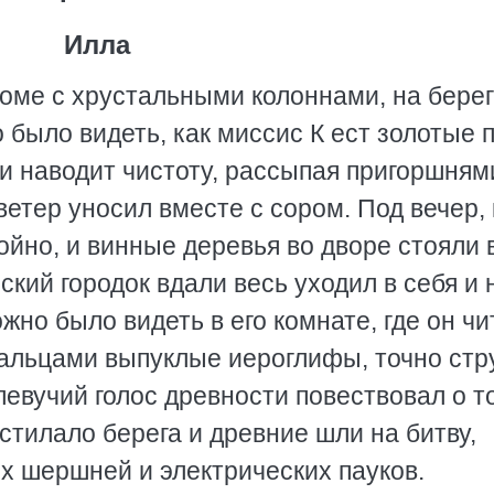
Илла
доме с хрустальными колоннами, на бере
 было видеть, как миссис К ест золотые 
и наводит чистоту, рассыпая пригоршням
ветер уносил вместе с сором. Под вечер, 
йно, и винные деревья во дворе стояли 
кий городок вдали весь уходил в себя и 
жно было видеть в его комнате, где он чи
пальцами выпуклые иероглифы, точно ст
 певучий голос древности повествовал о т
стилало берега и древние шли на битву,
 шершней и электрических пауков.