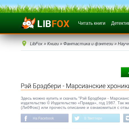
Читать книги
Детекти
LibFox
»
Книги
»
Фантастика и фэнтези
»
Науч
Рэй Брэдбери - Марсианские хроник
Здесь можно купить и скачать "Рэй Брэдбери - Марсианск
издательство © Издательство «Правда», год 1987. Так ж
(ЛибФокс) или прочесть описание и ознакомиться с отз
На Facebook
В Твиттере