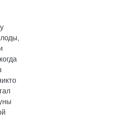
гу
плоды,
и
когда
в
никто
тал
руны
ой