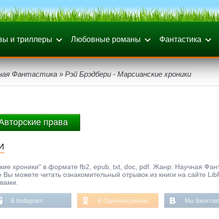
вы и триллеры
Любовные романы
Фантастика
ная Фантастика
» Рэй Брэдбери - Марсианские хроники
Авторские права
и
ие хроники" в формате fb2, epub, txt, doc, pdf. Жанр: Научная Фан
е Вы можете читать ознакомительный отрывок из книги на сайте Lib
ывами.
В Instagram
В Одноклассниках
Мы Вконтак