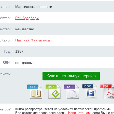
вание:
Марсианские хроники
Автор:
Рэй Брэдбери
ьство:
неизвестно
Жанр:
Научная Фантастика
Год:
1987
ISBN:
нет данных
ачать:
Купить легальную версию
автор?
Книга распространяется на условиях партнёрской программы.
Все авторские права соблюдены.
Напишите нам
, если Вы не с