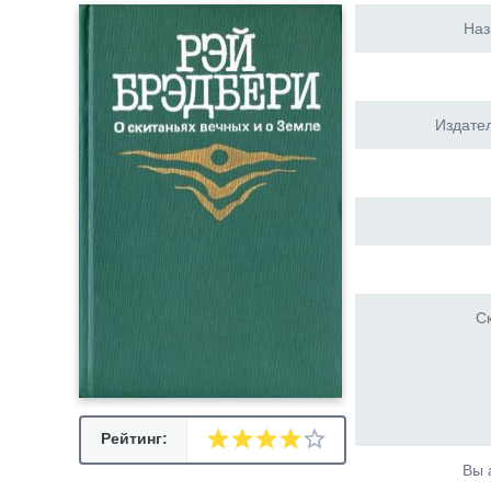
Наз
Издател
Ск
Рейтинг:
Вы 