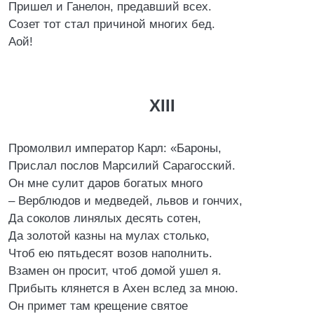
Пришел и Ганелон, предавший всех.
Созет тот стал причиной многих бед.
Аой!
XIII
Промолвил император Карл: «Бароны,
Прислал послов Марсилий Сарагосский.
Он мне сулит даров богатых много
– Верблюдов и медведей, львов и гончих,
Да соколов линялых десять сотен,
Да золотой казны на мулах столько,
Чтоб ею пятьдесят возов наполнить.
Взамен он просит, чтоб домой ушел я.
Прибыть клянется в Ахен вслед за мною.
Он примет там крещение святое