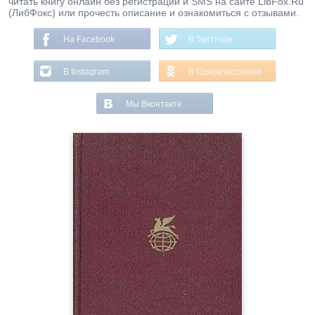
читать книгу онлайн без регистрации и SMS на сайте LibFox.Ru
(ЛибФокс) или прочесть описание и ознакомиться с отзывами.
На Facebook
В Твиттере
В Instagram
В Одноклассниках
Мы Вконтакте