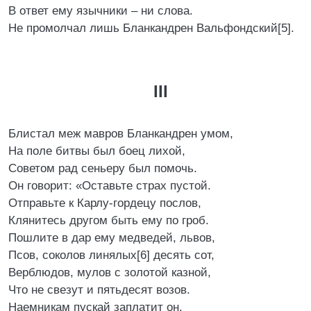
В ответ ему язычники – ни слова.
Не промолчал лишь Бланкандрен Вальфондский[5].
III
Блистал меж мавров Бланкандрен умом,
На поле битвы был боец лихой,
Советом рад сеньеру был помочь.
Он говорит: «Оставьте страх пустой.
Отправьте к Карлу-гордецу послов,
Клянитесь другом быть ему по гроб.
Пошлите в дар ему медведей, львов,
Псов, соколов линялых[6] десять сот,
Верблюдов, мулов с золотой казной,
Что не свезут и пятьдесят возов.
Наемникам пускай заплатит он.