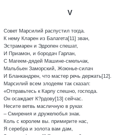
V
Совет Марсилий распустил тогда.
К нему Кларен из Балагета[11] зван,
Эстрамарен и Эдропен спешат,
И Приамон, и бородач Гарлан,
С Магеем-дядей Машине-смельчак,
Мальбьен Заморский, Жоюнье-силач
И Бланкандрен, что мастер речь держать[12].
Марсилий всем злодеям так сказал:
«Отправьтесь к Карлу спешно, господа.
Он осаждает К?рдову[13] сейчас.
Несите ветвь масличную в руках
– Смирения и дружелюбья знак.
Коль с королем вы. примирите нас,
Я серебра и золота вам дам,