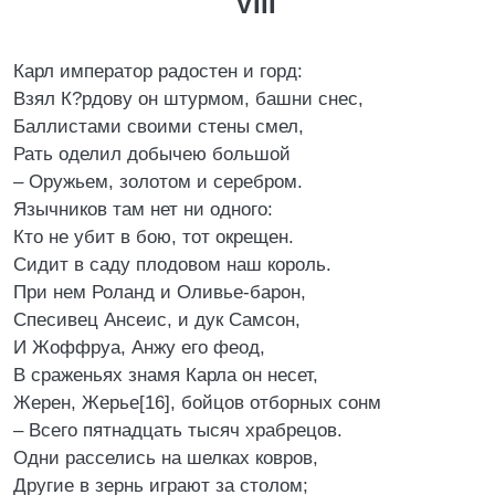
VIII
Карл император радостен и горд:
Взял К?рдову он штурмом, башни снес,
Баллистами своими стены смел,
Рать оделил добычею большой
– Оружьем, золотом и серебром.
Язычников там нет ни одного:
Кто не убит в бою, тот окрещен.
Сидит в саду плодовом наш король.
При нем Роланд и Оливье-барон,
Спесивец Ансеис, и дук Самсон,
И Жоффруа, Анжу его феод,
В сраженьях знамя Карла он несет,
Жерен, Жерье[16], бойцов отборных сонм
– Всего пятнадцать тысяч храбрецов.
Одни расселись на шелках ковров,
Другие в зернь играют за столом;