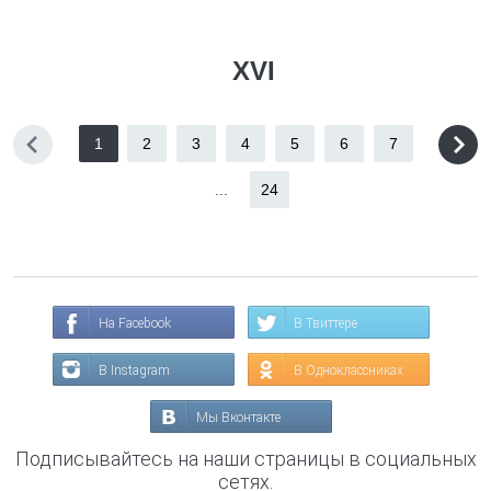
XVI
1
2
3
4
5
6
7
...
24
На Facebook
В Твиттере
В Instagram
В Одноклассниках
Мы Вконтакте
Подписывайтесь на наши страницы в социальных
сетях.