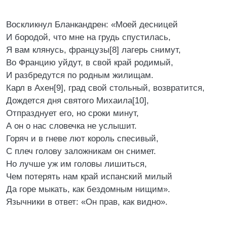
Воскликнул Бланкандрен: «Моей десницей
И бородой, что мне на грудь спустилась,
Я вам клянусь, французы[8] лагерь снимут,
Во Францию уйдут, в свой край родимый,
И разбредутся по родным жилищам.
Карл в Ахен[9], град свой стольный, возвратится,
Дождется дня святого Михаила[10],
Отпразднует его, но сроки минут,
А он о нас словечка не услышит.
Горяч и в гневе лют король спесивый,
С плеч голову заложникам он снимет.
Но лучше уж им головы лишиться,
Чем потерять нам край испанский милый
Да горе мыкать, как бездомным нищим».
Язычники в ответ: «Он прав, как видно».