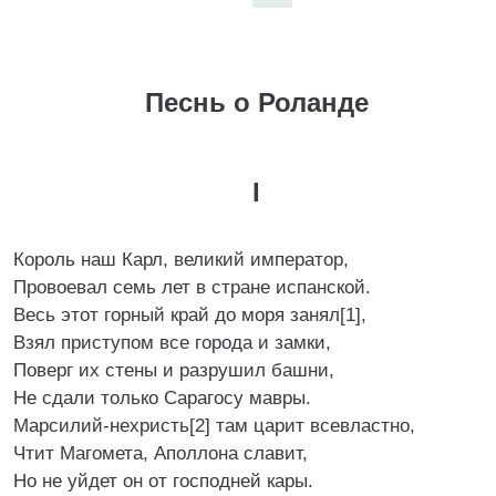
Песнь о Роланде
I
Король наш Карл, великий император,
Провоевал семь лет в стране испанской.
Весь этот горный край до моря занял[1],
Взял приступом все города и замки,
Поверг их стены и разрушил башни,
Не сдали только Сарагосу мавры.
Марсилий-нехристь[2] там царит всевластно,
Чтит Магомета, Аполлона славит,
Но не уйдет он от господней кары.