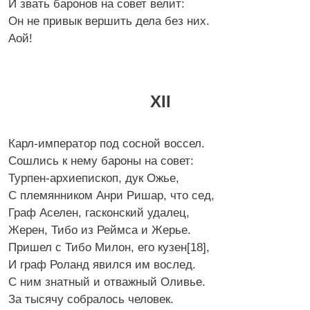
И звать баронов на совет велит:
Он не привык вершить дела без них.
Аой!
XII
Карл-император под сосной воссел.
Сошлись к нему бароны на совет:
Турпен-архиепископ, дук Ожье,
С племянником Анри Ришар, что сед,
Граф Аселен, гасконский удалец,
Жерен, Тибо из Реймса и Жерье.
Пришел с Тибо Милон, его кузен[18],
И граф Роланд явился им вослед.
С ним знатный и отважный Оливье.
За тысячу собралось человек.