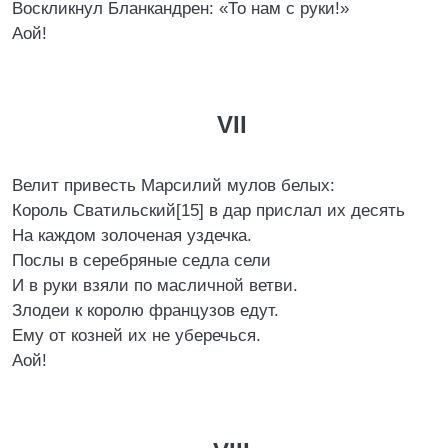
Воскликнул Бланкандрен: «То нам с руки!»
Аой!
VII
Велит привесть Марсилий мулов белых:
Король Сватильский[15] в дар прислал их десять
На каждом золоченая уздечка.
Послы в серебряные седла сели
И в руки взяли по масличной ветви.
Злодеи к королю французов едут.
Ему от козней их не уберечься.
Аой!