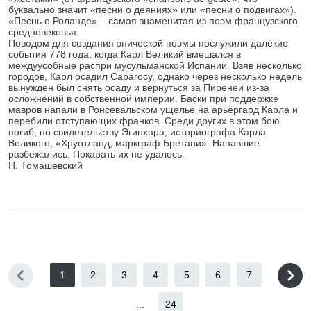
буквально значит «песни о деяниях» или «песни о подвигах»).
«Песнь о Роланде» – самая знаменитая из поэм французского
средневековья.
Поводом для создания эпической поэмы послужили далёкие
события 778 года, когда Карл Великий вмешался в
междуусобные распри мусульманской Испании. Взяв несколько
городов, Карл осадил Сарагосу, однако через несколько недель
вынужден был снять осаду и вернуться за Пиренеи из-за
осложнений в собственной империи. Баски при поддержке
мавров напали в Ронсевальском ущелье на арьергард Карла и
перебили отступающих франков. Среди других в этом бою
погиб, по свидетельству Эгинхара, историографа Карла
Великого, «Хруотланд, маркграф Бретани». Напавшие
разбежались. Покарать их не удалось.
Н. Томашевский
1
2
3
4
5
6
7
...
24