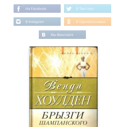
На Facebook
В Твиттере
В Instagram
В Одноклассниках
Мы Вконтакте