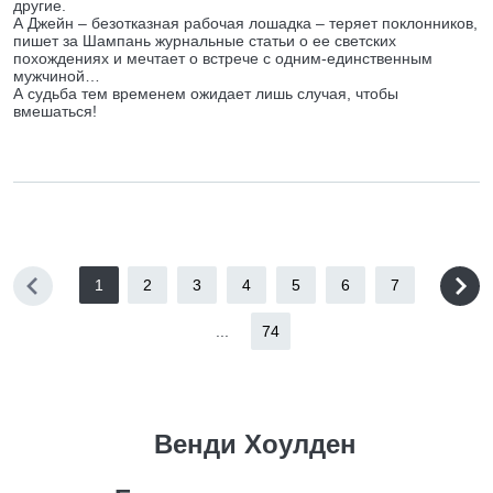
другие.
А Джейн – безотказная рабочая лошадка – теряет поклонников,
пишет за Шампань журнальные статьи о ее светских
похождениях и мечтает о встрече с одним-единственным
мужчиной…
А судьба тем временем ожидает лишь случая, чтобы
вмешаться!
1
2
3
4
5
6
7
...
74
Венди Хоулден