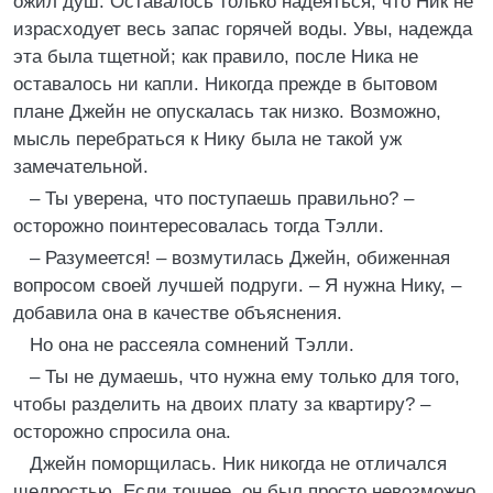
ожил душ. Оставалось только надеяться, что Ник не
израсходует весь запас горячей воды. Увы, надежда
эта была тщетной; как правило, после Ника не
оставалось ни капли. Никогда прежде в бытовом
плане Джейн не опускалась так низко. Возможно,
мысль перебраться к Нику была не такой уж
замечательной.
– Ты уверена, что поступаешь правильно? –
осторожно поинтересовалась тогда Тэлли.
– Разумеется! – возмутилась Джейн, обиженная
вопросом своей лучшей подруги. – Я нужна Нику, –
добавила она в качестве объяснения.
Но она не рассеяла сомнений Тэлли.
– Ты не думаешь, что нужна ему только для того,
чтобы разделить на двоих плату за квартиру? –
осторожно спросила она.
Джейн поморщилась. Ник никогда не отличался
щедростью. Если точнее, он был просто невозможно