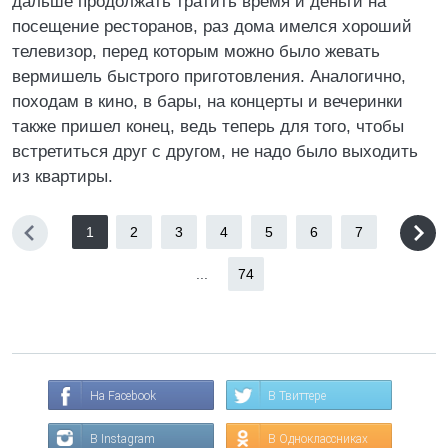
дальше продолжать тратить время и деньги на
посещение ресторанов, раз дома имелся хороший
телевизор, перед которым можно было жевать
вермишель быстрого приготовления. Аналогично,
походам в кино, в бары, на концерты и вечеринки
также пришел конец, ведь теперь для того, чтобы
встретиться друг с другом, не надо было выходить
из квартиры.
1
2
3
4
5
6
7
...
74
На Facebook
В Твиттере
В Instagram
В Одноклассниках