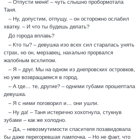
– Отпусти меня! – чуть слышно пробормотала
Таня.
– Ну, допустим, отпущу, – он осторожно ослабил
хватку. – И что ты будешь делать?
До города вплавь?
– Кто ты? – девушка изо всех сил старалась унять
страх, но он, мерзавец, нахально прорвался
жалобным всхлипом.
– Я – друг. Мы на одном из днепровских островков,
но уже возвращаемся в город.
– А где… те, другие? – одними губами прошептала
девушка.
– Я с ними поговорил и… они ушли.
– Ну да! – Таня истерично хохотнула, стукнув
зубами – как же холодно.
– Да, – невозмутимости спасителя позавидовала
бы даже перегоревшая лампочка. – Но не факт, что