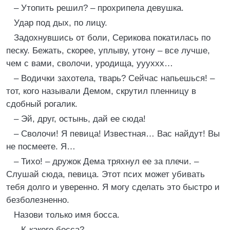
– Утопить решил? – прохрипела девушка.
Удар под дых, по лицу.
Задохнувшись от боли, Серикова покатилась по
песку. Бежать, скорее, уплыву, утону – все лучше,
чем с вами, сволочи, уродища, уууххх…
– Водички захотела, тварь? Сейчас напьешься! –
тот, кого называли Демом, скрутил пленницу в
сдобный рогалик.
– Эй, друг, остынь, дай ее сюда!
– Сволочи! Я певица! Известная… Вас найдут! Вы
не посмеете. Я…
– Тихо! – дружок Дема тряхнул ее за плечи. –
Слушай сюда, певица. Этот псих может убивать
тебя долго и уверенно. Я могу сделать это быстро и
безболезненно.
Назови только имя босса.
– К-какого босса?