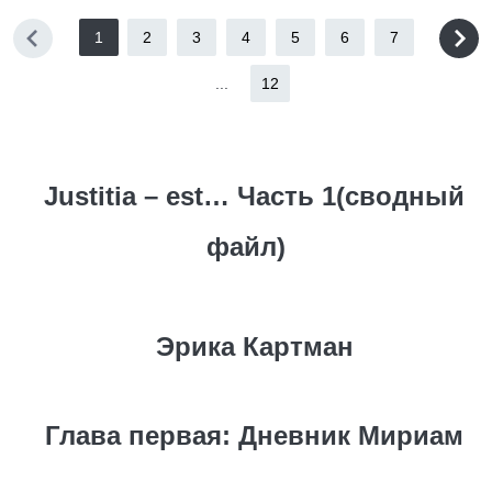
1
2
3
4
5
6
7
...
12
Justitia – est… Часть 1(сводный
файл)
Эрика Картман
Глава первая: Дневник Мириам