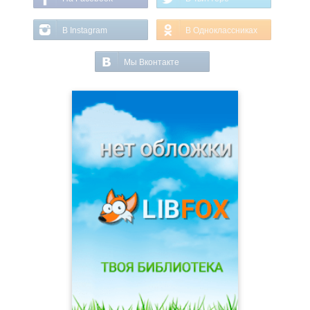
В Instagram
В Одноклассниках
Мы Вконтакте