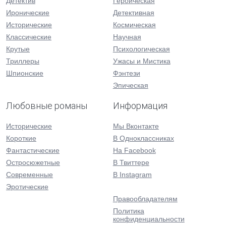
Детектив
Героическая
Иронические
Детективная
Исторические
Космическая
Классические
Научная
Крутые
Психологическая
Триллеры
Ужасы и Мистика
Шпионские
Фэнтези
Эпическая
Любовные романы
Информация
Исторические
Мы Вконтакте
Короткие
В Одноклассниках
Фантастические
На Facebook
Остросюжетные
В Твиттере
Современные
В Instagram
Эротические
Правообладателям
Политика
конфиденциальности