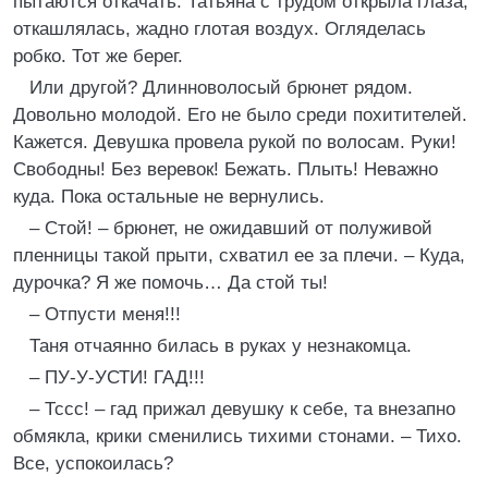
пытаются откачать. Татьяна с трудом открыла глаза,
откашлялась, жадно глотая воздух. Огляделась
робко. Тот же берег.
Или другой? Длинноволосый брюнет рядом.
Довольно молодой. Его не было среди похитителей.
Кажется. Девушка провела рукой по волосам. Руки!
Свободны! Без веревок! Бежать. Плыть! Неважно
куда. Пока остальные не вернулись.
– Стой! – брюнет, не ожидавший от полуживой
пленницы такой прыти, схватил ее за плечи. – Куда,
дурочка? Я же помочь… Да стой ты!
– Отпусти меня!!!
Таня отчаянно билась в руках у незнакомца.
– ПУ-У-УСТИ! ГАД!!!
– Тссс! – гад прижал девушку к себе, та внезапно
обмякла, крики сменились тихими стонами. – Тихо.
Все, успокоилась?