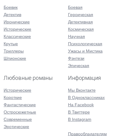
Боевик
Боевая
Детектив
Героическая
Иронические
Детективная
Исторические
Космическая
Классические
Научная
Крутые
Психологическая
Триллеры
Ужасы и Мистика
Шпионские
Фэнтези
Эпическая
Любовные романы
Информация
Исторические
Мы Вконтакте
Короткие
В Одноклассниках
Фантастические
На Facebook
Остросюжетные
В Твиттере
Современные
В Instagram
Эротические
Правообладателям