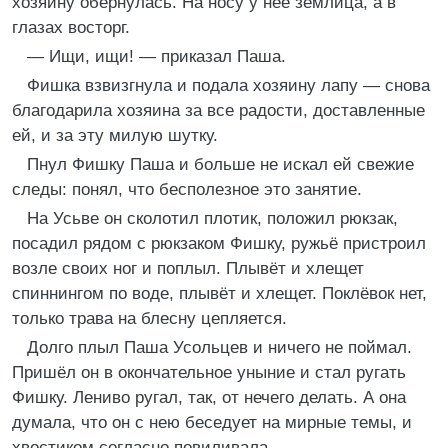
хозяину обернулась. На носу у неё землица, а в
глазах восторг.
— Ищи, ищи! — приказал Паша.
Фишка взвизгнула и подала хозяину лапу — снова
благодарила хозяина за все радости, доставленные
ей, и за эту милую шутку.
Пнул Фишку Паша и больше не искал ей свежие
следы: понял, что бесполезное это занятие.
На Усьве он сколотил плотик, положил рюкзак,
посадил рядом с рюкзаком Фишку, ружьё пристроил
возле своих ног и поплыл. Плывёт и хлещет
спиннингом по воде, плывёт и хлещет. Поклёвок нет,
только трава на блесну цепляется.
Долго плыл Паша Усольцев и ничего не поймал.
Пришёл он в окончательное уныние и стал ругать
Фишку. Лениво ругал, так, от нечего делать. А она
думала, что он с нею беседует на мирные темы, и
хвостиком согласно повиливала.