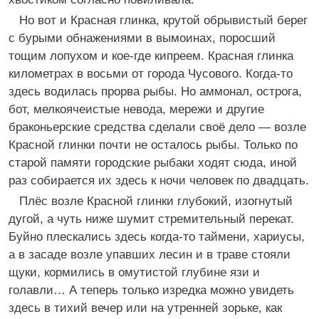
Но вот и Красная глинка, крутой обрывистый берег
с бурыми обнажениями в вымоинах, поросший
тощим лопухом и кое-где кипреем. Красная глинка
километрах в восьми от города Чусового. Когда-то
здесь водилась прорва рыбы. Но аммонал, острога,
бот, мелкоячеистые невода, мережи и другие
браконьерские средства сделали своё дело — возле
Красной глинки почти не осталось рыбы. Только по
старой памяти городские рыбаки ходят сюда, иной
раз собирается их здесь к ночи человек по двадцать.
Плёс возле Красной глинки глубокий, изогнутый
дугой, а чуть ниже шумит стремительный перекат.
Буйно плескались здесь когда-то таймени, хариусы,
а в засаде возле упавших лесин и в траве стояли
щуки, кормились в омутистой глубине язи и
голавли… А теперь только изредка можно увидеть
здесь в тихий вечер или на утренней зорьке, как