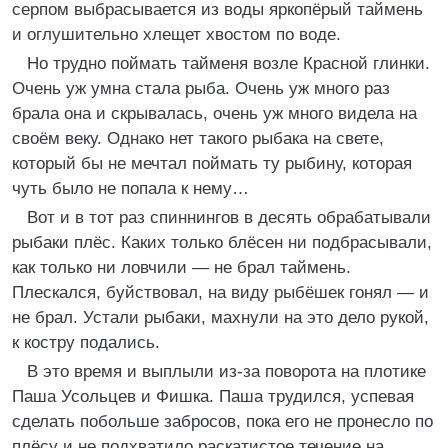
серпом выбрасывается из воды яркопёрый таймень
и оглушительно хлещет хвостом по воде.
Но трудно поймать тайменя возле Красной глинки.
Очень уж умна стала рыба. Очень уж много раз
брала она и скрывалась, очень уж много видела на
своём веку. Однако нет такого рыбака на свете,
который бы не мечтал поймать ту рыбину, которая
чуть было не попала к нему…
Вот и в тот раз спиннингов в десять обрабатывали
рыбаки плёс. Каких только блёсен ни подбрасывали,
как только ни ловчили — не брал таймень.
Плескался, буйствовал, на виду рыбёшек гонял — и
не брал. Устали рыбаки, махнули на это дело рукой,
к костру подались.
В это время и выплыли из-за поворота на плотике
Паша Усольцев и Фишка. Паша трудился, успевая
сделать побольше забросов, пока его не пронесло по
плёсу и не подхватило раскатистое течение на