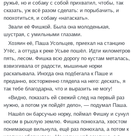
ружьё, но и собаку с собой прихватил, чтобы, так
сказать, уж всё разом сделать: и порыбачить, и
поохотиться, и собаку «натаскать».
Звали её Фишкой. Была она молоденькая,
шустрая, с умильными глазами.
Хозяин её, Паша Усольцев, приехал на станцию
Утёс, а оттуда к реке Усьве пошёл. Идти километров
пять, лесом. Фишка всю дорогу по кустам металась,
взвизгивала от радости, мышиные норки
раскапывала. Иногда она подбегала к Паше и
преданно, восторженно глядела на него: дескать, я
так тебе благодарна, что и выразить не могу!
«Видно, показать ей свежий след на первый раз
нужно, а потом уж пойдёт дело», — подумал Паша.
Нашёл он барсучью норку, поймал Фишку и сунул
носом в рыхлую землю. Фишка понюхала, хвостом
понимающе вильнула, ещё раз понюхала, а потом к