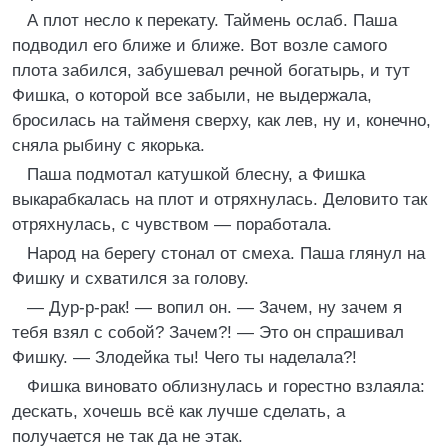
А плот несло к перекату. Таймень ослаб. Паша
подводил его ближе и ближе. Вот возле самого
плота забился, забушевал речной богатырь, и тут
Фишка, о которой все забыли, не выдержала,
бросилась на тайменя сверху, как лев, ну и, конечно,
сняла рыбину с якорька.
Паша подмотал катушкой блесну, а Фишка
выкарабкалась на плот и отряхнулась. Деловито так
отряхнулась, с чувством — поработала.
Народ на берегу стонал от смеха. Паша глянул на
Фишку и схватился за голову.
— Дур-р-рак! — вопил он. — Зачем, ну зачем я
тебя взял с собой? Зачем?! — Это он спрашивал
Фишку. — Злодейка ты! Чего ты наделала?!
Фишка виновато облизнулась и горестно взлаяла:
дескать, хочешь всё как лучше сделать, а
получается не так да не этак.