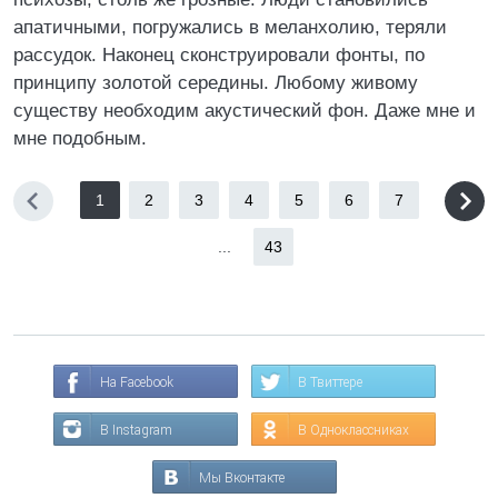
апатичными, погружались в меланхолию, теряли
рассудок. Наконец сконструировали фонты, по
принципу золотой середины. Любому живому
существу необходим акустический фон. Даже мне и
мне подобным.
1
2
3
4
5
6
7
...
43
На Facebook
В Твиттере
В Instagram
В Одноклассниках
Мы Вконтакте