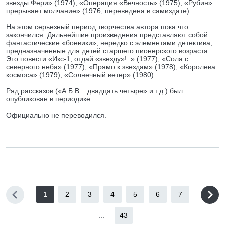
звезды Фери» (1974), «Операция «Вечность» (1975), «Рубин»
прерывает молчание» (1976, переведена в самиздате).
На этом серьезный период творчества автора пока что
закончился. Дальнейшие произведения представляют собой
фантастические «боевики», нередко с элементами детектива,
предназначенные для детей старшего пионерского возраста.
Это повести «Икс-1, отдай «звезду»!..» (1977), «Сола с
северного неба» (1977), «Прямо к звездам» (1978), «Королева
космоса» (1979), «Солнечный ветер» (1980).
Ряд рассказов («А.Б.В... двадцать четыре» и т.д.) был
опубликован в периодике.
Официально не переводился.
1
2
3
4
5
6
7
...
43