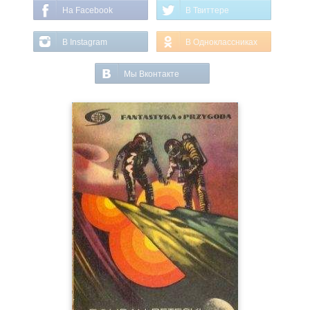
На Facebook
В Твиттере
В Instagram
В Одноклассниках
Мы Вконтакте