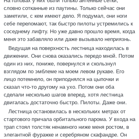
На головах у них были только антенные сетки,
словно сотканные из паутины. Только сейчас они
заметили, с кем имеют дело. Я подумал, они ноги
себе переломают, так быстро пилоты устремились к
соседнему лифту. Но уже давно прошло время, когда
меня это забавляло или даже вызывало неприязнь.
Ведущая на поверхность лестница находилась в
движении. Они снова оказались передо мной. Потом
один из них, пониже, повернулся и скользнул
взглядом по эмблеме на моем левом рукаве. Его
лицо потемнело, он приподнялся на цыпочки и
сказал что-то другому на ухо. Потом они оба
сделали несколько шагов вперед, хотя лестница
двигалась достаточно быстро. Пилоты. Даже они.
Лестница остановилась в нескольких метрах от
стартового причала орбитального парома. У входа на
трап стоял толстяк ненамного ниже меня ростом, в
элегантной фуражке и серебряном скафандре. Он