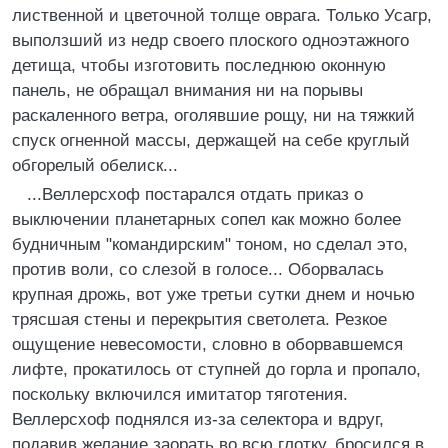
лиственной и цветочной толще оврага. Только Усагр,
выползший из недр своего плоского одноэтажного
детища, чтобы изготовить последнюю оконную
панель, не обращал внимания ни на порывы
раскаленного ветра, оголявшие рощу, ни на тяжкий
спуск огненной массы, держащей на себе круглый
обгорелый обелиск...
...Веллерсхоф постарался отдать приказ о
выключении планетарных сопел как можно более
будничным "командирским" тоном, но сделал это,
против воли, со слезой в голосе... Оборвалась
крупная дрожь, вот уже третьи сутки днем и ночью
трясшая стены и перекрытия светолета. Резкое
ощущение невесомости, словно в оборвавшемся
лифте, прокатилось от ступней до горла и пропало,
поскольку включился имитатор тяготения.
Веллерсхоф поднялся из-за селектора и вдруг,
подавив желание заорать во всю глотку, бросился в