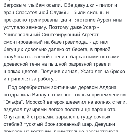
багровым глыбам осыпи. Обе девушки - пилот и
врач Спасательной Службы - были сильны и
прекрасно тренированы, да и тяготение Аурентины
уступало земному. Поэтому даже Усагр -
Универсальный Синтезирующий Агрегат,
смонтированный на базе гравихода, - догнал
бегущих довольно далеко от берега, в пряной
голубовато-зеленой степи с бархатными пятнами
древесной тени на пышной разрезной траве и
шапках цветов. Получив сигнал, Усагр лег на брюхо
и принялся за работу...
Под серебристым зонтичным деревом Алдона
поздравила Виолу с отменно точным приземлением
"Эльфа". Морской ветерок шевелил на волнах степи,
вздувал пузырями легкое полотнище парашюта.
Опутанный стропами, зарылся в гущу сочных
стеблей тусклый бронированный шар. Девушки
присели на корточки, внимательно рассматривая