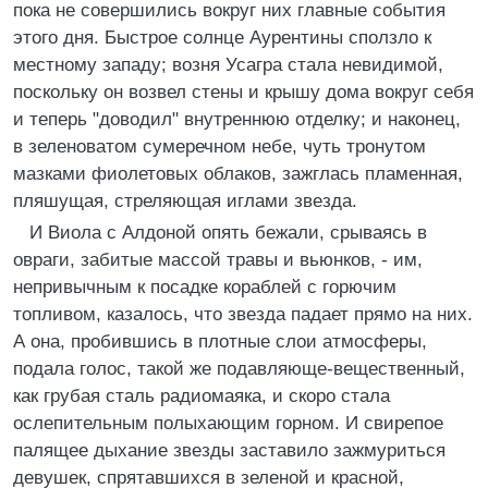
пока не совершились вокруг них главные события
этого дня. Быстрое солнце Аурентины сползло к
местному западу; возня Усагра стала невидимой,
поскольку он возвел стены и крышу дома вокруг себя
и теперь "доводил" внутреннюю отделку; и наконец,
в зеленоватом сумеречном небе, чуть тронутом
мазками фиолетовых облаков, зажглась пламенная,
пляшущая, стреляющая иглами звезда.
И Виола с Алдоной опять бежали, срываясь в
овраги, забитые массой травы и вьюнков, - им,
непривычным к посадке кораблей с горючим
топливом, казалось, что звезда падает прямо на них.
А она, пробившись в плотные слои атмосферы,
подала голос, такой же подавляюще-вещественный,
как грубая сталь радиомаяка, и скоро стала
ослепительным полыхающим горном. И свирепое
палящее дыхание звезды заставило зажмуриться
девушек, спрятавшихся в зеленой и красной,