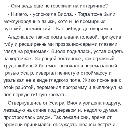
- Они ведь еще не говорили на интерлинге?
- Ничего, - успокоила Виола. - Тогда тоже были
международные языки, хотя и не всемирные:
русский, английский... Как-нибудь договоримся.
Алдона все так же поматывала головой, прикусив
губу и расширенными прозрачно-серыми глазами
глядя на радиомаяк. Виола поднялась, устав сидеть
на корточках. За рощей зонтичных, как огромный
трудолюбивый бегемот, ворочался перемазанный
грязью Усагр, извергал пенистую строймассу и
укатывал ее в виде гладкого пола. Живо покончив с
этой работой, переменил программу и выплюнул на
пол первую гибкую кровать...
Отвернувшись от Усагра, Виола увидела подругу,
лежащую на спине под деревом и, недолго думая,
пристроилась рядом. Так лежали они, время от
времени принимаясь обсуждать нюансы встречи,