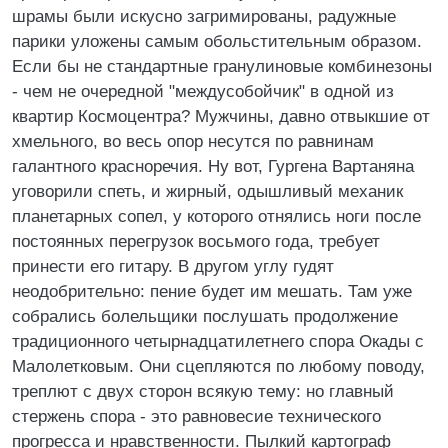
шрамы были искусно загримированы, радужные
парики уложены самым обольстительным образом.
Если бы не стандартные гранулиновые комбинезоны
- чем не очередной "междусобойчик" в одной из
квартир Космоцентра? Мужчины, давно отвыкшие от
хмельного, во весь опор несутся по равнинам
галантного красноречия. Ну вот, Гургена Вартаняна
уговорили спеть, и жирный, одышливый механик
планетарных сопел, у которого отнялись ноги после
постоянных перегрузок восьмого года, требует
принести его гитару. В другом углу гудят
неодобрительно: пение будет им мешать. Там уже
собрались болельщики послушать продолжение
традиционного четырнадцатилетнего спора Окады с
Малолетковым. Они сцепляются по любому поводу,
треплют с двух сторон всякую тему: но главный
стержень спора - это равновесие технического
прогресса и нравственности. Пылкий картограф