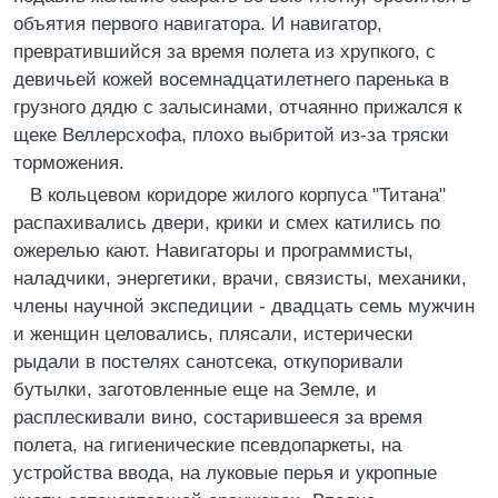
объятия первого навигатора. И навигатор,
превратившийся за время полета из хрупкого, с
девичьей кожей восемнадцатилетнего паренька в
грузного дядю с залысинами, отчаянно прижался к
щеке Веллерсхофа, плохо выбритой из-за тряски
торможения.
В кольцевом коридоре жилого корпуса "Титана"
распахивались двери, крики и смех катились по
ожерелью кают. Навигаторы и программисты,
наладчики, энергетики, врачи, связисты, механики,
члены научной экспедиции - двадцать семь мужчин
и женщин целовались, плясали, истерически
рыдали в постелях санотсека, откупоривали
бутылки, заготовленные еще на Земле, и
расплескивали вино, состарившееся за время
полета, на гигиенические псевдопаркеты, на
устройства ввода, на луковые перья и укропные