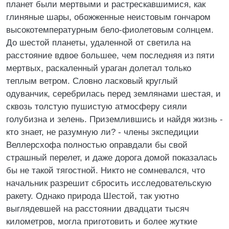
планет были мертвыми и растрескавшимися, как
глиняные шары, обожженные неистовым гончаром
высокотемпературным бело-фиолетовым солнцем.
До шестой планеты, удаленной от светила на
расстояние вдвое большее, чем последняя из пяти
мертвых, раскаленный ураган долетал только
теплым ветром. Словно ласковый круглый
одуванчик, серебрилась перед землянами шестая, и
сквозь толстую пушистую атмосферу сияли
голубизна и зелень. Приземлившись и найдя жизнь -
кто знает, не разумную ли? - члены экспедиции
Веллерсхофа полностью оправдали бы свой
страшный перелет, и даже дорога домой показалась
бы не такой тягостной. Никто не сомневался, что
начальник разрешит сбросить исследовательскую
ракету. Однако природа Шестой, так уютно
выглядевшей на расстоянии двадцати тысяч
километров, могла приготовить и более жуткие