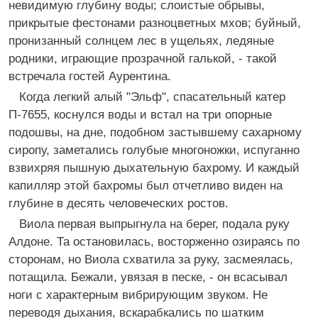
невидимую глубину воды; слоистые обрывы,
прикрытые фестонами разноцветных мхов; буйный,
пронизанный солнцем лес в ущельях, ледяные
родники, играющие прозрачной галькой, - такой
встречала гостей Аурентина.
Когда легкий алый "Эльф", спасательный катер
П-7655, коснулся воды и встал на три опорные
подошвы, на дне, подобном застывшему сахарному
сиропу, заметались голубые многоножки, испуганно
взвихряя пышную дыхательную бахрому. И каждый
капилляр этой бахромы был отчетливо виден на
глубине в десять человеческих ростов.
Виола первая выпрыгнула на берег, подала руку
Алдоне. Та остановилась, восторженно озираясь по
сторонам, но Виола схватила за руку, засмеялась,
потащила. Бежали, увязая в песке, - он всасывал
ноги с характерным вибрирующим звуком. Не
переводя дыхания, вскарабкались по шатким