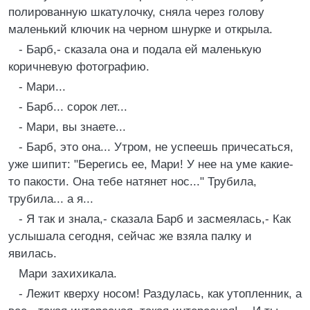
полированную шкатулочку, сняла через голову
маленький ключик на черном шнурке и открыла.
- Барб,- сказала она и подала ей маленькую
коричневую фотографию.
- Мари...
- Барб... сорок лет...
- Мари, вы знаете...
- Барб, это она... Утром, не успеешь причесаться,
уже шипит: "Берегись ее, Мари! У нее на уме какие-
то пакости. Она тебе натянет нос..." Трубила,
трубила... а я...
- Я так и знала,- сказала Барб и засмеялась,- Как
услышала сегодня, сейчас же взяла палку и
явилась.
Мари захихикала.
- Лежит кверху носом! Раздулась, как утопленник, а