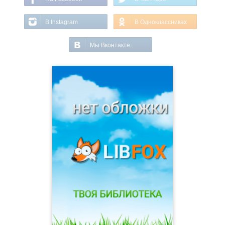
В Instagram
В Одноклассниках
Мы Вконтакте