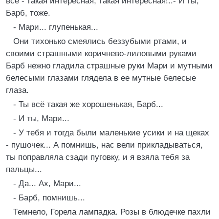
все - такая интересная, такая интересная!..- И ты,
Барб, тоже.
- Мари... глупенькая...
Они тихонько смеялись беззубыми ртами, и
своими страшными коричнево-лиловыми руками
Барб нежно гладила страшные руки Мари и мутными
белесыми глазами глядела в ее мутные белесые
глаза.
- Ты всё такая же хорошенькая, Барб...
- И ты, Мари...
- У тебя и тогда были маленькие усики и на щеках
- пушочек... А помнишь, нас вели прикладываться,
ты поправляла сзади пуговку, и я взяла тебя за
пальцы...
- Да... Ах, Мари...
- Барб, помнишь...
Темнело, Горела лампадка. Розы в блюдечке пахли