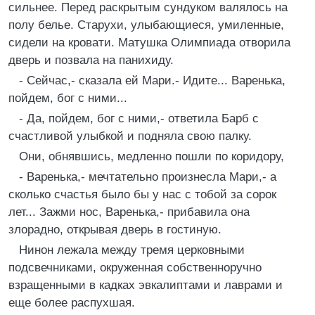
сильнее. Перед раскрытым сундуком валялось на
полу белье. Старухи, улыбающиеся, умиленные,
сидели на кровати. Матушка Олимпиада отворила
дверь и позвала на панихиду.
- Сейчас,- сказала ей Мари.- Идите... Варенька,
пойдем, бог с ними...
- Да, пойдем, бог с ними,- ответила Барб с
счастливой улыбкой и подняла свою палку.
Они, обнявшись, медленно пошли по коридору,
- Варенька,- мечтательно произнесла Мари,- а
сколько счастья было бы у нас с тобой за сорок
лет... Зажми нос, Варенька,- прибавила она
злорадно, открывая дверь в гостиную.
Нинон лежала между тремя церковными
подсвечниками, окруженная собственноручно
взращенными в кадках эвкалиптами и лаврами и
еще более распухшая.