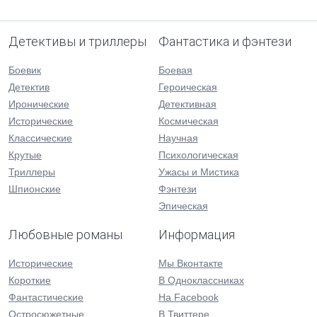
Детективы и триллеры
Фантастика и фэнтези
Боевик
Боевая
Детектив
Героическая
Иронические
Детективная
Исторические
Космическая
Классические
Научная
Крутые
Психологическая
Триллеры
Ужасы и Мистика
Шпионские
Фэнтези
Эпическая
Любовные романы
Информация
Исторические
Мы Вконтакте
Короткие
В Одноклассниках
Фантастические
На Facebook
Остросюжетные
В Твиттере