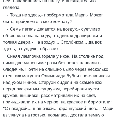
ней, навалившись на палку, и выжидательно
глядела.
- Тогда не здесь,- пробормотала Мари.- Может
быть, пройдемте в мою комнату?
- Семь петель делается на воздух,- суетливо
объясняла она на ходу, отодвигая драпировки и
толкая двери.- На воздух... Столбиком... да вот,
здесь, в сундуке, образчик...
Синяя лампочка горела у икон. На столике под
ними две маленькие розы без ножек плавали в
блюдечке. Почти не слышно было через несколько
стен, как матушка Олимпиада бубнит по-славянски
над ухом Нинон. Старухи сидели на скамеечках
перед раскрытым сундуком, перебирали куски
кружев, вышивки, рассматривали их на свет,
прикидывали их на черное, на красное и бормотали:
"С накидкой... шашечкой... французский шов..." Мари
взглянула на гостью, порылась, достала темную