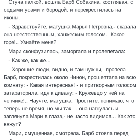
Стуча палкой, вошла Барб Собакина, костлявая, с
седыми усами и бородой, и перекрестилась на
иконы.
- Здравствуйте, матушка Марья Петровна,- сказала
она неестественным, ханжеским голосом.- Какое
горе!.. Узнаёте меня?
Мари сконфузилась, заморгала и пролепетала:
- Как же, как же...
- Хорошие люди, видно, и там нужны,- пропела
Барб, покрестилась около Нинон, прошептала на всю
комнату: - Какая интересная! - и притворным голосом
затараторила, идя к дивану: - Кружевцо у ней на
чепчике!.. Научте, матушка. Простите, понимаю, что
теперь не время, но мы так...- она нагнулась и
заглянула Мари в глаза,- не часто видимся... Как это
вяжут?
Мари, смущенная, смотрела. Барб стояла перед