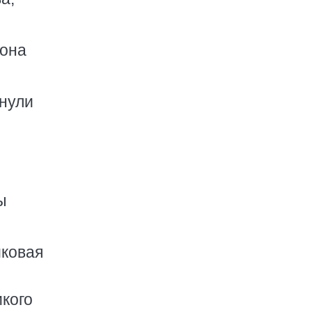
 она
рнули
ы
иковая
икого