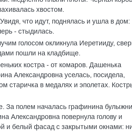
махивалась хвостом.
Увидя, что идут, поднялась и ушла в дом:
перь - стыдилась.
учим голосом окликнула Иеретииду, све
одами пошли на кладбище.
еньких костра - от комаров. Дашенька
рина Александровна уселась, посидела,
ом старичка в медалях и эполетах. Костр
е. За полем началась графинина булыжн
ина Александровна повернула голову и
ой и белый фасад с закрытыми окнами: н