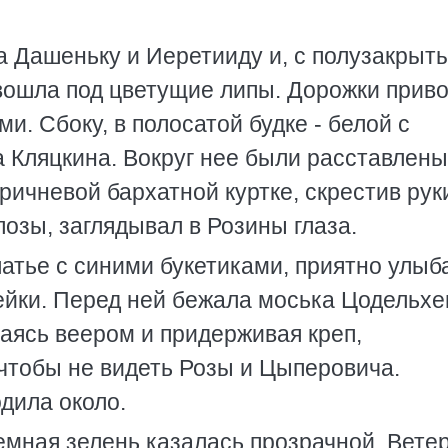
ла Дашеньку и Иеретииду и, с полузакрыт
 вошла под цветущие липы. Дорожки прив
. Сбоку, в полосатой будке - белой с
а Кляцкина. Вокруг нее были расставлены
ричневой бархатной куртке, скрестив рук
позы, заглядывал в Розины глаза.
атье с синими букетиками, приятно улыб
ейки. Перед ней бежала моська Цодельхе
аясь веером и придерживая креп,
 чтобы не видеть Розы и Цыперовича.
дила около.
емная зелень казалась прозрачной. Ветер