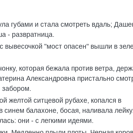
ла губами и стала смотреть вдаль; Даше
ша - развратница.
 с вывесочкой "мост опасен" вышли в зел
онку, которая бежала против ветра, держ
Катерина Александровна пристально смот
 забором.
й желтой ситцевой рубахе, копался в
в синем балахоне, босая, наливала лейку
сь: они - с легкими идеями.
ки. Медленно плыли плоты. Черная коров