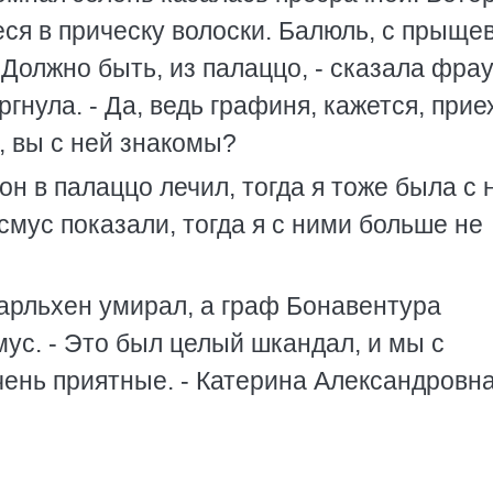
ся в прическу волоски. Балюль, с прыще
 Должно быть, из палаццо, - сказала фра
нула. - Да, ведь графиня, кажется, приех
, вы с ней знакомы?
 он в палаццо лечил, тогда я тоже была с
смус показали, тогда я с ними больше не
Карльхен умирал, а граф Бонавентура
мус. - Это был целый шкандал, и мы с
чень приятные. - Катерина Александровн