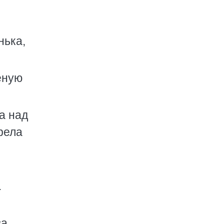
нька,
еную
а над
рела
.
а,