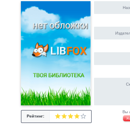
Наз
Издател
Ск
Вы 
Рейтинг:
Ж