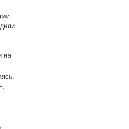
ыми
одили
и на
аясь,
н.
,