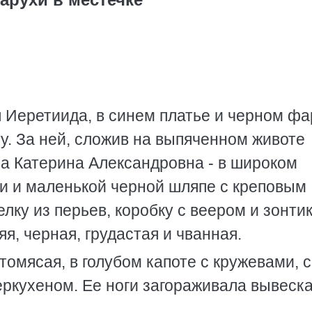
Иеретиида, в синем платье и черном фа
ту. За ней, сложив на выпяченном животе
ла Катерина Александровна - в широком
и и маленькой черной шляпе с креповым
лку из перьев, коробку с веером и зонтик
я, черная, грудастая и чванная.
томясая, в голубом капоте с кружевами, 
кухеном. Ее ноги загораживала вывеска