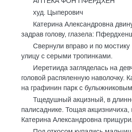
АПТЕКА ФОН ПФЕРДХЕН
худ. Цыперович
Катерина Александровна двину
задрав голову, глазела: Пфердхен
Свернули вправо и по мостику
улицу с серыми тропинками.
Иеретиида загляделась на девч
головой распяленную наволочку. 
на графинин парк с булыжниковым
Тщедушный акцизный, в длинно
палисаднике. Тощая акцизничиха, 
Катерина Александровна прищурила
Под откосом купались мальчиш