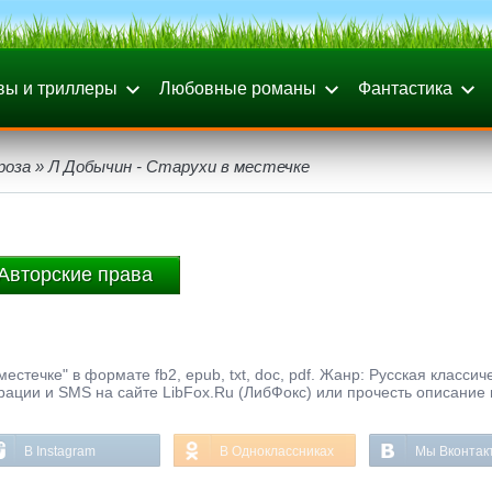
вы и триллеры
Любовные романы
Фантастика
роза
» Л Добычин - Старухи в местечке
Авторские права
естечке" в формате fb2, epub, txt, doc, pdf. Жанр: Русская классич
трации и SMS на сайте LibFox.Ru (ЛибФокс) или прочесть описание 
В Instagram
В Одноклассниках
Мы Вконтак