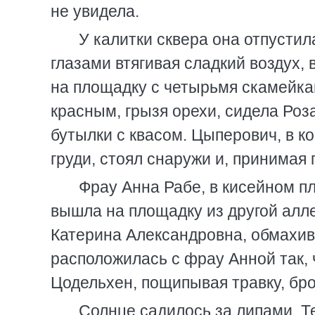
не увидела.
У калитки сквера она отпусти
глазами втягивая сладкий воздух,
на площадку с четырьмя скамейками
красным, грызя орехи, сидела Роз
бутылки с квасом. Цыперович, в ко
груди, стоял снаружи и, принимая 
Фрау Анна Рабе, в кисейном пл
вышла на площадку из другой алл
Катерина Александровна, обмахив
расположилась с фрау Анной так,
Цодельхен, пощипывая травку, бро
Солнце садилось за липами. Т