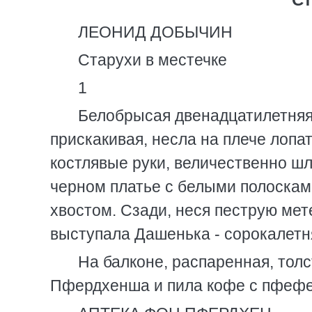
ЛЕОНИД ДОБЫЧИН
Старухи в местечке
1
Белобрысая двенадцатилетняя 
прискакивая, несла на плече лопа
костлявые руки, величественно ш
черном платье с белыми полоскам
хвостом. Сзади, неся пеструю мете
выступала Дашенька - сорокалетня
На балконе, распаренная, толс
Пфердхенша и пила кофе с пфефер