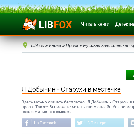
Читать книги
Детекти
LibFox
»
Книги
»
Проза
»
Русская классическая п
Л Добычин - Старухи в местечке
Здесь можно скачать бесплатно "Л Добычин - Старухи в м
проза. Так же Вы можете читать книгу онлайн без регис
ознакомиться с отзывами.
На Facebook
В Твиттере