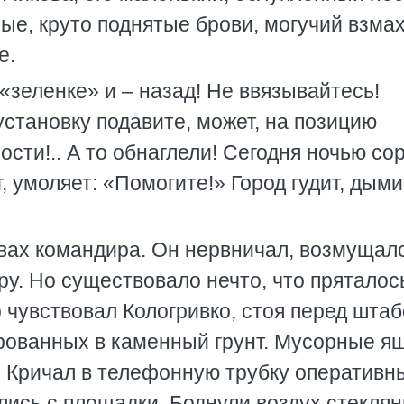
ые, круто поднятые брови, могучий взмах
е.
«зеленке» и – назад! Не ввязывайтесь!
установку подавите, может, на позицию
ости!.. А то обнаглели! Сегодня ночью со
, умоляет: «Помогите!» Город гудит, дыми
вах командира. Он нервничал, возмущалс
у. Но существовало нечто, что пряталос
 чувствовал Кологривко, стоя перед штаб
урованных в каменный грунт. Мусорные я
. Кричал в телефонную трубку оперативн
лись с площадки. Боднули воздух стекля