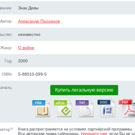
вание:
Знак Девы
Автор:
Александр Проханов
ьство:
неизвестно
Жанр:
О войне
Год:
2000
ISBN:
5-88010-099-5
ачать:
Купить легальную версию
автор?
Книга распространяется на условиях партнёрской программы.
Все авторские права соблюдены.
Напишите нам
, если Вы не с