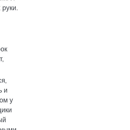
 руки.
рок
т,
я,
ь и
ом у
щики
ый
нными