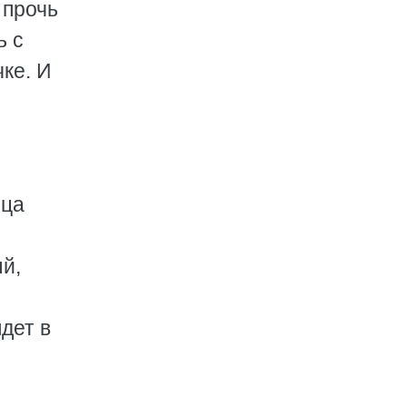
 прочь
ь с
ке. И
ица
й,
дет в