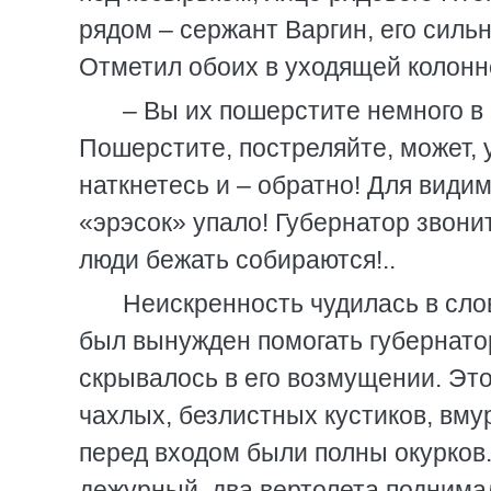
рядом – сержант Варгин, его сильн
Отметил обоих в уходящей колонн
– Вы их пошерстите немного в 
Пошерстите, постреляйте, может, 
наткнетесь и – обратно! Для видим
«эрэсок» упало! Губернатор звонит
люди бежать собираются!..
Неискренность чудилась в сло
был вынужден помогать губернатор
скрывалось в его возмущении. Это
чахлых, безлистных кустиков, вм
перед входом были полны окурков
дежурный, два вертолета поднима