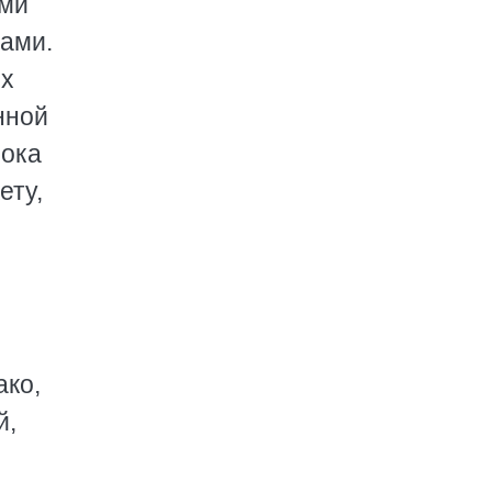
ыми
ами.
ых
нной
пока
ету,
ако,
й,