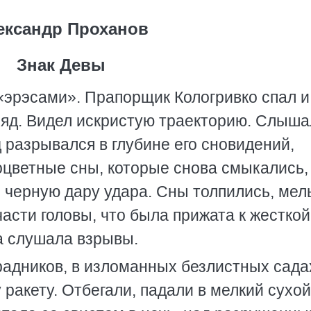
ександр Проханов
Знак Девы
«эрэсами». Прапорщик Кологривко спал и
яд. Видел искристую траекторию. Слыша
д разрывался в глубине его сновидений,
цветные сны, которые снова смыкались,
черную дару удара. Сны толпились, мел
части головы, что была прижата к жесткой
а слушала взрывы.
радников, в изломанных безлистных сада
 ракету. Отбегали, падали в мелкий сухой