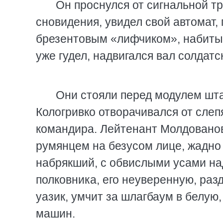
Он проснулся от сигнальной тр
сновидения, увидел свой автомат, 
брезентовым «лифчиком», набитым
уже гудел, надвигался вал солдатск
Они стояли перед модулем шт
Кологривко отворачивался от слеп
командира. Лейтенант Молдованов
румянцем на безусом лице, жадно
набрякший, с обвислыми усами на
полковника, его неуверенную, раз
уазик, умчит за шлагбаум в белую
машин.