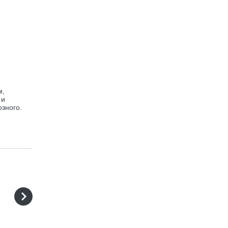
м,
 и
озного.