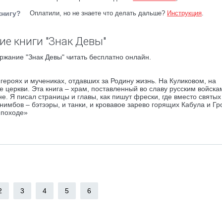
книгу?
Оплатили, но не знаете что делать дальше?
Инструкция
.
ие книги "Знак Девы"
ржание "Знак Девы" читать бесплатно онлайн.
героях и мучениках, отдавших за Родину жизнь. На Куликовом, на
 церкви. Эта книга – храм, поставленный во славу русским войска
. Я писал страницы и главы, как пишут фрески, где вместо святых
нимбов – бэтээры, и танки, и кровавое зарево горящих Кабула и Гр
 походе»
2
3
4
5
6