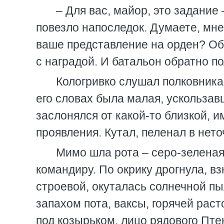
– Для вас, майор, это задание
повезло напоследок. Думаете, мн
ваше представление на орден? Об
с наградой. И батальон обратно по
Кологривко слушал полковника
его словах была малая, ускользав
заслонялся от какой-то близкой, 
проявления. Кутал, пеленал в нет
Мимо шла рота – серо-зеленая
командиру. По окрику дрогнула, вз
строевой, окуталась солнечной п
запахом пота, ваксы, горячей рас
под козырьком, лицо рядового Пте