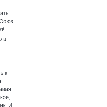
вать
 Союз
!..
о в
ь к
а
авая
кое,
ик. И