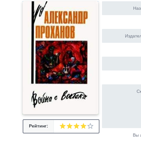
Наз
Издател
Ск
Рейтинг:
Вы 