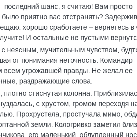
 – последний шанс, я считаю! Вам просто
е было приятно вас отстранять? Задержи
ещаю: хорошо сработаете – вернетесь в
лучите! И остальные не пустыми вернутся
 с неясным, мучительным чувством, будт
шая от понимания неточность. Командир
им всем угрожавшей правды. Не желал ее
очные, раздражающие слова.
, плотно стиснутая колонна. Приблизилас
нуздалась, с хрустом, громом переходя н
ылью. Прохрустела, простучала мимо, обд
топтанной земли. Кологривко заметил близ
нчикова, его маленький, облупленный нос