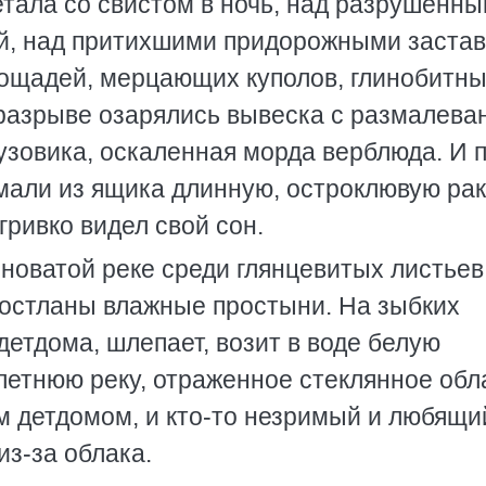
етала со свистом в ночь, над разрушенн
й, над притихшими придорожными застав
лощадей, мерцающих куполов, глинобитн
 разрыве озарялись вывеска с размалева
узовика, оскаленная морда верблюда. И 
мали из ящика длинную, остроклювую рак
гривко видел свой сон.
еноватой реке среди глянцевитых листьев
азостланы влажные простыни. На зыбких
 детдома, шлепает, возит в воде белую
 летнюю реку, отраженное стеклянное обл
м детдомом, и кто-то незримый и любящи
из-за облака.