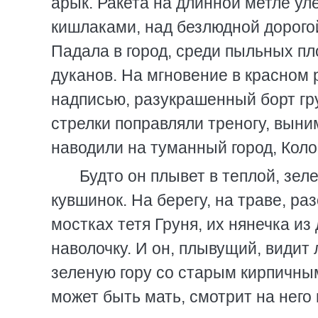
арык. Ракета на длинной метле ул
кишлаками, над безлюдной дорого
Падала в город, среди пыльных п
дуканов. На мгновение в красном
надписью, разукрашенный борт гр
стрелки поправляли треногу, выни
наводили на туманный город, Коло
Будто он плывет в теплой, зел
кувшинок. На берегу, на траве, р
мостках тетя Груня, их нянечка из
наволочку. И он, плывущий, видит
зеленую гору со старым кирпичны
может быть мать, смотрит на него 