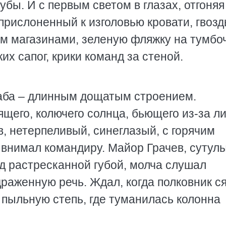
убы. И с первым светом в глазах, отгоняя
прислоненный к изголовью кровати, гвозд
 магазинами, зеленую фляжку на тумбоч
их сапог, крики команд за стеной.
аба – длинным дощатым строением.
ящего, колючего солнца, бьющего из-за л
, нетерпеливый, синеглазый, с горячим
 внимал командиру. Майор Грачев, сутулы
д растресканной губой, молча слушал
драженную речь. Ждал, когда полковник ся
, пыльную степь, где туманилась колонна