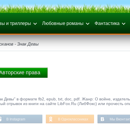
вы и триллеры
Любовные романы
Фантастика
оханов - Знак Девы
Авторские права
 Девы" в формате fb2, epub, txt, doc, pdf. Жанр: О войне, издател
ый отрывок из книги на сайте LibFox.Ru (ЛибФокс) или прочесть оп
В Instagram
В Одноклассниках
Мы Вконтак