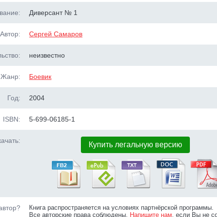
вание:
Диверсант № 1
Автор:
Сергей Самаров
ьство:
неизвестно
Жанр:
Боевик
Год:
2004
ISBN:
5-699-06185-1
ачать:
Купить легальную версию
автор?
Книга распространяется на условиях партнёрской программы.
Все авторские права соблюдены.
Напишите нам
, если Вы не с