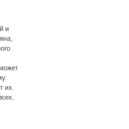
й и
яна,
мого
 может
му
т их.
всех,