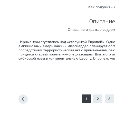
Как получить 
Описание
Описание и краткое содерж
Черные тучи сгустились над «старушкой Европой». Одн
амбициозный американский миллиардер планирует орга
последствиям террористический акт с применением бак
придется старым приятелям-спецназовцам. Для этого им
сибирской язвы в континентальную Европу. Впрочем, ун
1
2
3