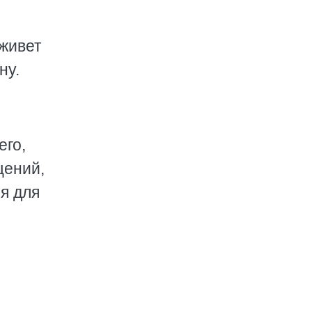
 живет
ну.
его,
щений,
я для