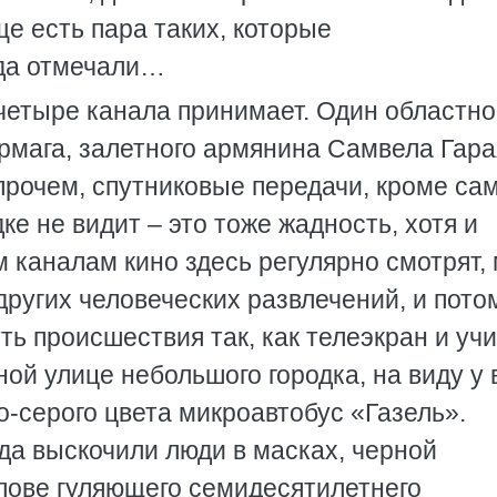
ще есть пара таких, которые
гда отмечали…
четыре канала принимает. Один областно
ермага, залетного армянина Самвела Гара
прочем, спутниковые передачи, кроме са
ке не видит – это тоже жадность, хотя и
м каналам кино здесь регулярно смотрят,
других человеческих развлечений, и пото
ь происшествия так, как телеэкран и учи
ой улице небольшого городка, на виду у 
-серого цвета микроавтобус «Газель».
да выскочили люди в масках, черной
олове гуляющего семидесятилетнего