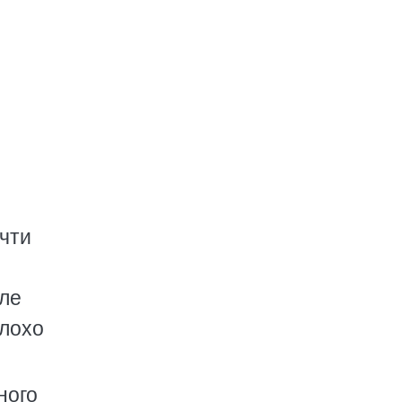
чти
сле
плохо
ного