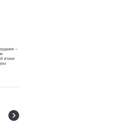
тердаме –
им
й атаки
оры