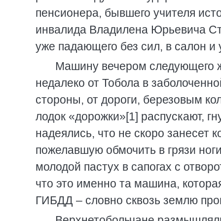
пенсионера, бывшего учителя исто
инвалида Владилена Юрьевича Стол
уже падающего без сил, в салон и 
Машину вечером следующего ж
недалеко от Тобола в заболоченной
стороны, от дороги, березовым колк
лодок «дорожки»[1] распускают, г
надеялись, что не скоро занесет ко
пожелавшую обмочить в грязи ноги
молодой пастух в сапогах с отвор
что это именно та машина, котора
ГИБДД – словно сквозь землю про
Верхнетобольчане размышляли