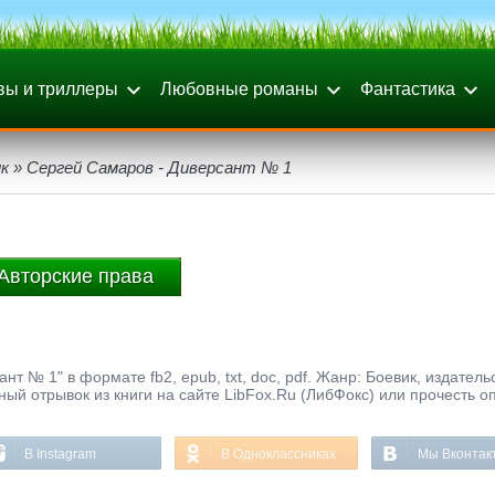
вы и триллеры
Любовные романы
Фантастика
к
» Сергей Самаров - Диверсант № 1
Авторские права
нт № 1" в формате fb2, epub, txt, doc, pdf. Жанр: Боевик, издатель
ный отрывок из книги на сайте LibFox.Ru (ЛибФокс) или прочесть о
В Instagram
В Одноклассниках
Мы Вконтак