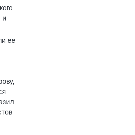
кого
 и
ли ее
рову,
ся
азил,
стов