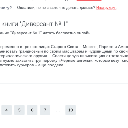
книгу?
Оплатили, но не знаете что делать дальше?
Инструкция
.
 книги "Диверсант № 1"
ание "Диверсант № 1" читать бесплатно онлайн.
овременно в трех столицах Старого Света – Москве, Париже и Амс
низовать грандиозный по своим масштабам и чудовищный по сво
териологического оружия… Спасти целую цивилизацию от тотально
 нужно захватить группировку «Черные ангелы», которые везут сп
ичтожить курьеров – еще полдела.
4
5
6
7
...
19