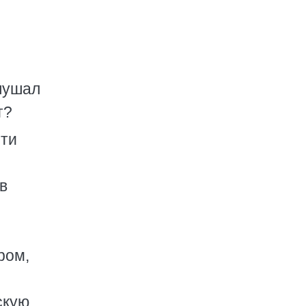
слушал
т?
сти
в
ром,
скую