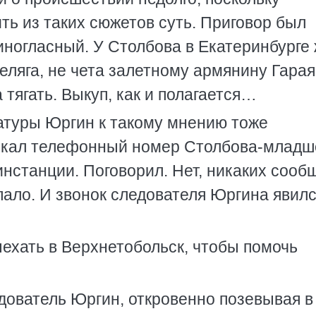
ть из таких сюжетов суть. Приговор был
иногласный. У Столбова в Екатеринбурге
еляга, не чета залетному армянину Гарая
 тягать. Выкуп, как и полагается…
атуры Юргин к такому мнению тоже
скал телефонный номер Столбова-младш
нстанции. Поговорил. Нет, никаких сооб
пало. И звонок следователя Юргина явилс
ехать в Верхнетобольск, чтобы помочь
дователь Юргин, откровенно позевывая в