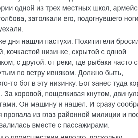
рии одной из трех местных школ, армейс
бова, затолкали его, подогнувшего ноги
уехали.
е дня нашли пастухи. Похитители броси
, кочкастой низинке, скрытой с одной
ом, с другой, от реки, где рыбаки часто с
нутым по ветру ивняком. Должно быть,
го-то бог в эту низинку. Бог занес туда ко
. За коровой, пощелкивая кнутом, двинул
отами. Он машину и нашел. И сразу сообр
я пропала из глаз районной милиции и по
валилась вместе с пассажирами.
 о происшествии недолго, поскольку