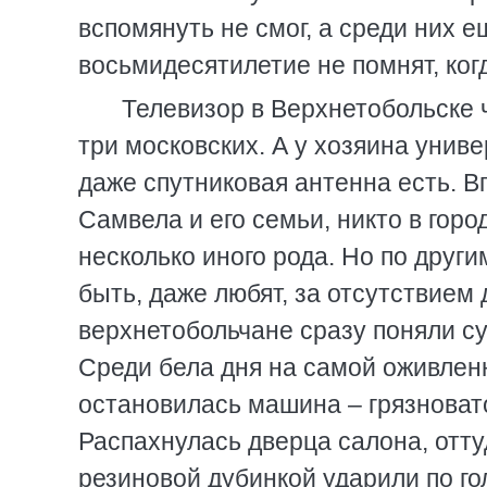
вспомянуть не смог, а среди них е
восьмидесятилетие не помнят, ко
Телевизор в Верхнетобольске 
три московских. А у хозяина унив
даже спутниковая антенна есть. В
Самвела и его семьи, никто в город
несколько иного рода. Но по други
быть, даже любят, за отсутствием 
верхнетобольчане сразу поняли сут
Cреди бела дня на самой оживленн
остановилась машина – грязновато
Распахнулась дверца салона, отту
резиновой дубинкой ударили по г