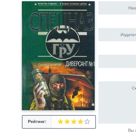
Наз
Издател
Ск
Рейтинг:
Вы 