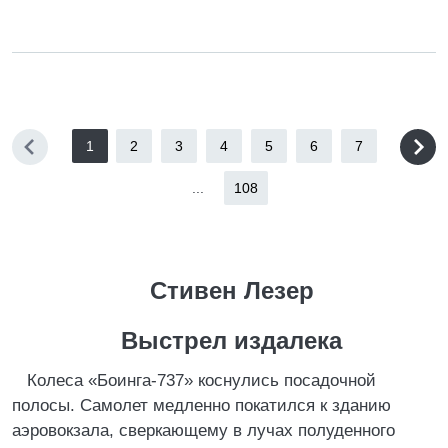
1
2
3
4
5
6
7
...
108
Стивен Лезер
Выстрел издалека
Колеса «Боинга-737» коснулись посадочной
полосы. Самолет медленно покатился к зданию
аэровокзала, сверкающему в лучах полуденного