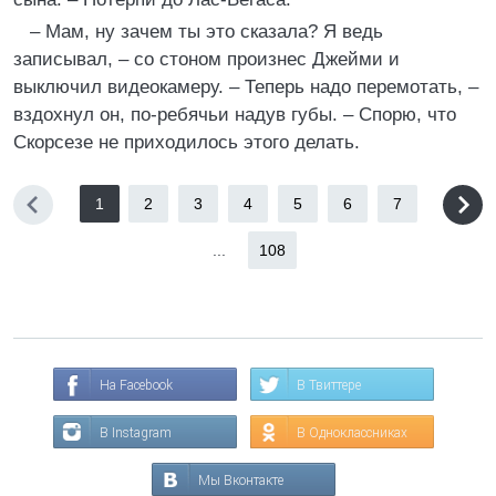
– Мам, ну зачем ты это сказала? Я ведь
записывал, – со стоном произнес Джейми и
выключил видеокамеру. – Теперь надо перемотать, –
вздохнул он, по-ребячьи надув губы. – Спорю, что
Скорсезе не приходилось этого делать.
1
2
3
4
5
6
7
...
108
На Facebook
В Твиттере
В Instagram
В Одноклассниках
Мы Вконтакте