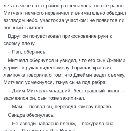
летать через этот район разрешалось, но все равно
Митчелл немного нервничал и внимательно обводил
взглядом небо, участок за участком: не появится ли
военный самолет.
Вдруг он почувствовал прикосновение руки к
своему плечу.
– Пап, обернись.
Митчелл обернулся и увидел, что его сын Джейми
держит в руках видеокамеру. Горящая красная
лампочка говорила о том, что Джейми ведет съемку.
Митчелл усмехнулся, ткнув сына под ребра:
– Джим Митчелл-младший, бесстрашный пилот, –
засмеялся он, сын тоже захихикал.
– Мам, – позвал он, переведя камеру вправо.
Сандра обернулась.
– Не изводи напрасно пленку, – пожурила она
сына. – Потерпи до Лас-Вегаса.