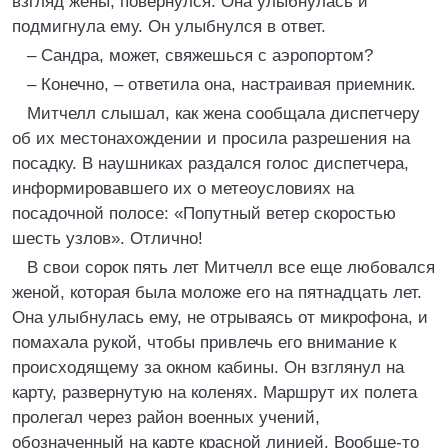
взгляд жены, повернулся. Она улыбнулась и
подмигнула ему. Он улыбнулся в ответ.
– Сандра, может, свяжешься с аэропортом?
– Конечно, – ответила она, настраивая приемник.
Митчелл слышал, как жена сообщала диспетчеру
об их местонахождении и просила разрешения на
посадку. В наушниках раздался голос диспетчера,
информировавшего их о метеоусловиях на
посадочной полосе: «Попутный ветер скоростью
шесть узлов». Отлично!
В свои сорок пять лет Митчелл все еще любовался
женой, которая была моложе его на пятнадцать лет.
Она улыбнулась ему, не отрываясь от микрофона, и
помахала рукой, чтобы привлечь его внимание к
происходящему за окном кабины. Он взглянул на
карту, развернутую на коленях. Маршрут их полета
пролегал через район военных учений,
обозначенный на карте красной линией. Вообще-то