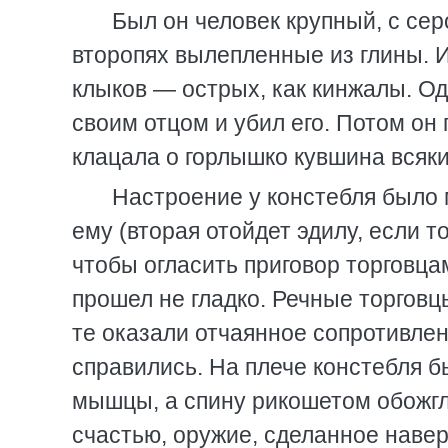
Был он человек крупный, с сер
второпях вылепленные из глины. И
клыков — острых, как кинжалы. Од
своим отцом и убил его. Потом он 
клацала о горлышко кувшина всякий
Настроение у констебля было м
ему (вторая отойдет эдилу, если т
чтобы огласить приговор торговца
прошел не гладко. Речные торговц
те оказали отчаянное сопротивлен
справились. На плече констебля бы
мышцы, а спину рикошетом обожгла 
счастью, оружие, сделанное наве