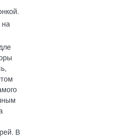
онкой.
 на
дле
Горы
ь,
етом
амого
ечным
а
рей. В