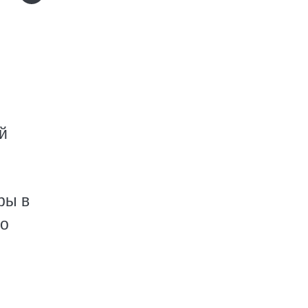
й
ры в
но