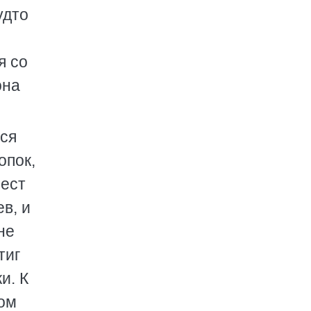
удто
я со
она
тся
опок,
рест
в, и
не
тиг
и. К
ром