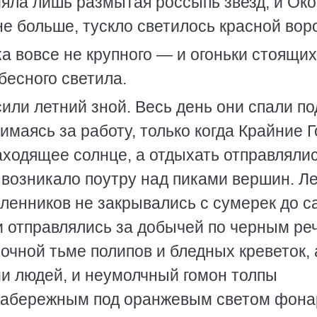
ияла лишь размытая россыпь звезд, и Око
не больше, тускло светилось красной вор
а вовсе не крупного — и огоньки стоящих
бесного светила.
или летний зной. Весь день они спали по
имаясь за работу, только когда Крайние 
ходящее солнце, а отдыхать отправлялис
 возникало поутру над пиками вершин. Л
ленников не закрывались с сумерек до с
ки отправлялись за добычей по черным р
очной тьме полипов и бледных креветок, 
и людей, и неумолчный гомон толпы
набережным под оранжевым светом фона