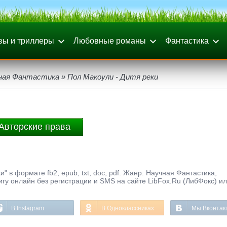
вы и триллеры
Любовные романы
Фантастика
ная Фантастика
» Пол Макоули - Дитя реки
Авторские права
" в формате fb2, epub, txt, doc, pdf. Жанр: Научная Фантастика,
нигу онлайн без регистрации и SMS на сайте LibFox.Ru (ЛибФокс) и
В Instagram
В Одноклассниках
Мы Вконтак