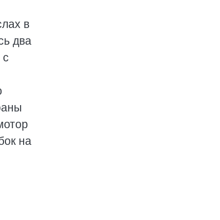
слах в
сь два
 с
ю
раны
мотор
бок на