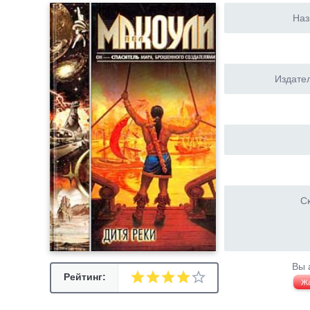
Наз
Издател
Ск
Вы 
Рейтинг:
Ж