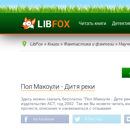
Читать книги
Детекти
LibFox
»
Книги
»
Фантастика и фэнтези
»
Науч
Пол Макоули - Дитя реки
Здесь можно скачать бесплатно "Пол Макоули - Дитя реки
издательство АСТ, год 2002. Так же Вы можете читать к
прочесть описание и ознакомиться с отзывами.
На Facebook
В Твиттере