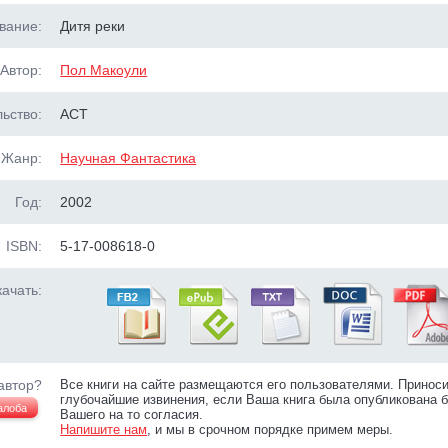
вание:
Дитя реки
Автор:
Пол Макоули
ьство:
АСТ
Жанр:
Научная Фантастика
Год:
2002
ISBN:
5-17-008618-0
ачать:
автор?
Все книги на сайте размещаются его пользователями. Принос
глубочайшие извинения, если Ваша книга была опубликована б
алоба
Вашего на то согласия.
Напишите нам
, и мы в срочном порядке примем меры.