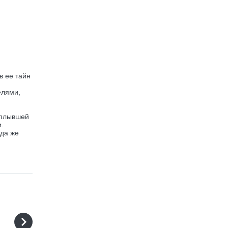
в ее тайн
елями,
 плывшей
.
ода же