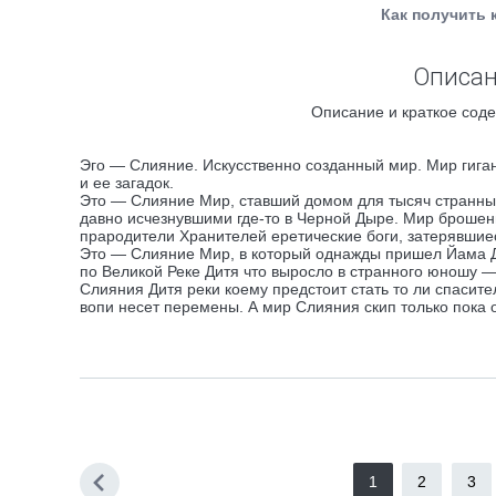
Как получить 
Описан
Описание и краткое соде
Эго — Слияние. Искусственно созданный мир. Мир гиган
и ее загадок.
Это — Слияние Мир, ставший домом для тысяч странны
давно исчезнувшими где-то в Черной Дыре. Мир брошен
прародители Хранителей еретические боги, затерявшиес
Это — Слияние Мир, в который однажды пришел Йама Д
по Великой Реке Дитя что выросло в странного юношу
Слияния Дитя реки коему предстоит стать то ли спаси
вопи несет перемены. А мир Слияния скип только пока 
1
2
3