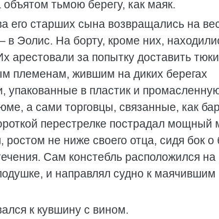
 объятом тьмою берегу, как маяк.
ва его старших сына возвращались на ве
в Эолис. На борту, кроме них, находили
х арестовали за попытку доставить тюки
м племенам, жившим на диких берегах
и, упакованные в пластик и промасленну
юме, а сами торговцы, связанные, как ба
короткой перестрелке пострадал мощный 
, ростом не ниже своего отца, сидя бок о 
течения. Сам констебль расположился на
подушке, и направлял судно к маячившим
ался к кувшину с вином.