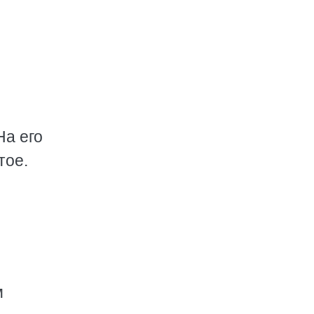
На его
тое.
м