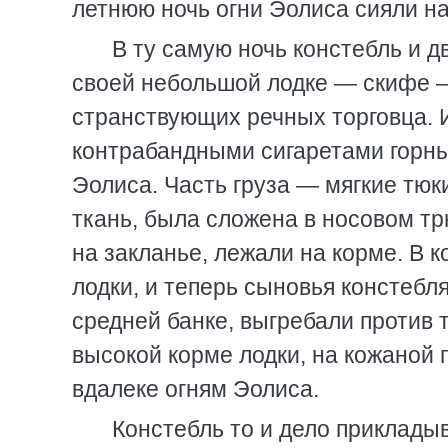
летнюю ночь огни Эолиса сияли на
В ту самую ночь констебль и д
своей небольшой лодке — скифе — 
странствующих речных торговца. И
контрабандными сигаретами горны
Эолиса. Часть груза — мягкие тюк
ткань, была сложена в носовом тр
на закланье, лежали на корме. В 
лодки, и теперь сыновья констебля
средней банке, выгребали против 
высокой корме лодки, на кожаной 
вдалеке огням Эолиса.
Констебль то и дело прикладыв