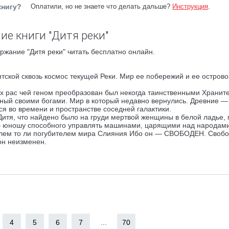
книгу?
Оплатили, но не знаете что делать дальше?
Инструкция
.
ие книги "Дитя реки"
ржание "Дитя реки" читать бесплатно онлайн.
тской сквозь космос текущей Реки. Мир ее побережий и ее острово
х рас чей геном преобразован был некогда таинственными Хранит
ный своими богами. Мир в который недавно вернулись. Древние —
я во времени и пространстве соседней галактики.
итя, что найдено было на груди мертвой женщины в белой ладье,
 — юношу способного управлять машинами, царящими над народами
телем то ли погубителем мира Слияния Ибо он — СВОБОДЕН. Своб
он неизменен.
4
5
6
7
...
70