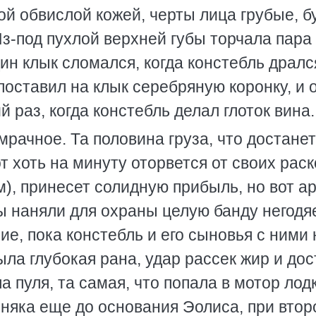
ой обвислой кожей, черты лица грубые, б
з-под пухлой верхней губы торчала пара
ин клык сломался, когда констебль дралс
поставил на клык серебряную коронку, и 
 раз, когда констебль делал глоток вина.
рачное. Та половина груза, что достане
от хоть на минуту оторвется от своих раск
м), принесет солидную прибыль, но вот а
ы наняли для охраны целую банду негодяе
ие, пока констебль и его сыновья с ними 
ла глубокая рана, удар рассек жир и дос
пуля, та самая, что попала в мотор лодк
рняка еще до основания Эолиса, при вто