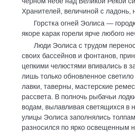
черном небе над Великой Рекой с
Хранителей, величиной с ладонь, 
Горстка огней Эолиса — городк
якоре карак горели ярче любого не
Люди Эолиса с трудом перенос
своих бассейнов и фонтанов, прин
цепкими челюстями впивались в за
лишь только обновленное светило
лавки, таверны, мастерские ремес
рассвета. В полночь рыбачьи лод
водам, вылавливая светящихся в н
улицы Эолиса заполнялись толпам
разносился по ярко освещенным 