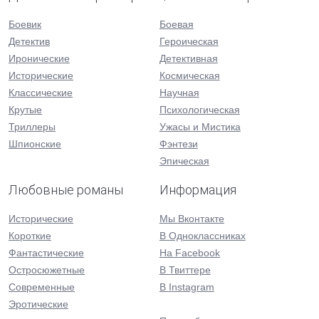
Боевик
Боевая
Детектив
Героическая
Иронические
Детективная
Исторические
Космическая
Классические
Научная
Крутые
Психологическая
Триллеры
Ужасы и Мистика
Шпионские
Фэнтези
Эпическая
Любовные романы
Информация
Исторические
Мы Вконтакте
Короткие
В Одноклассниках
Фантастические
На Facebook
Остросюжетные
В Твиттере
Современные
В Instagram
Эротические