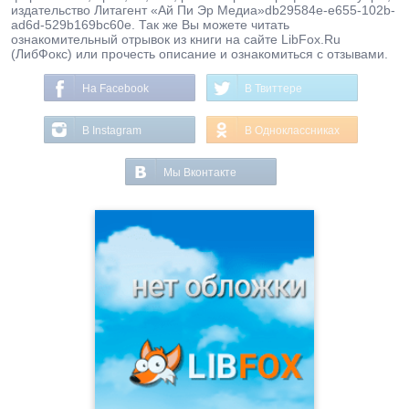
издательство Литагент «Ай Пи Эр Медиа»db29584e-e655-102b-
ad6d-529b169bc60e. Так же Вы можете читать
ознакомительный отрывок из книги на сайте LibFox.Ru
(ЛибФокс) или прочесть описание и ознакомиться с отзывами.
На Facebook
В Твиттере
В Instagram
В Одноклассниках
Мы Вконтакте