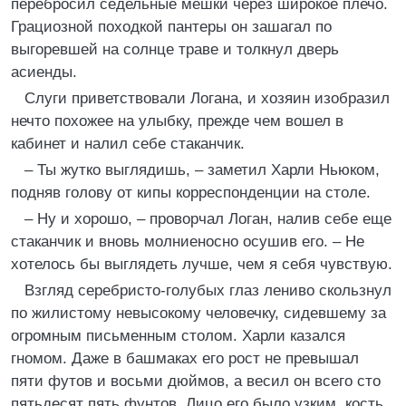
перебросил седельные мешки через широкое плечо.
Грациозной походкой пантеры он зашагал по
выгоревшей на солнце траве и толкнул дверь
асиенды.
Слуги приветствовали Логана, и хозяин изобразил
нечто похожее на улыбку, прежде чем вошел в
кабинет и налил себе стаканчик.
– Ты жутко выглядишь, – заметил Харли Ньюком,
подняв голову от кипы корреспонденции на столе.
– Ну и хорошо, – проворчал Логан, налив себе еще
стаканчик и вновь молниеносно осушив его. – Не
хотелось бы выглядеть лучше, чем я себя чувствую.
Взгляд серебристо-голубых глаз лениво скользнул
по жилистому невысокому человечку, сидевшему за
огромным письменным столом. Харли казался
гномом. Даже в башмаках его рост не превышал
пяти футов и восьми дюймов, а весил он всего сто
пятьдесят пять фунтов. Лицо его было узким, кость