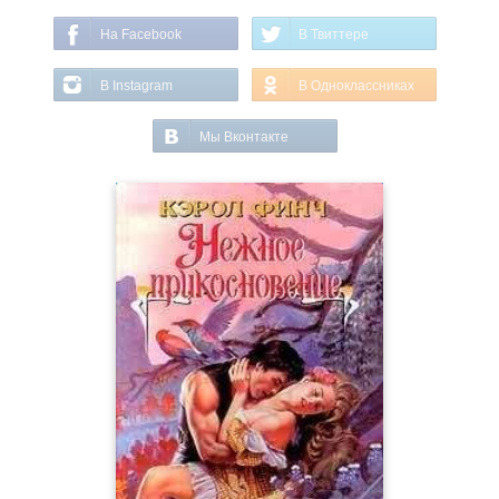
На Facebook
В Твиттере
В Instagram
В Одноклассниках
Мы Вконтакте