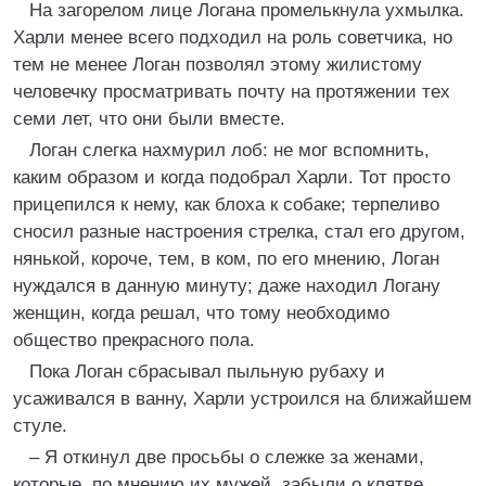
На загорелом лице Логана промелькнула ухмылка.
Харли менее всего подходил на роль советчика, но
тем не менее Логан позволял этому жилистому
человечку просматривать почту на протяжении тех
семи лет, что они были вместе.
Логан слегка нахмурил лоб: не мог вспомнить,
каким образом и когда подобрал Харли. Тот просто
прицепился к нему, как блоха к собаке; терпеливо
сносил разные настроения стрелка, стал его другом,
нянькой, короче, тем, в ком, по его мнению, Логан
нуждался в данную минуту; даже находил Логану
женщин, когда решал, что тому необходимо
общество прекрасного пола.
Пока Логан сбрасывал пыльную рубаху и
усаживался в ванну, Харли устроился на ближайшем
стуле.
– Я откинул две просьбы о слежке за женами,
которые, по мнению их мужей, забыли о клятве