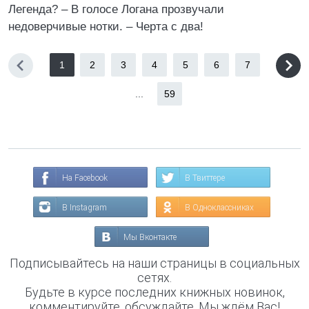
Легенда? – В голосе Логана прозвучали
недоверчивые нотки. – Черта с два!
1
2
3
4
5
6
7
...
59
На Facebook
В Твиттере
В Instagram
В Одноклассниках
Мы Вконтакте
Подписывайтесь на наши страницы в социальных
сетях.
Будьте в курсе последних книжных новинок,
комментируйте, обсуждайте. Мы ждём Вас!