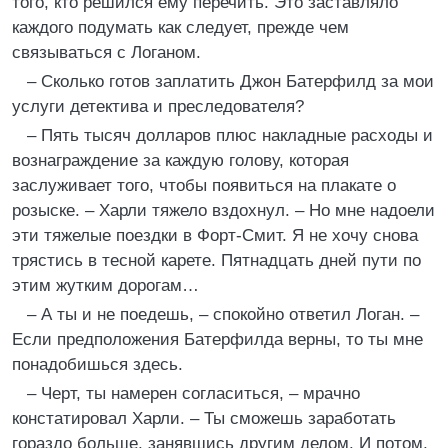
того, кто решился ему перечить. Это заставляло
каждого подумать как следует, прежде чем
связываться с Логаном.
– Сколько готов заплатить Джон Батерфилд за мои
услуги детектива и преследователя?
– Пять тысяч долларов плюс накладные расходы и
вознаграждение за каждую голову, которая
заслуживает того, чтобы появиться на плакате о
розыске. – Харли тяжело вздохнул. – Но мне надоели
эти тяжелые поездки в Форт-Смит. Я не хочу снова
трястись в тесной карете. Пятнадцать дней пути по
этим жутким дорогам…
– А ты и не поедешь, – спокойно ответил Логан. –
Если предположения Батерфилда верны, то ты мне
понадобишься здесь.
– Черт, ты намерен согласиться, – мрачно
констатировал Харли. – Ты сможешь заработать
гораздо больше, занявшись другим делом. И потом,