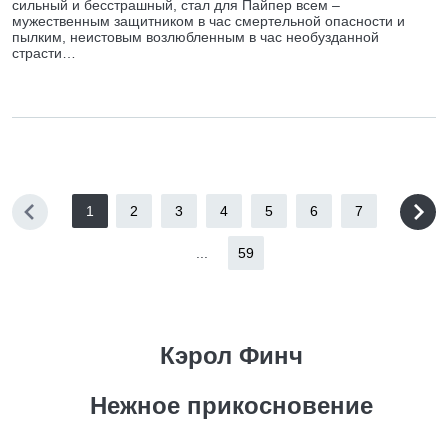
сильный и бесстрашный, стал для Пайпер всем –
мужественным защитником в час смертельной опасности и
пылким, неистовым возлюбленным в час необузданной
страсти…
1
2
3
4
5
6
7
...
59
Кэрол Финч
Нежное прикосновение