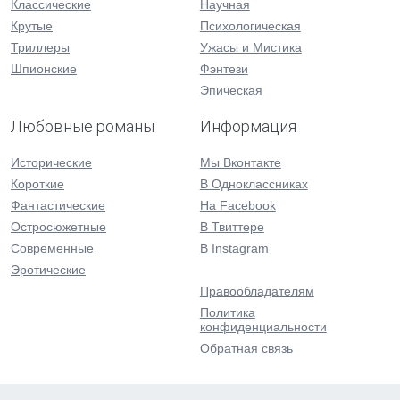
Классические
Научная
Крутые
Психологическая
Триллеры
Ужасы и Мистика
Шпионские
Фэнтези
Эпическая
Любовные романы
Информация
Исторические
Мы Вконтакте
Короткие
В Одноклассниках
Фантастические
На Facebook
Остросюжетные
В Твиттере
Современные
В Instagram
Эротические
Правообладателям
Политика
конфиденциальности
Обратная связь