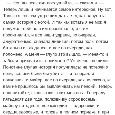
— Нет, вы все-таки послушайте, — сказал я. —
Теперь лишь и начинается самое интересное. Ну вот.
Только я совсем уж решил дать тягу, как вдруг эта
самая история с ногой. И так как встать я не мог, я
подумал: сейчас я им просигналю; и я им
просигналил, и все наши удрали, по очереди,
аккуратненько, сначала дивизия, потом полк, потом
батальон и так далее, и все по очереди, как
положено. А меня — глупо это вышло, — меня-то и
забыли прихватить, понимаете? Уж очень спешили.
Поистине глупая история получилась: не потеряй я
ноги, все они были бы убиты — и генерал, и
полковник, и майор, все по очереди, как положено, и
вам не пришлось бы выплачивать им пенсий. Теперь
подсчитайте, сколько же стоит моя нога. Генералу
пятьдесят два года, полковнику сорок восемь,
майору пятьдесят, все как один — здоровяки, и
сердца здоровые, и головы в полном порядке, и при