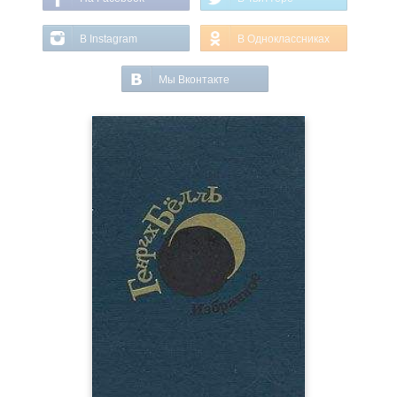
В Instagram
В Одноклассниках
Мы Вконтакте