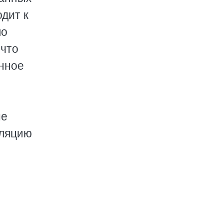
дит к
ло
 что
енное
не
лляцию