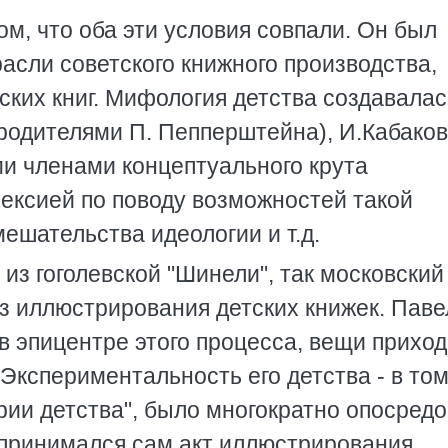
м, что оба эти условия совпали. Он был
асли советского книжного производства,
ских книг. Мифология детства создавалас
родителями П. Пепперштейна), И.Кабако
ми членами концептуального крута
ексией по поводу возможностей такой
мешательства идеологии и т.д.
из гоголевской "Шинели", так московский
з иллюстрирования детских книжек. Паве
в эпицентре этого процесса, вещи приход
Экспериментальность его детства - в том
рии детства", было многократно опосредо
спринимался сам акт иллюстрирования.