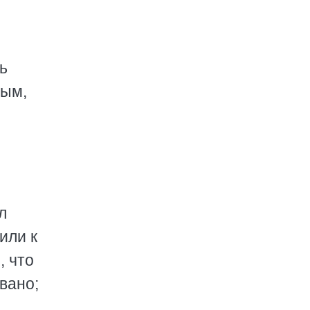
ь
вым,
л
или к
, что
вано;