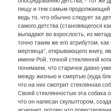
опосредованию детства, - тот же 
пищу и тем самым продолжающий с
ведь то, что обычно следует за де
самого детства (становящегося ка
выпадают во взрослость, из метад
точно таким же его атрибутом, ка
мертвеца", открывающего книгу, я
имени Рой, точной стеклянной ко
понимаем, что старичок давно умер
между жизнью и смертью (куда бли
что на них смотрит стеклянная со
Своей стеклянностью эта собака о
что он написан скульптором, созда
исчезнет, потому что повествова