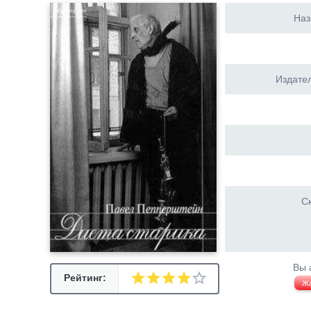
Наз
Издател
Ск
Вы 
Рейтинг:
Ж