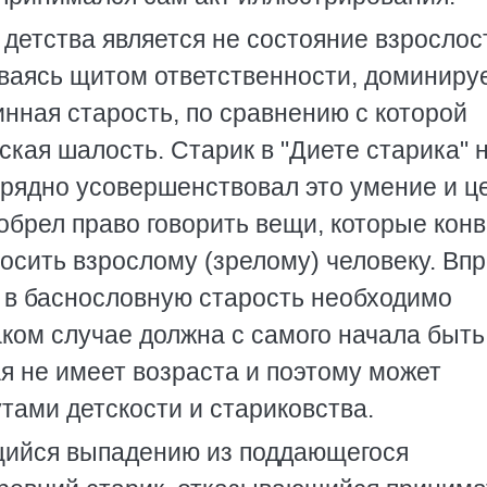
детства является не состояние взрослос
ываясь щитом ответственности, доминируе
инная старость, по сравнению с которой
ская шалость. Старик в "Диете старика" 
изрядно усовершенствовал это умение и ц
обрел право говорить вещи, которые кон
осить взрослому (зрелому) человеку. Впр
а в баснословную старость необходимо
аком случае должна с самого начала быть
я не имеет возраста и поэтому может
тами детскости и стариковства.
щийся выпадению из поддающегося