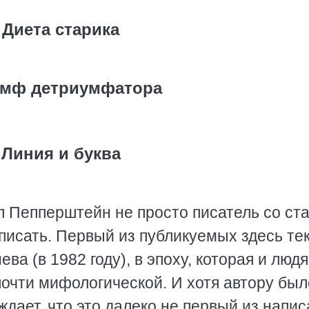
Диета старика
умф детриумфатора
Линия и буква
ел Пепперштейн не просто писатель со ст
 писать. Первый из публикуемых здесь те
а (в 1982 году), в эпоху, которая и люд
почти мифологической. И хотя автору был
ждает, что это далеко не первый из напи