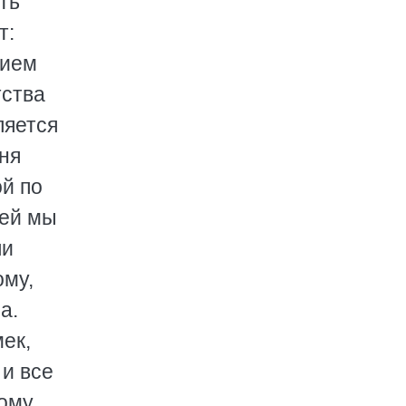
ть
т:
нием
тства
ляется
рня
ой по
жей мы
ли
ому,
а.
ек,
 и все
вому