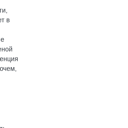
ти,
т в
не
еной
венция
очем,