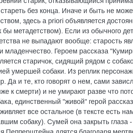
древний старик, отказывающийся принима
тареть без конца. Иначе и быть не може
тством, здесь a priori объявляется достоя
к бы метадетством). Если из обычного де
етства не выпадают вообще: старость яв
к и младенчество. Героем рассказа "Куми
вляется старичок, сидящий рядом с собак
пией умершей собаки. Из реплик персона
. Да и те, кто говорят о нем, сами завис
же к смерти) и не умирают разве что пот
бака, единственный "живой" герой рассказ
живляет все остальное (в тексте есть нам
вшим собаку). Сумей она закрыть глаза -
ния Пепперштейна длятся благодаря мерт