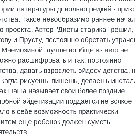
тории литературы довольно редкий - прихо
етства. Такое невообразимо раннее нача
о проекта. Автор "Диеты старика" решил,
кову и Прусту, постоянно обретать утрач
с Мнемозиной, лучше вообще из него не
можно расшифровать и так: постоянно
ства, давать взрослеть эйдосу детства, 
, когда рисуешь, пишешь, делаешь инста
так Паша называет свои более поздние
добной эйдетизации поддается не всякое
жало в себе возможность практически
притом еще ребенок должен суметь
ятельств.