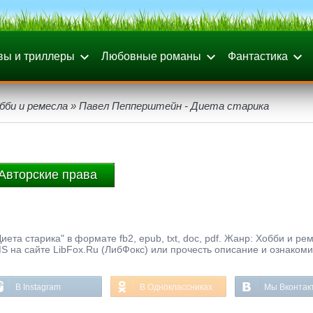
вы и триллеры
Любовные романы
Фантастика
бби и ремесла
» Павел Пепперштейн - Диета старика
Авторские права
та старика" в формате fb2, epub, txt, doc, pdf. Жанр: Хобби и рем
S на сайте LibFox.Ru (ЛибФокс) или прочесть описание и ознакоми
В Instagram
В Одноклассниках
Мы Вконтак