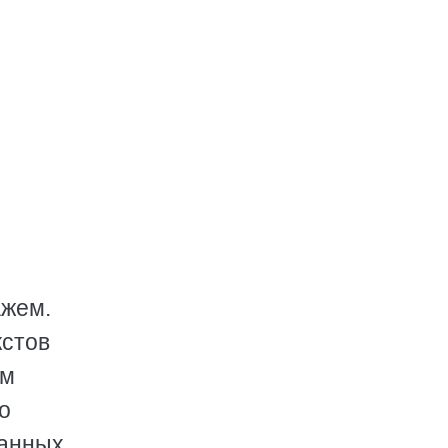
ажем.
кстов
ям
о
санных