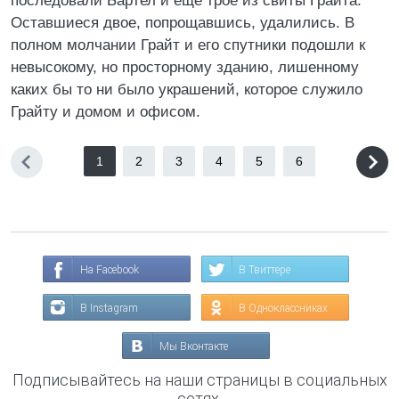
последовали Бартел и еще трое из свиты Грайта.
Оставшиеся двое, попрощавшись, удалились. В
полном молчании Грайт и его спутники подошли к
невысокому, но просторному зданию, лишенному
каких бы то ни было украшений, которое служило
Грайту и домом и офисом.
1
2
3
4
5
6
На Facebook
В Твиттере
В Instagram
В Одноклассниках
Мы Вконтакте
Подписывайтесь на наши страницы в социальных
сетях.