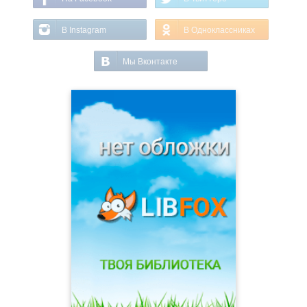
В Instagram
В Одноклассниках
Мы Вконтакте