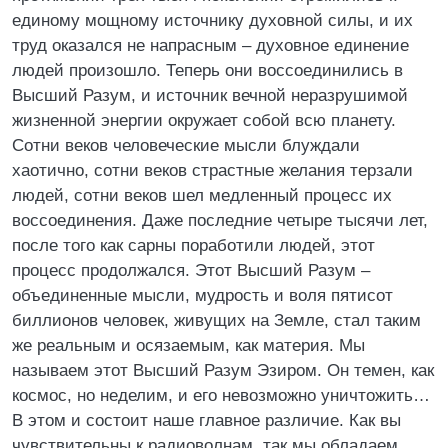
единому мощному источнику духовной силы, и их
труд оказался не напрасным – духовное единение
людей произошло. Теперь они воссоединились в
Высший Разум, и источник вечной неразрушимой
жизненной энергии окружает собой всю планету.
Сотни веков человеческие мысли блуждали
хаотично, сотни веков страстные желания терзали
людей, сотни веков шел медленный процесс их
воссоединения. Даже последние четыре тысячи лет,
после того как сарны поработили людей, этот
процесс продолжался. Этот Высший Разум –
объединенные мысли, мудрость и воля пятисот
биллионов человек, живущих на Земле, стал таким
же реальным и осязаемым, как материя. Мы
называем этот Высший Разум Эзиром. Он темен, как
космос, но неделим, и его невозможно уничтожить…
В этом и состоит наше главное различие. Как вы
чувствительны к радиоволнам, так мы обладаем