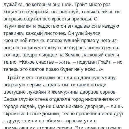
лужайки, по которым они шли. Грайт много раз
ходил этой дорогой, но, пожалуй, только сейчас он
впервые ощутил все красоты природы. С
изумлением и радостью он вглядывался в каждую
травинку, каждый листочек. Он улыбнулся
крошечной птичке, вспорхнувшей прямо у него из-
под ног, вскинул голову и не щурясь посмотрел на
солнце, щедро льющее на Землю ласковый свет и
тепло. «Какое счастье – жить, – подумал Грайт, – но
теперь это святое право будет не у всех…»
Грайт и его спутники вышли на длинную улицу,
покрытую серым асфальтом, оставив позади
цветущие лужайки и жемчужины дворцов сарнов.
Серая глухая стена отделяла город инопланетян от
города людей, где не было никаких дворцов, – лишь
скромные белые домики, тесно прилепившиеся друг
к другу, стояли по обеим сторонам улиц,
примыкавших к городу сарнов. Эти дома построили