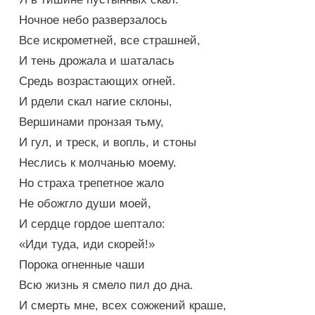
Ночное небо разверзалось
Все искрометней, все страшней,
И тень дрожала и шаталась
Средь возрастающих огней.
И рдели скал нагие склоны,
Вершинами пронзая тьму,
И гул, и треск, и вопль, и стоны
Неслись к молчанью моему.
Но страха трепетное жало
Не обожгло души моей,
И сердце гордое шептало:
«Иди туда, иди скорей!»
Порока огненные чаши
Всю жизнь я смело пил до дна.
И смерть мне, всех сожжений краше,