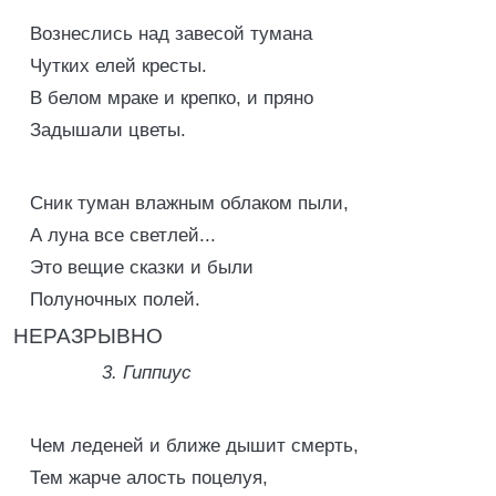
Вознеслись над завесой тумана
Чутких елей кресты.
В белом мраке и крепко, и пряно
Задышали цветы.
Сник туман влажным облаком пыли,
А луна все светлей...
Это вещие сказки и были
Полуночных полей.
НЕРАЗРЫВНО
3. Гиппиyc
Чем леденей и ближе дышит смерть,
Тем жарче алость поцелуя,