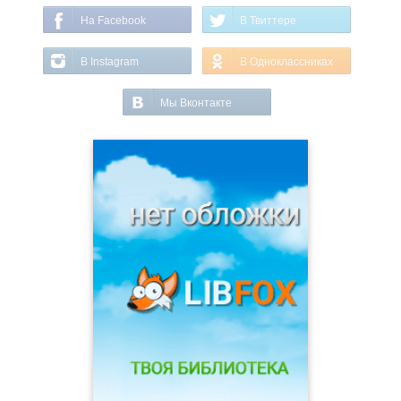
На Facebook
В Твиттере
В Instagram
В Одноклассниках
Мы Вконтакте