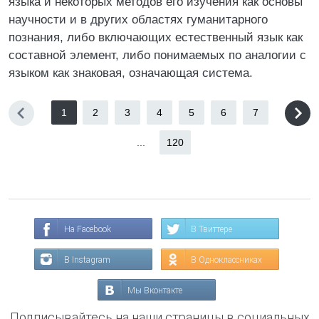
языка и некоторых методов его изучения как основы
научности и в других областях гуманитарного
познания, либо включающих естественный язык как
составной элемент, либо понимаемых по аналогии с
языком как знаковая, означающая система.
1
2
3
4
5
6
7
...
120
На Facebook
В Твиттере
В Instagram
В Одноклассниках
Мы Вконтакте
Подписывайтесь на наши страницы в социальных