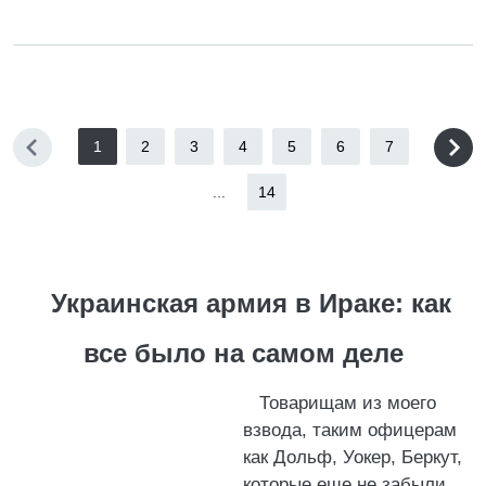
1
2
3
4
5
6
7
...
14
Украинская армия в Ираке: как
все было на самом деле
Товарищам из моего
взвода, таким офицерам
как Дольф, Уокер, Беркут,
которые еще не забыли