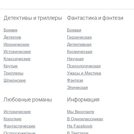
Детективы и триллеры
Фантастика и фэнтези
Боевик
Боевая
Детектив
Героическая
Иронические
Детективная
Исторические
Космическая
Классические
Научная
Крутые
Психологическая
Триллеры
Ужасы и Мистика
Шпионские
Фэнтези
Эпическая
Любовные романы
Информация
Исторические
Мы Вконтакте
Короткие
В Одноклассниках
Фантастические
На Facebook
Остросюжетные
В Твиттере