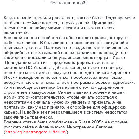
бесплатно онлайн.
Когда-то меня просили рассказать, как все было. Тогда времени
не было, а сейчас наконец-то руки дошли. Приглашаю
посмотреть на войну моими глазами и высказать свои
впечатления.
Все написанное в этой статье абсолютная правда, которую я
наблюдал лично. В большинстве нижеописанных ситуаций я
принимал участие. Поэтому я не разделяю многочисленных
эйфорийных высказываний наших политиков по поводу того,
как хорошо показали себя украинские миротворцы в Ираке.
Цель данной статьи — продемонстрировать истинное
состояние ВС Украины, дабы наконец хоть кто-то наверху
понял что мы катимся в яму где нас не ждет ничего хорошего.
И если немедленно не заняться преобразованием наших
вооруженных сил и изменением программы боевой подготовки,
то мы вообще останемся без армии с толпой дворников и
строителей в камуфляже. Самая главная проблема нашей
армии это очковтирательство. Чтобы начать бороться с
недостатками сначала нужно их увидеть и признать. А не
прятать их, как у нас принято, и спокойнее для офицерских
карьер. На войне эти превратившиеся в систему недостатки
закончились трагически.
Впервые статья была опубликована 5 мая 2005г. на форуме
русского сайта о Французском Иностранном Легионе
(
http://legionetrangere.ru/forum/
).