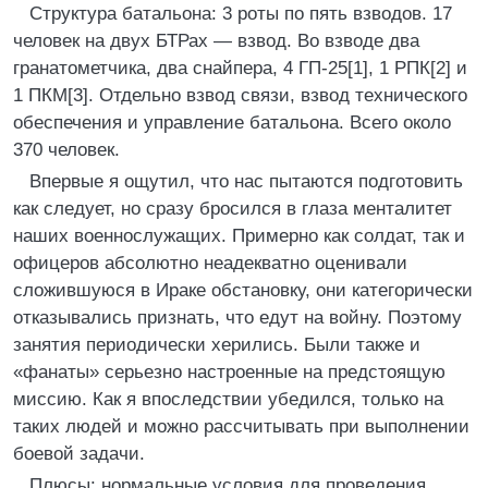
Структура батальона: 3 роты по пять взводов. 17
человек на двух БТРах — взвод. Во взводе два
гранатометчика, два снайпера, 4 ГП-25[1], 1 РПК[2] и
1 ПКМ[3]. Отдельно взвод связи, взвод технического
обеспечения и управление батальона. Всего около
370 человек.
Впервые я ощутил, что нас пытаются подготовить
как следует, но сразу бросился в глаза менталитет
наших военнослужащих. Примерно как солдат, так и
офицеров абсолютно неадекватно оценивали
сложившуюся в Ираке обстановку, они категорически
отказывались признать, что едут на войну. Поэтому
занятия периодически херились. Были также и
«фанаты» серьезно настроенные на предстоящую
миссию. Как я впоследствии убедился, только на
таких людей и можно рассчитывать при выполнении
боевой задачи.
Плюсы: нормальные условия для проведения