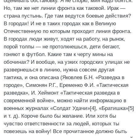
оценивать обстановку. Я не спорю, мин надо боятся.
Но, там же нет линии фронта как таковой. Ирак —
страна пустынь. Где там ведутся боевые действия?
В городах! И не в таких городах как в Великую
Отечественную по которым проходит линия фронта.
В городах люди живут, ходят на работу, на рынок,
порой толпы — не протолкнешься, дети бегают,
гоняют в футбол. Какие там к черту мины на
обочинах? И вообще, на узких городских улицах не
развернешься в линию, нужна совсем другая
тактика, и она описана (Яковлев Б.Н. «Разведка в
городе», Симонян Р.Г., Еременко Ф.И. «Тактическая
разведка», И. Хеймонт «Тактическая разведка в
современной войне», можно найти информацию в
военных журналах «Солдат Удачи»[4], «Братишка»[5]
и т. д). Короче было бы желание. Или хотя бы
чувство ответственности за людей, которых ты
повезешь на войну! Все прочитанное должно быть