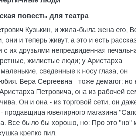
ская повесть для театра
трович Кузькин, и жила-была жена его, В
 они и теперь живут, а это и есть расска
 и с их друзьями непредвиденная печальн
кретные, жилистые люди; у Аристарха
маленькие, сведенные к носу глаза, он
юбия. Вера Сергеевна - тоже демагог; но 
 Аристарха Петровича, она из рабочей се
ива. Он и она - из торговой сети, он даж
а - продавщица ювелирного магазина "Сап
а. Все было бы хорошо, но: Про это "но" 
хушка крепко пил.