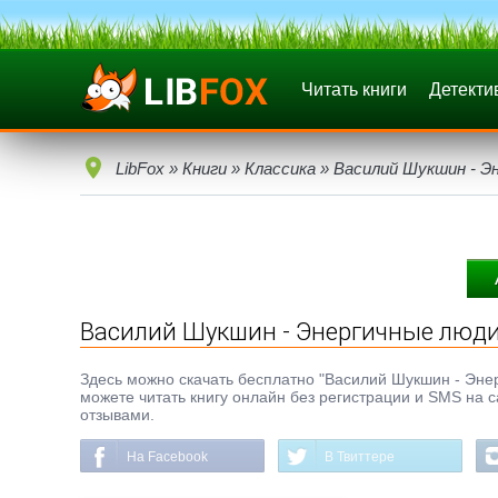
Читать книги
Детекти
LibFox
»
Книги
»
Классика
» Василий Шукшин - Э
Василий Шукшин - Энергичные люд
Здесь можно скачать бесплатно "Василий Шукшин - Энерг
можете читать книгу онлайн без регистрации и SMS на с
отзывами.
На Facebook
В Твиттере