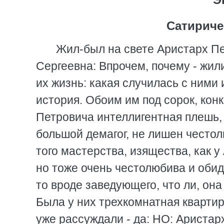
Сатириче
Жил-был на свете Аристарх Пе
Сергеевна: Впрочем, почему - жили,
их жизнь: какая случилась с ними
история. Обоим им под сорок, кон
Петровича интеллигентная плешь, 
большой демагог, не лишен честол
того мастерства, изящества, как у
но тоже очень честолюбива и обидч
то вроде заведующего, что ли, он
Была у них трехкомнатная квартир
уже рассуждали - да: НО: Аристар