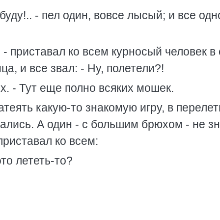
буду!.. - пел один, вовсе лысый; и все одн
! - приставал ко всем курносый человек в
ца, и все звал: - Ну, полетели?!
рх. - Тут еще полно всяких мошек.
атеять какую-то знакомую игру, в переле
кались. А один - с большим брюхом - не з
 приставал ко всем:
это лететь-то?