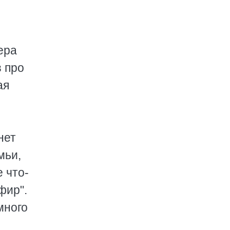
ера
з про
ая
нет
мьи,
е что-
фир".
много