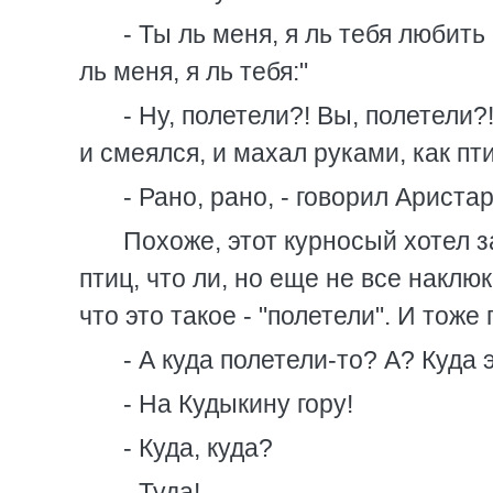
- Ты ль меня, я ль тебя любить 
ль меня, я ль тебя:"
- Ну, полетели?! Вы, полетели?
и смеялся, и махал руками, как пти
- Рано, рано, - говорил Ариста
Похоже, этот курносый хотел з
птиц, что ли, но еще не все наклю
что это такое - "полетели". И тоже
- А куда полетели-то? А? Куда 
- На Кудыкину гору!
- Куда, куда?
- Туда!..