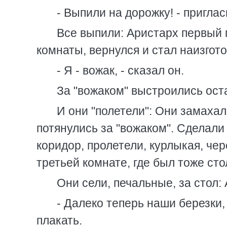
- Выпили на дорожку! - пригла
Все выпили: Аристарх первый п
комнаты, вернулся и стал наизгот
- Я - вожак, - сказал он.
За "вожаком" выстроились ост
И они "полетели": Они замаха
потянулись за "вожаком". Сделали
коридор, пролетели, курлыкая, че
третьей комнате, где был тоже сто
Они сели, печальные, за стол:
- Далеко теперь наши березки, 
плакать.