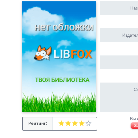
Наз
Издател
Ск
Вы 
Рейтинг:
Ж