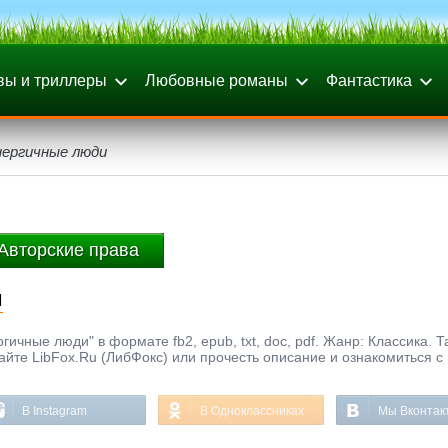
вы и триллеры
Любовные романы
Фантастика
нергичные люди
Авторские права
и
ичные люди" в формате fb2, epub, txt, doc, pdf. Жанр: Классика. Т
айте LibFox.Ru (ЛибФокс) или прочесть описание и ознакомиться с
В Instagram
В Одноклассниках
Мы Вконтак