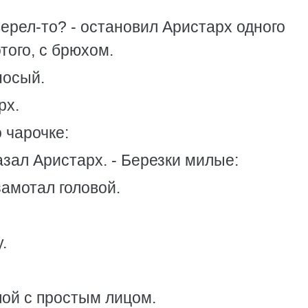
зверел-то? - остановил Аристарх одного
того, с брюхом.
носый.
рх.
 чарочке:
азал Аристарх. - Березки милые:
замотал головой.
.
илой с простым лицом.