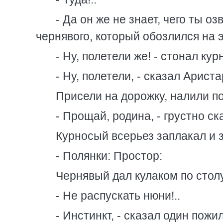
- Да он же не знает, чего ты о
чернявого, который обозлился на э
- Ну, полетели же! - стонал кур
- Ну, полетели, - сказал Ариста
Присели на дорожку, налили по
- Прощай, родина, - грустно ск
Курносый всерьез заплакал и 
- Полянки: Простор:
Чернявый дал кулаком по столу
- Не распускать нюни!..
- Инстинкт, - сказал один пож