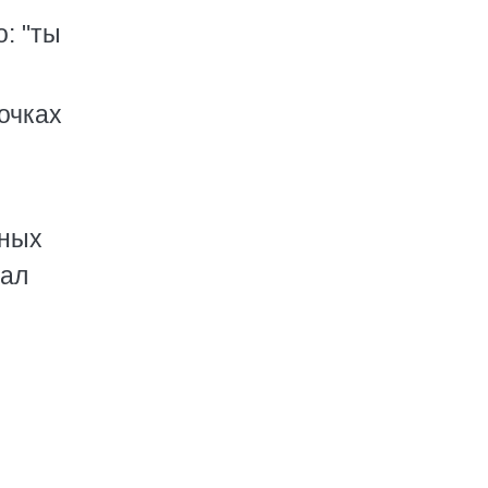
о: "ты
 очках
тных
нал