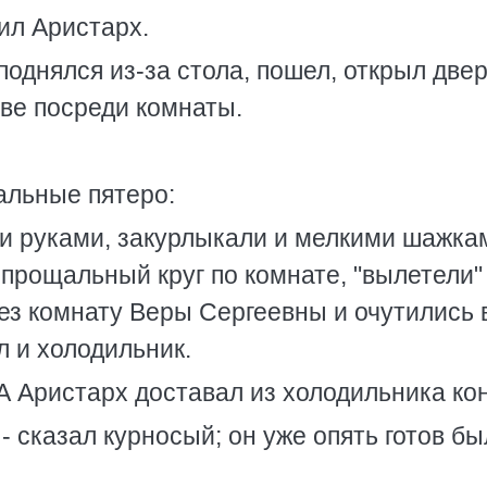
сил Аристарх.
однялся из-за стола, пошел, открыл две
ове посреди комнаты.
альные пятеро:
ли руками, закурлыкали и мелкими шажка
 прощальный круг по комнате, "вылетели"
рез комнату Веры Сергеевны и очутились 
л и холодильник.
 А Аристарх доставал из холодильника кон
- сказал курносый; он уже опять готов бы