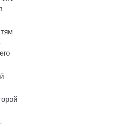
в
тям.
–
его
ый
торой
-