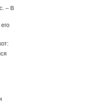
. – В
 его
от:
лся
и