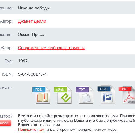
вание:
Игра до победы
Автор:
Джанет Дейли
ьство:
Эксмо-Пресс
Жанр:
Современные любовные романы
Год:
1997
ISBN:
5-04-000175-4
ачать:
автор?
Все книги на сайте размещаются его пользователями. Принос
глубочайшие извинения, если Ваша книга была опубликована б
алоба
Вашего на то согласия.
Напишите нам
, и мы в срочном порядке примем меры.