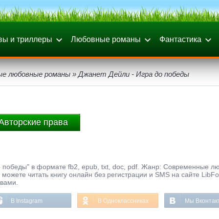
вы и триллеры
Любовные романы
Фантастика
ые любовные романы
» Джанет Дейли - Игра до победы
Авторские права
 победы" в формате fb2, epub, txt, doc, pdf. Жанр: Современные 
 можете читать книгу онлайн без регистрации и SMS на сайте LibF
ывами.
В Instagram
В Одноклассниках
Мы Вконтак