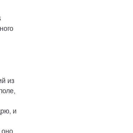
В
ного
ий из
поле,
рю, и
 оно