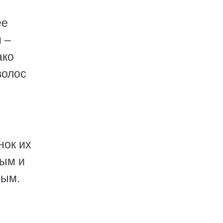
ее
 –
ако
волос
нок их
сым и
ным.