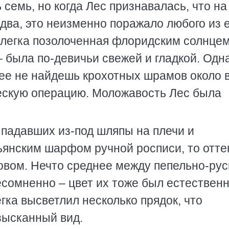
семь, но когда Лес признавалась, что на
два, это неизменно поражало любого из 
слегка позолоченная флоридским солнцем
– была по-девичьи свежей и гладкой. Одн
 ее не найдешь крохотных шрамов около 
ескую операцию. Моложавость Лес была
 падавших из-под шляпы на плечи и
янским шарфом ручной росписи, то отте
овом. Нечто среднее между пепельно-ру
сомненно – цвет их тоже был естествен
гка высветлил несколько прядок, что
зысканный вид.