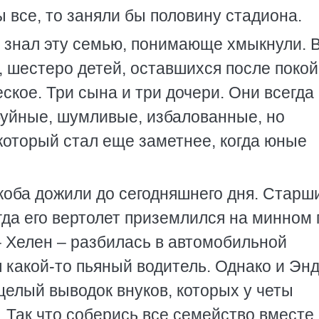
 все, то заняли бы половину стадиона.
о знал эту семью, понимающе хмыкнули. 
 шестеро детей, оставшихся после покой
ское. Три сына и три дочери. Они всегда
буйные, шумливые, избалованные, но
оторый стал еще заметнее, когда юные
коба дожили до сегодняшнего дня. Старш
гда его вертолет приземлился на минном 
 – Хелен – разбилась в автомобильной
 какой-то пьяный водитель. Однако и Энд
целый выводок внуков, которых у четы
. Так что соберись все семейство вместе,