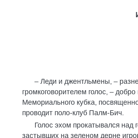
– Леди и джентльмены, – разн
громкоговорителем голос, – добр
Мемориального кубка, посвященно
проводит поло-клуб Палм-Бич.
Голос эхом прокатывался над г
застывших на зеленом дерне игров