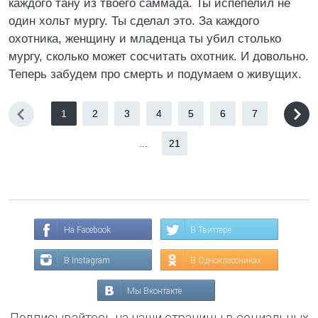
каждого тану из твоего саммада. Ты испепелил не
один хольт мургу. Ты сделал это. За каждого
охотника, женщину и младенца ты убил столько
мургу, сколько может сосчитать охотник. И довольно.
Теперь забудем про смерть и подумаем о живущих.
1
2
3
4
5
6
7
...
21
На Facebook
В Твиттере
В Instagram
В Одноклассниках
Мы Вконтакте
Подписывайтесь на наши страницы в социальных