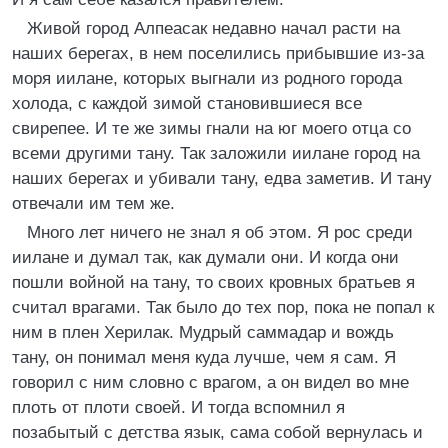
Живой город Алпеасак недавно начал расти на
наших берегах, в нем поселились прибывшие из-за
моря иилане, которых выгнали из родного города
холода, с каждой зимой становившиеся все
свирепее. И те же зимы гнали на юг моего отца со
всеми другими тану. Так заложили иилане город на
наших берегах и убивали тану, едва заметив. И тану
отвечали им тем же.
Много лет ничего не знал я об этом. Я рос среди
иилане и думал так, как думали они. И когда они
пошли войной на тану, то своих кровных братьев я
считал врагами. Так было до тех пор, пока не попал к
ним в плен Херилак. Мудрый саммадар и вождь
тану, он понимал меня куда лучше, чем я сам. Я
говорил с ним словно с врагом, а он видел во мне
плоть от плоти своей. И тогда вспомнил я
позабытый с детства язык, сама собой вернулась и