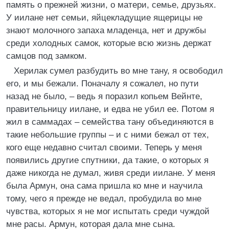
память о прежней жизни, о матери, семье, друзьях.
У иилане нет семьи, яйцекладущие ящерицы не
знают молочного запаха младенца, нет и дружбы
среди холодных самок, которые всю жизнь держат
самцов под замком.
Херилак сумел разбудить во мне тану, я освободил
его, и мы бежали. Поначалу я сожалел, но пути
назад не было, – ведь я поразил копьем Вейнте,
правительницу иилане, и едва не убил ее. Потом я
жил в саммадах – семейства тану объединяются в
такие небольшие группы – и с ними бежал от тех,
кого еще недавно считал своими. Теперь у меня
появились другие спутники, да такие, о которых я
даже никогда не думал, живя среди иилане. У меня
была Армун, она сама пришла ко мне и научила
тому, чего я прежде не ведал, пробудила во мне
чувства, которых я не мог испытать среди чуждой
мне расы. Армун, которая дала мне сына.