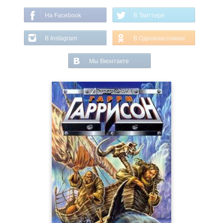
На Facebook
В Твиттере
В Instagram
В Одноклассниках
Мы Вконтакте