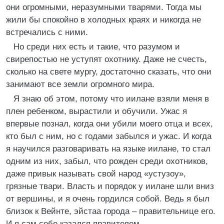
они огромными, неразумными тварями. Тогда мы
жили бы спокойно в холодных краях и никогда не
встречались с ними.
Но среди них есть и такие, что разумом и
свирепостью не уступят охотнику. Даже не счесть,
сколько на свете мургу, достаточно сказать, что они
занимают все земли огромного мира.
Я знаю об этом, потому что иилане взяли меня в
плен ребенком, вырастили и обучили. Ужас я
впервые познал, когда они убили моего отца и всех,
кто был с ним, но с годами забылся и ужас. И когда
я научился разговаривать на языке иилане, то стал
одним из них, забыл, что рожден среди охотников,
даже привык называть свой народ «устузоу»,
грязные твари. Власть и порядок у иилане шли вниз
от вершины, и я очень гордился собой. Ведь я был
близок к Вейнте, эйстаа города – правительнице его.
И я сам себе казался правителем.