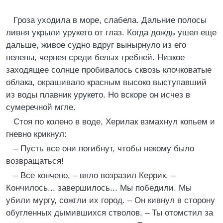
Гроза уходила в море, слабела. Дальние полосы
ливня укрыли урукето от глаз. Когда дождь ушел еще
дальше, живое судно вдруг вынырнуло из его
пелены, чернея среди белых гребней. Низкое
заходящее солнце пробивалось сквозь клочковатые
облака, окрашивало красным высоко выступавший
из воды плавник урукето. Но вскоре он исчез в
сумеречной мгле.
Стоя по колено в воде, Херилак взмахнул копьем и
гневно крикнул:
– Пусть все они погибнут, чтобы некому было
возвращаться!
– Все кончено, – вяло возразил Керрик. –
Кончилось... завершилось... Мы победили. Мы
убили мургу, сожгли их город. – Он кивнул в сторону
обугленных дымившихся стволов. – Ты отомстил за