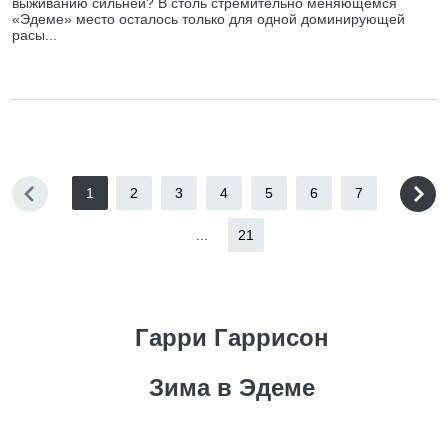
выживанию сильней? В столь стремительно меняющемся
«Эдеме» место осталось только для одной доминирующей
расы...
1
2
3
4
5
6
7
...
21
Гарри Гаррисон
Зима в Эдеме