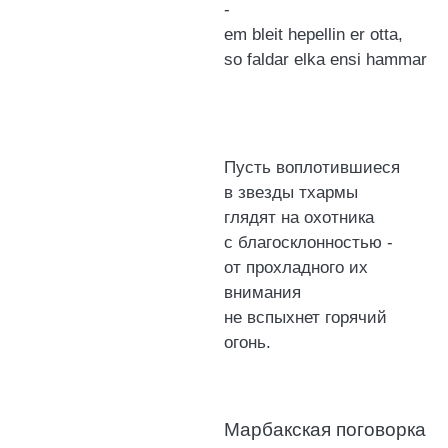
-
em bleit hepellin er otta,
so faldar elka ensi hammar
Пусть воплотившиеся
в звезды тхармы
глядят на охотника
с благосклонностью -
от прохладного их
внимания
не вспыхнет горячий
огонь.
Марбакская поговорка