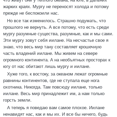
что живут они у теплого океана, на юге, в дальних
жарких краях. Мургу не переносят холода и потому
прежде не беспокоили нас.
Но все так изменилось. Страшно подумать, что
прошлого не вернуть. А все потому, что есть среди
мургу разумные существа, разумные, как и мы сами.
Эти мургу зовут себя иилане. На несчастье свое я
знаю, что весь мир тану составляет крошечную
часть владений иилане. Мы живем на севере
огромного континента. А на необъятных просторах к
югу от нас обитают лишь мургу и иилане.
Хуже того, к востоку, за океаном лежат огромные
равнины континентов, где не ступала еще нога
охотника. Никогда. Там повсюду иилане, только
иилане. Весь мир принадлежит им, а нам только
горсть земли.
А теперь я поведаю вам самое плохое. Иилане
ненавидят нас, как и мы их. И все бы ничего, будь