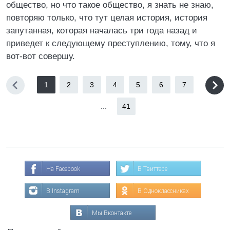
общество, но что такое общество, я знать не знаю,
повторяю только, что тут целая история, история
запутанная, которая началась три года назад и
приведет к следующему преступлению, тому, что я
вот-вот совершу.
1
2
3
4
5
6
7
...
41
На Facebook
В Твиттере
В Instagram
В Одноклассниках
Мы Вконтакте