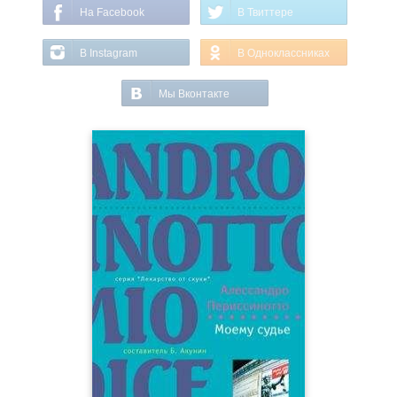
На Facebook
В Твиттере
В Instagram
В Одноклассниках
Мы Вконтакте