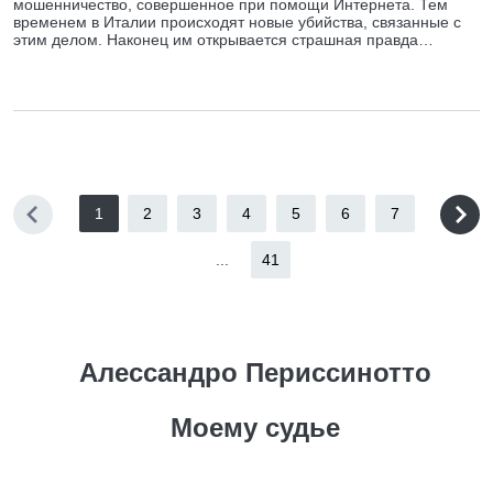
мошенничество, совершенное при помощи Интернета. Тем
временем в Италии происходят новые убийства, связанные с
этим делом. Наконец им открывается страшная правда…
1
2
3
4
5
6
7
...
41
Алессандро Периссинотто
Моему судье