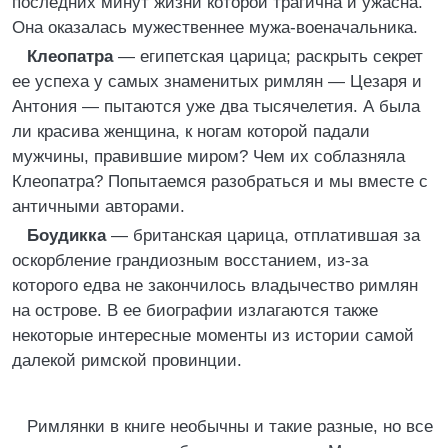
последних минут жизни которой трагична и ужасна.
Она оказалась мужественнее мужа-военачальника.
Клеопатра
— египетская царица; раскрыть секрет
ее успеха у самых знаменитых римлян — Цезаря и
Антония — пытаются уже два тысячелетия. А была
ли красива женщина, к ногам которой падали
мужчины, правившие миром? Чем их соблазняла
Клеопатра? Попытаемся разобраться и мы вместе с
античными авторами.
Боудикка
— британская царица, отплатившая за
оскорбление грандиозным восстанием, из-за
которого едва не закончилось владычество римлян
на острове. В ее биографии излагаются также
некоторые интересные моменты из истории самой
далекой римской провинции.
Римлянки в книге необычны и такие разные, но все