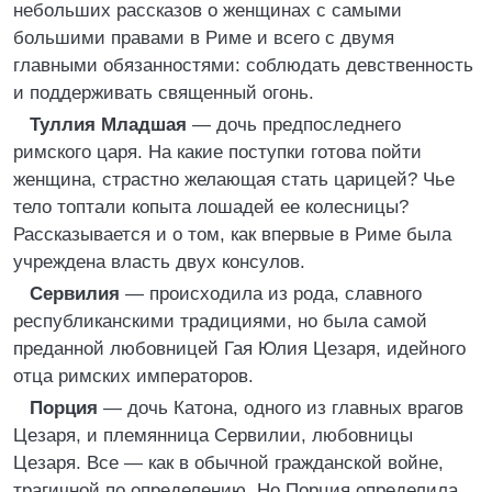
небольших рассказов о женщинах с самыми
большими правами в Риме и всего с двумя
главными обязанностями: соблюдать девственность
и поддерживать священный огонь.
Туллия Младшая
— дочь предпоследнего
римского царя. На какие поступки готова пойти
женщина, страстно желающая стать царицей? Чье
тело топтали копыта лошадей ее колесницы?
Рассказывается и о том, как впервые в Риме была
учреждена власть двух консулов.
Сервилия
— происходила из рода, славного
республиканскими традициями, но была самой
преданной любовницей Гая Юлия Цезаря, идейного
отца римских императоров.
Порция
— дочь Катона, одного из главных врагов
Цезаря, и племянница Сервилии, любовницы
Цезаря. Все — как в обычной гражданской войне,
трагичной по определению. Но Порция определила