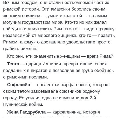
Вечным городом, они стали неотъемлемой частью
римской истории. Эти амазонки боролись своим,
женским оружием — умом и красотой — с самым
могучим государством мира. Кто-то из них желал
победить и уничтожить Рим, кто-то — видеть родину
независимой от мирового хищника, кто-то — править
Римом, а кому-то доставляло удовольствие просто
грабить римлян.
Кто они, эти знаменитые женщины — враги Рима?
Тевта
— царица Иллирии, превратившая своих
подданных в пиратов и позволившая грубо обойтись
с римскими послами.
Софониба
— прелестная карфагенянка, которая
своим телом завоевывала союзников родному
городу. Ее усилия едва не изменили ход 2-й
Пунической войны.
Жена Гасдрубала
— карфагенянка, история