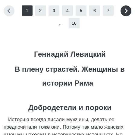
1
2
3
4
5
6
7
...
16
Геннадий Левицкий
В плену страстей. Женщины в
истории Рима
Добродетели и пороки
Историю всегда писали мужчины, делать ее
предпочитали тоже они. Потому так мало женских
имен мы находим в исторических источниках. Но