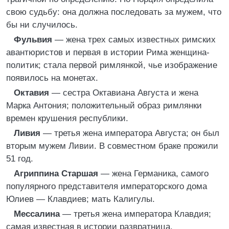
свою судьбу: она должна последовать за мужем, что
бы ни случилось.
Фульвия
— жена трех самых известных римских
авантюристов и первая в истории Рима женщина-
политик; стала первой римлянкой, чье изображение
появилось на монетах.
Октавия
— сестра Октавиана Августа и жена
Марка Антония; положительный образ римлянки
времен крушения республики.
Ливия
— третья жена императора Августа; он был
вторым мужем Ливии. В совместном браке прожили
51 год.
Агриппина Старшая
— жена Германика, самого
популярного представителя императорского дома
Юлиев — Клавдиев; мать Калигулы.
Мессалина
— третья жена императора Клавдия;
самая известная в истории развратница.