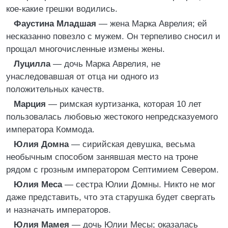
кое-какие грешки водились.
Фаустина Младшая
— жена Марка Аврелия; ей
несказанно повезло с мужем. Он терпеливо сносил и
прощал многочисленные измены жены.
Луцилла
— дочь Марка Аврелия, не
унаследовавшая от отца ни одного из
положительных качеств.
Марция
— римская куртизанка, которая 10 лет
пользовалась любовью жестокого непредсказуемого
императора Коммода.
Юлия Домна
— сирийская девушка, весьма
необычным способом занявшая место на троне
рядом с грозным императором Септимием Севером.
Юлия Меса
— сестра Юлии Домны. Никто не мог
даже представить, что эта старушка будет свергать
и назначать императоров.
Юлия Мамея
— дочь Юлии Месы; оказалась