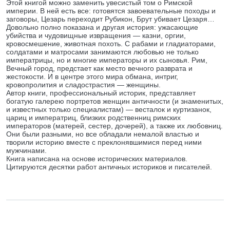
Этой книгой можно заменить увесистый том о Римской
империи. В ней есть все: готовятся завоевательные походы и
заговоры, Цезарь переходит Рубикон, Брут убивает Цезаря…
Довольно полно показана и другая история: ужасающие
убийства и чудовищные извращения — казни, оргии,
кровосмешение, животная похоть. С рабами и гладиаторами,
солдатами и матросами занимаются любовью не только
императрицы, но и многие императоры и их сыновья. Рим,
Вечный город, предстает как место вечного разврата и
жестокости. И в центре этого мира обмана, интриг,
кровопролития и сладострастия — женщины.
Автор книги, профессиональный историк, представляет
богатую галерею портретов женщин античности (и знаменитых,
и известных только специалистам) — весталок и куртизанок,
цариц и императриц, близких родственниц римских
императоров (матерей, сестер, дочерей), а также их любовниц.
Они были разными, но все обладали немалой властью и
творили историю вместе с преклонявшимися перед ними
мужчинами.
Книга написана на основе исторических материалов.
Цитируются десятки работ античных историков и писателей.