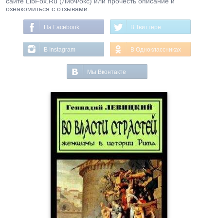
сайте LibFox.Ru (ЛибФокс) или прочесть описание и
ознакомиться с отзывами.
На Facebook
В Твиттере
В Instagram
В Одноклассниках
Мы Вконтакте