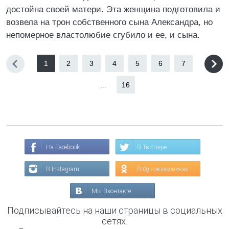
достойна своей матери. Эта женщина подготовила и
возвела на трон собственного сына Александра, но
непомерное властолюбие сгубило и ее, и сына.
1
2
3
4
5
6
7
...
16
На Facebook
В Твиттере
В Instagram
В Одноклассниках
Мы Вконтакте
Подписывайтесь на наши страницы в социальных
сетях.