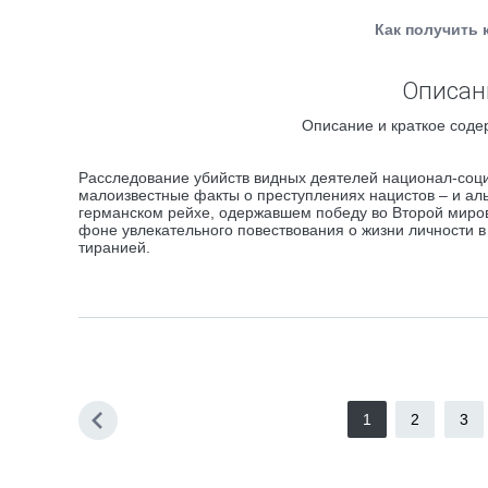
Как получить 
Описани
Описание и краткое соде
Расследование убийств видных деятелей национал-соци
малоизвестные факты о преступлениях нацистов – и аль
германском рейхе, одержавшем победу во Второй миро
фоне увлекательного повествования о жизни личности в
тиранией.
1
2
3