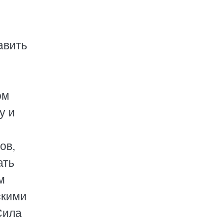
авить
ом
у и
ов,
ать
м
скими
Сила