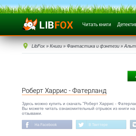
Читать книги
Детекти
LibFox
»
Книги
»
Фантастика и фэнтези
»
Альт
Роберт Харрис - Фатерланд
Здесь можно купить и скачать "Роберт Харрис - Фатерлан
Вы можете читать ознакомительный отрывок из книги на 
отзывами.
На Facebook
В Твиттере