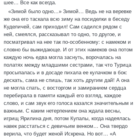
шее… Все как всегда.
«Зимой было одно…» Зимой… Ведь не на веревке
же она его таскала всю зиму на посиделки в беседу
Куделичей, сам приходил! Сам садился рядом с
ней, смеялся, рассказывал то одно, то другое, и
посматривал на нее так по-особенному: с намеком и
словно бы выжидающе. И от этих намеков она потом
каждую ночь едва могла заснуть, ворочалась на
полатях между младшими сестрами, так что Турица
просыпалась и в досаде пихала ее кулачком в бок:
дескать, сама не спишь, так хоть другим дай! А она
не могла спать, с восторгом и замиранием сердца
перебирала в памяти каждый его взгляд, каждое
слово, и сам звук его голоса казался значительным и
важным. С каким нетерпением она ждала весны,
игрищ Ярилина дня, потом Купалы, когда надеялась
навек расстаться с девичьим венком… Она твердо
верила, что будет женой Искрена. Но вот… «А