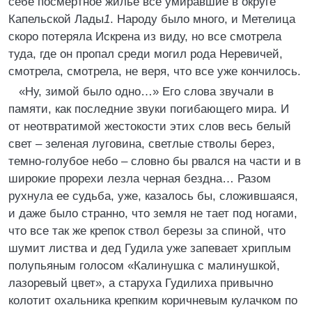
себе посмертное жилье все умиравшие в округе
Капельской Лады
1
. Народу было много, и Метелица
скоро потеряла Искрена из виду, но все смотрела
туда, где он пропал среди могил рода Неревичей,
смотрела, смотрела, не веря, что все уже кончилось.
«Ну, зимой было одно…» Его слова звучали в
памяти, как последние звуки погибающего мира. И
от неотвратимой жестокости этих слов весь белый
свет – зеленая луговина, светлые стволы берез,
темно-голубое небо – словно бы рвался на части и в
широкие прорехи лезла черная бездна… Разом
рухнула ее судьба, уже, казалось бы, сложившаяся,
и даже было странно, что земля не тает под ногами,
что все так же крепок ствол березы за спиной, что
шумит листва и дед Гудила уже запевает хриплым
полупьяным голосом «Калинушка с малинушкой,
лазоревый цвет», а старуха Гудилиха привычно
колотит охальника крепким коричневым кулачком по