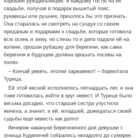
хорошей рукодельницей, и каждому гостю на ее
свадьбе, получая в подарок вышитый пояс,
рукавицы или рушник, пришлось бы это признать.
Она старалась не смотреть на сундук со своим
приданым и подарками к свадьбе, которые готовила
всю осень и зиму, но слезы то и дело падали ей на
колени, орошая рубашку для берегини, как сама
берегиня в будущем должна орошать посевы на
полях.
– Кончай реветь, иголки заржавеют! – бормотала
Турица.
Ей этой весной исполнялось пятнадцать лет, и она
тоже готовилась войти в круг невест. И Турице было
весьма досадно, что старшая сестра упустила
жениха, а значит, и ей, младшей, дожидаться своей
судьбы еще невесть как долго!
Вечером накануне Берегининого дня девушки с
огнища Куделичей собрались незадолго до сумерек