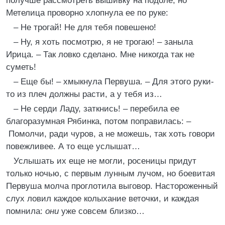
получше рассмотреть вышивку на подоле, но
Метелица проворно хлопнула ее по руке:
– Не трогай! Не для тебя повешено!
– Ну, я хоть посмотрю, я не трогаю! – заныла
Ирица. – Так ловко сделано. Мне никогда так не
суметь!
– Еще бы! – хмыкнула Первуша. – Для этого руки-
то из плеч должны расти, а у тебя из…
– Не серди Ладу, заткнись! – перебила ее
благоразумная Рябинка, потом поправилась: –
Помолчи, ради чуров, а не можешь, так хоть говори
повежливее. А то еще услышат…
Услышать их еще не могли, росеницы придут
только ночью, с первым лунным лучом, но боевитая
Первуша молча проглотила выговор. Настороженный
слух ловил каждое колыхание веточки, и каждая
помнила:
они
уже совсем близко…