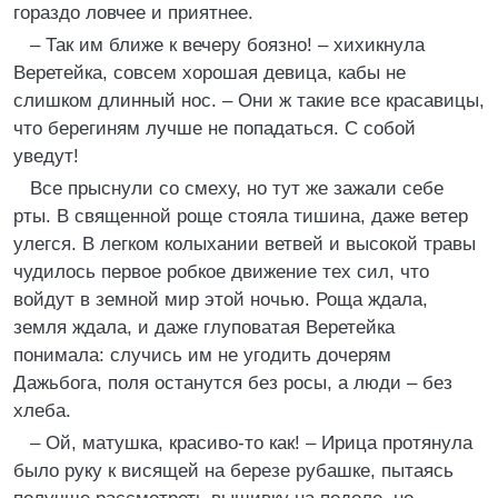
гораздо ловчее и приятнее.
– Так им ближе к вечеру боязно! – хихикнула
Веретейка, совсем хорошая девица, кабы не
слишком длинный нос. – Они ж такие все красавицы,
что берегиням лучше не попадаться. С собой
уведут!
Все прыснули со смеху, но тут же зажали себе
рты. В священной роще стояла тишина, даже ветер
улегся. В легком колыхании ветвей и высокой травы
чудилось первое робкое движение тех сил, что
войдут в земной мир этой ночью. Роща ждала,
земля ждала, и даже глуповатая Веретейка
понимала: случись им не угодить дочерям
Дажьбога, поля останутся без росы, а люди – без
хлеба.
– Ой, матушка, красиво-то как! – Ирица протянула
было руку к висящей на березе рубашке, пытаясь