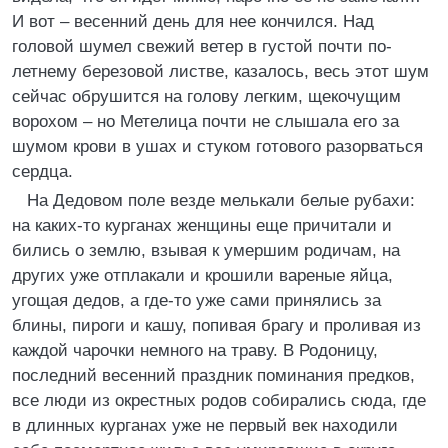
И вот – весенний день для нее кончился. Над
головой шумел свежий ветер в густой почти по-
летнему березовой листве, казалось, весь этот шум
сейчас обрушится на голову легким, щекочущим
ворохом – но Метелица почти не слышала его за
шумом крови в ушах и стуком готового разорваться
сердца.
На Дедовом поле везде мелькали белые рубахи:
на каких-то курганах женщины еще причитали и
бились о землю, взывая к умершим родичам, на
других уже отплакали и крошили вареные яйца,
угощая дедов, а где-то уже сами принялись за
блины, пироги и кашу, попивая брагу и проливая из
каждой чарочки немного на траву. В Родоницу,
последний весенний праздник поминания предков,
все люди из окрестных родов собирались сюда, где
в длинных курганах уже не первый век находили