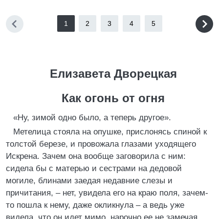
1
2
3
4
5
Елизавета Дворецкая
Как огонь от огня
«Ну, зимой одно было, а теперь другое».
Метелица стояла на опушке, прислонясь спиной к
толстой березе, и провожала глазами уходящего
Искрена. Зачем она вообще заговорила с ним:
сидела бы с матерью и сестрами на дедовой
могиле, блинами заедая недавние слезы и
причитания, – нет, увидела его на краю поля, зачем-
то пошла к нему, даже окликнула – а ведь уже
видела, что он идет мимо, нарочно ее не замечая…