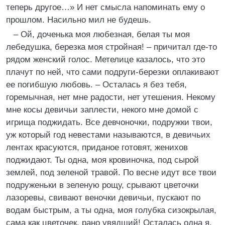
теперь другое…» И нет смысла напоминать ему о
прошлом. Насильно мил не будешь.
– Ой, доченька моя любезная, белая ты моя
лебедушка, березка моя стройная! – причитал где-то
рядом женский голос. Метелице казалось, что это
плачут по ней, что сами подруги-березки оплакивают
ее погибшую любовь. – Осталась я без тебя,
горемычная, нет мне радости, нет утешения. Некому
мне косы девичьи заплести, некого мне домой с
игрища поджидать. Все девчоночки, подружки твои,
уж который год невестами называются, в девичьих
лентах красуются, приданое готовят, женихов
поджидают. Ты одна, моя кровиночка, под сырой
землей, под зеленой травой. По весне идут все твои
подруженьки в зеленую рощу, срывают цветочки
лазоревы, свивают веночки девичьи, пускают по
водам быстрым, а ты одна, моя голубка сизокрылая,
сама как цветочек, рано увядший! Осталась одна я,