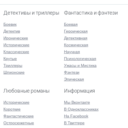
Детективы и триллеры
Фантастика и фэнтези
Боевик
Боевая
Детектив
Героическая
Иронические
Детективная
Исторические
Космическая
Классические
Научная
Крутые
Психологическая
Триллеры
Ужасы и Мистика
Шпионские
Фэнтези
Эпическая
Любовные романы
Информация
Исторические
Мы Вконтакте
Короткие
В Одноклассниках
Фантастические
На Facebook
Остросюжетные
В Твиттере