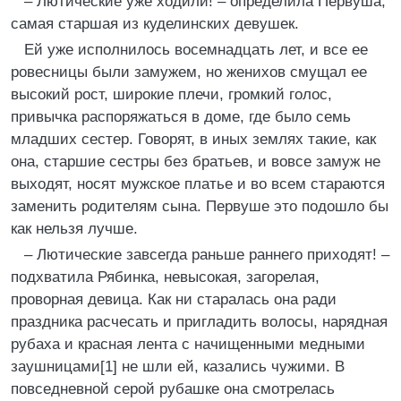
– Лютические уже ходили! – определила Первуша,
самая старшая из куделинских девушек.
Ей уже исполнилось восемнадцать лет, и все ее
ровесницы были замужем, но женихов смущал ее
высокий рост, широкие плечи, громкий голос,
привычка распоряжаться в доме, где было семь
младших сестер. Говорят, в иных землях такие, как
она, старшие сестры без братьев, и вовсе замуж не
выходят, носят мужское платье и во всем стараются
заменить родителям сына. Первуше это подошло бы
как нельзя лучше.
– Лютические завсегда раньше раннего приходят! –
подхватила Рябинка, невысокая, загорелая,
проворная девица. Как ни старалась она ради
праздника расчесать и пригладить волосы, нарядная
рубаха и красная лента с начищенными медными
заушницами[1] не шли ей, казались чужими. В
повседневной серой рубашке она смотрелась