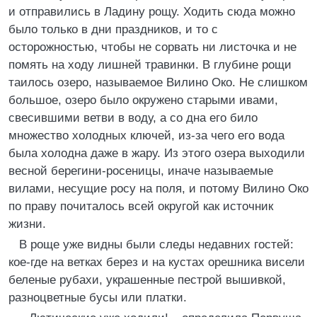
и отправились в Ладину рощу. Ходить сюда можно
было только в дни праздников, и то с
осторожностью, чтобы не сорвать ни листочка и не
помять на ходу лишней травинки. В глубине рощи
таилось озеро, называемое Вилино Око. Не слишком
большое, озеро было окружено старыми ивами,
свесившими ветви в воду, а со дна его било
множество холодных ключей, из-за чего его вода
была холодна даже в жару. Из этого озера выходили
весной берегини-росеницы, иначе называемые
вилами, несущие росу на поля, и потому Вилино Око
по праву почиталось всей округой как источник
жизни.
В роще уже видны были следы недавних гостей:
кое-где на ветках берез и на кустах орешника висели
беленые рубахи, украшенные пестрой вышивкой,
разноцветные бусы или платки.