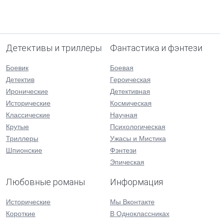
Детективы и триллеры
Фантастика и фэнтези
Боевик
Боевая
Детектив
Героическая
Иронические
Детективная
Исторические
Космическая
Классические
Научная
Крутые
Психологическая
Триллеры
Ужасы и Мистика
Шпионские
Фэнтези
Эпическая
Любовные романы
Информация
Исторические
Мы Вконтакте
Короткие
В Одноклассниках