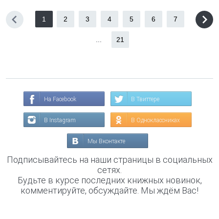
1
2
3
4
5
6
7
...
21
На Facebook
В Твиттере
В Instagram
В Одноклассниках
Мы Вконтакте
Подписывайтесь на наши страницы в социальных
сетях.
Будьте в курсе последних книжных новинок,
комментируйте, обсуждайте. Мы ждём Вас!