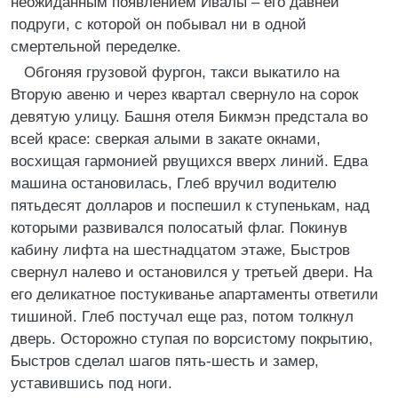
неожиданным появлением Ивалы – его давней
подруги, с которой он побывал ни в одной
смертельной переделке.
Обгоняя грузовой фургон, такси выкатило на
Вторую авеню и через квартал свернуло на сорок
девятую улицу. Башня отеля Бикмэн предстала во
всей красе: сверкая алыми в закате окнами,
восхищая гармонией рвущихся вверх линий. Едва
машина остановилась, Глеб вручил водителю
пятьдесят долларов и поспешил к ступенькам, над
которыми развивался полосатый флаг. Покинув
кабину лифта на шестнадцатом этаже, Быстров
свернул налево и остановился у третьей двери. На
его деликатное постукиванье апартаменты ответили
тишиной. Глеб постучал еще раз, потом толкнул
дверь. Осторожно ступая по ворсистому покрытию,
Быстров сделал шагов пять-шесть и замер,
уставившись под ноги.