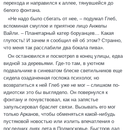
перехода и направился к аллее, тянувшейся до
белого фонтана.
«Не надо было сбегать от нее, – подумал Глеб,
вспоминая смуглое и приятное лицо Анжелы
Вайли. – Планетарный катер боруанцев… Какая
глупость! И зачем я сообщил ей об этом? Странно,
что меня так расслабили два бокала пива».
Он остановился и посмотрел в конец улицы, едва
видной за деревьями. Где-то там, в уютном
подвальчике в синеватом блеске светильников еще
сидела озадаченная госпожа психолог, но
возвратиться к ней Глеб уже не мог – слишком по-
идиотски это бы выглядело. Он повернулся к
фонтану и почувствовал, как на запястье
запульсировал браслет связи. Вызывать его мог
только Арканов, чтобы обменяться какой-нибудь
пустяковой новостью или излить впечатления о
последних днях лета в Подмосковье. Быстров дал