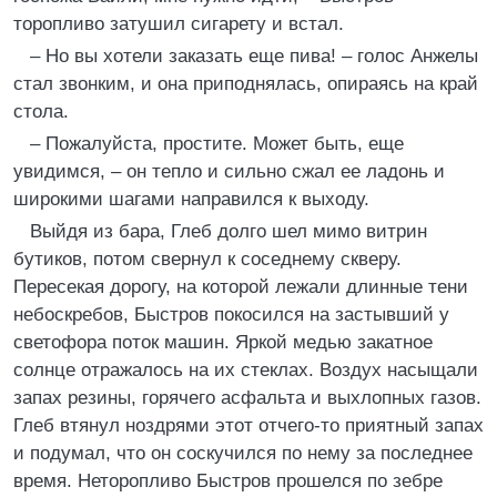
торопливо затушил сигарету и встал.
– Но вы хотели заказать еще пива! – голос Анжелы
стал звонким, и она приподнялась, опираясь на край
стола.
– Пожалуйста, простите. Может быть, еще
увидимся, – он тепло и сильно сжал ее ладонь и
широкими шагами направился к выходу.
Выйдя из бара, Глеб долго шел мимо витрин
бутиков, потом свернул к соседнему скверу.
Пересекая дорогу, на которой лежали длинные тени
небоскребов, Быстров покосился на застывший у
светофора поток машин. Яркой медью закатное
солнце отражалось на их стеклах. Воздух насыщали
запах резины, горячего асфальта и выхлопных газов.
Глеб втянул ноздрями этот отчего-то приятный запах
и подумал, что он соскучился по нему за последнее
время. Неторопливо Быстров прошелся по зебре