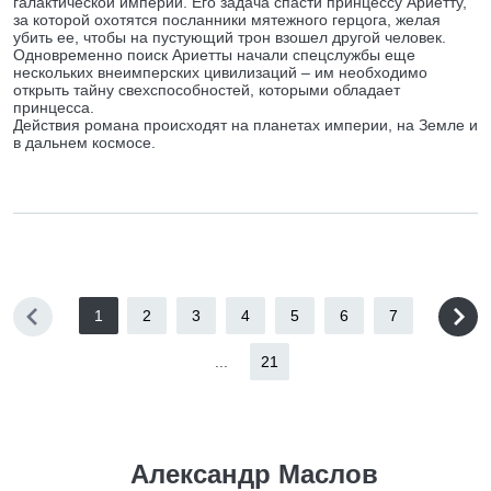
галактической империи. Его задача спасти принцессу Ариетту,
за которой охотятся посланники мятежного герцога, желая
убить ее, чтобы на пустующий трон взошел другой человек.
Одновременно поиск Ариетты начали спецслужбы еще
нескольких внеимперских цивилизаций – им необходимо
открыть тайну свехспособностей, которыми обладает
принцесса.
Действия романа происходят на планетах империи, на Земле и
в дальнем космосе.
1
2
3
4
5
6
7
...
21
Александр Маслов