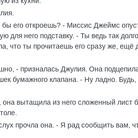
ую из кухни.
лия.
тя бы его откроешь? - Миссис Джеймс опу
ю для него подставку. - Ты ведь так долг
ла, что ты прочитаешь его сразу же, ещё 
шно, - призналась Джулия. Она подцепил
ек бумажного клапана. - Ну ладно. Будь,
, она вытащила из него сложенный лист 
толе.
слух прочла она. - Я рад сообщить вам, ч