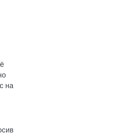
её
но
с на
осив