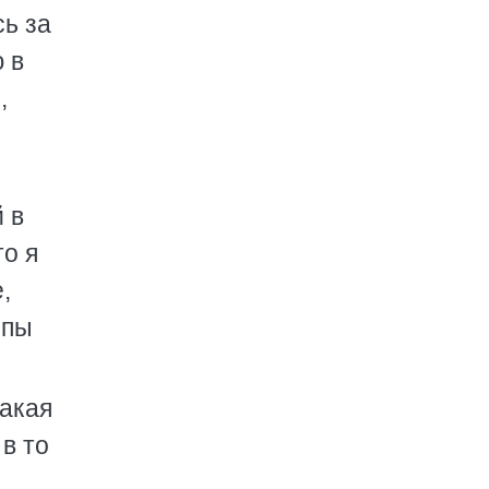
сь за
 в
,
 в
то я
,
ппы
такая
в то