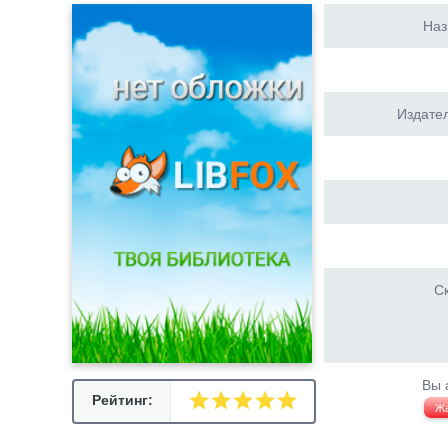
Наз
Издател
Ск
Вы 
Рейтинг:
Ж