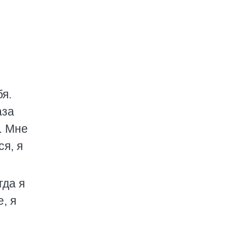
бя.
аза
. Мне
я, я
гда я
, я