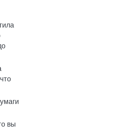
стила
о
до
а
 что
бумаги
то вы