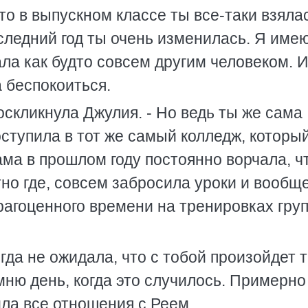
что в выпускном классе ты все-таки взяла
последний год ты очень изменилась. Я имею
тала как будто совсем другим человеком. И
а беспокоиться.
оскликнула Джулия. - Но ведь ты же сама
оступила в тот же самый колледж, который
ама в прошлом году постоянно ворчала, ч
о где, совсем забросила уроки и вообще
рагоценного времени на тренировках гру
огда не ожидала, что с тобой произойдет 
ню день, когда это случилось. Примерно 
ила все отношения с Реем.