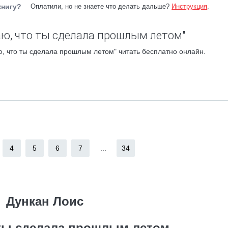
книгу?
Оплатили, но не знаете что делать дальше?
Инструкция
.
аю, что ты сделала прошлым летом"
, что ты сделала прошлым летом" читать бесплатно онлайн.
4
5
6
7
...
34
Дункан Лоис
 ты сделала прошлым летом