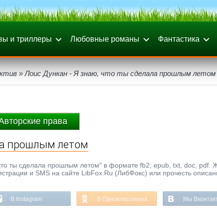
вы и триллеры
Любовные романы
Фантастика
ктив
» Лоис Дункан - Я знаю, что ты сделала прошлым летом
Авторские права
ала прошлым летом
то ты сделала прошлым летом" в формате fb2, epub, txt, doc, pdf. 
гистрации и SMS на сайте LibFox.Ru (ЛибФокс) или прочесть описан
В Instagram
В Одноклассниках
Мы Вконтак