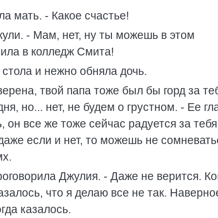
ла мать. - Какое счастье!
ули. - Мам, нет, ну ты можешь в этом
ила в колледж Смита!
стола и нежно обняла дочь.
верена, твой папа тоже был бы горд за те
я, но... нет, не будем о грустном. - Ее гл
, он все же тоже сейчас радуется за тебя
даже если и нет, то можешь не сомневатьс
мх.
роговорила Джулия. - Даже не верится. Ко
залось, что я делаю все не так. Наверное
гда казалось.