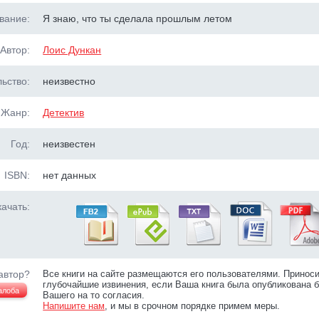
вание:
Я знаю, что ты сделала прошлым летом
Автор:
Лоис Дункан
ьство:
неизвестно
Жанр:
Детектив
Год:
неизвестен
ISBN:
нет данных
ачать:
автор?
Все книги на сайте размещаются его пользователями. Принос
глубочайшие извинения, если Ваша книга была опубликована б
алоба
Вашего на то согласия.
Напишите нам
, и мы в срочном порядке примем меры.