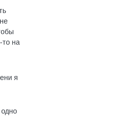
ть
 не
тобы
-то на
мени я
е одно